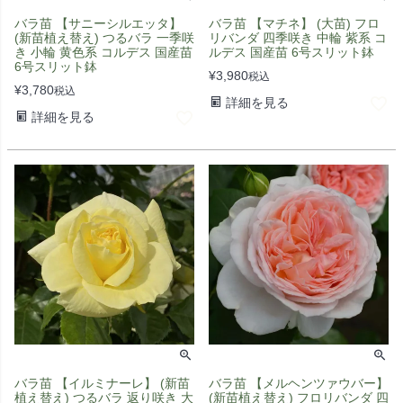
バラ苗 【サニーシルエッタ】
バラ苗 【マチネ】 (大苗) フロ
(新苗植え替え) つるバラ 一季咲
リバンダ 四季咲き 中輪 紫系 コ
き 小輪 黄色系 コルデス 国産苗
ルデス 国産苗 6号スリット鉢
6号スリット鉢
¥
3,980
税込
¥
3,780
税込
詳細を見る
詳細を見る
バラ苗 【イルミナーレ】 (新苗
バラ苗 【メルヘンツァウバー】
植え替え) つるバラ 返り咲き 大
(新苗植え替え) フロリバンダ 四