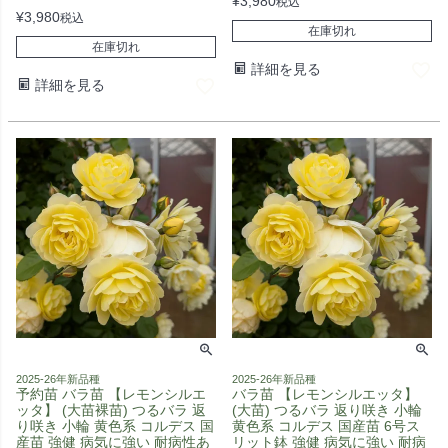
¥
3,980
税込
¥
3,980
税込
在庫切れ
在庫切れ
詳細を見る
詳細を見る
2025-26年新品種
2025-26年新品種
予約苗 バラ苗 【レモンシルエ
バラ苗 【レモンシルエッタ】
ッタ】 (大苗裸苗) つるバラ 返
(大苗) つるバラ 返り咲き 小輪
り咲き 小輪 黄色系 コルデス 国
黄色系 コルデス 国産苗 6号ス
産苗 強健 病気に強い 耐病性あ
リット鉢 強健 病気に強い 耐病