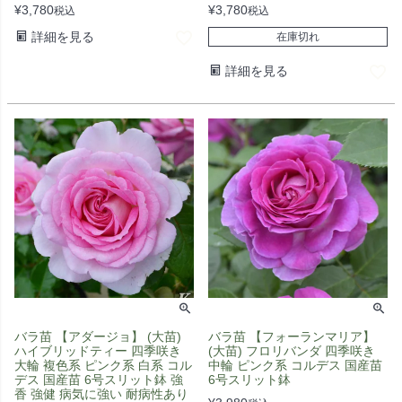
¥
3,780
¥
3,780
税込
税込
詳細を見る
在庫切れ
詳細を見る
バラ苗 【アダージョ】 (大苗)
バラ苗 【フォーランマリア】
ハイブリッドティー 四季咲き
(大苗) フロリバンダ 四季咲き
大輪 複色系 ピンク系 白系 コル
中輪 ピンク系 コルデス 国産苗
デス 国産苗 6号スリット鉢 強
6号スリット鉢
香 強健 病気に強い 耐病性あり