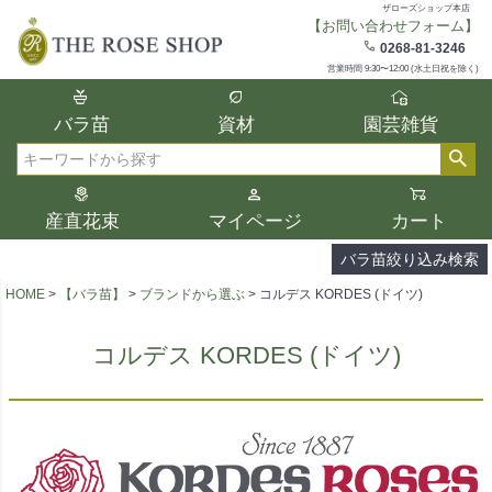
ザローズショップ本店
【お問い合わせフォーム】
在庫
0268-81-3246
在庫ありのみ表示
営業時間 9:30〜12:00 (水土日祝を除く)
複数の条件を選択して絞り込み検索が可能
バラ苗
資材
園芸雑貨
です。
選択した項目全てに該当する品種のみ検索
検索
結果に表示されます。
タイプ、カラー、ブランドなどは1つずつ選
産直花束
マイページ
カート
択してください。
バラ苗絞り込み検索
HOME
【バラ苗】
ブランドから選ぶ
コルデス KORDES (ドイツ)
コルデス KORDES (ドイツ)