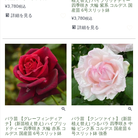
植え替え) ハイブリッドティー
四季咲き 大輪 紫系 コルデス 国
¥
3,780
税込
産苗 6号スリット鉢
詳細を見る
¥
3,780
税込
詳細を見る
バラ苗 【グレーフィンディア
バラ苗 【クンツァイト】 (新苗
ナ】 (新苗植え替え) ハイブリッ
植え替え) つるバラ 四季咲き 中
ドティー 四季咲き 大輪 赤系 コ
輪 ピンク系 コルデス 国産苗 6
ルデス 国産苗 6号スリット鉢
号スリット鉢 強香