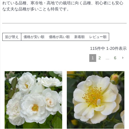
れている品種、寒冷地・高地での栽培に向く品種、初心者にも安心
な丈夫な品種が多いことも特長です。
並び替え
価格が安い順
価格が高い順
新着順
レビュー順
115
件中
1
-
20
件表示
1
2
…
6