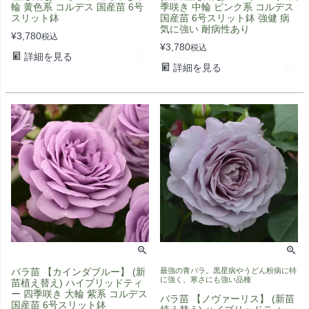
輪 黄色系 コルデス 国産苗 6号
季咲き 中輪 ピンク系 コルデス
スリット鉢
国産苗 6号スリット鉢 強健 病
気に強い 耐病性あり
¥
3,780
税込
¥
3,780
税込
詳細を見る
詳細を見る
バラ苗 【カインダブルー】 (新
最強の青バラ。黒星病やうどん粉病に特
に強く、寒さにも強い品種
苗植え替え) ハイブリッドティ
ー 四季咲き 大輪 紫系 コルデス
バラ苗 【ノヴァーリス】 (新苗
国産苗 6号スリット鉢