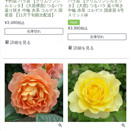
予約苗 バラ苗 【クリムゾンシ
バラ苗 【クリムゾンシルエッ
ルエッタ】 (大苗裸苗) つるバラ
タ】 (大苗) つるバラ 返り咲き
返り咲き 中輪 赤系 コルデス 国
中輪 赤系 コルデス 国産苗 6号
産苗 【11月下旬順次配送】
スリット鉢
¥
3,480
New!
税込
¥
3,980
税込
在庫切れ
在庫切れ
詳細を見る
詳細を見る