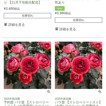
り 【11月下旬順次配送】
性あり
¥
3,480
New!
税込
¥
3,980
税込
在庫切れ
在庫切れ
詳細を見る
詳細を見る
2025年新品種
2025年新品種
予約苗 バラ苗 【ストロベリー
バラ苗 【ストロベリーミスト】