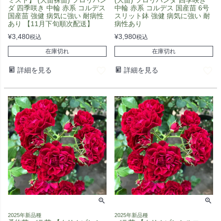
ミスト】 (大苗裸苗) フロリバン
(大苗) フロリバンダ 四季咲き
ダ 四季咲き 中輪 赤系 コルデス
中輪 赤系 コルデス 国産苗 6号
国産苗 強健 病気に強い 耐病性
スリット鉢 強健 病気に強い 耐
あり 【11月下旬順次配送】
病性あり
¥
3,480
¥
3,980
税込
税込
在庫切れ
在庫切れ
詳細を見る
詳細を見る
2025年新品種
2025年新品種