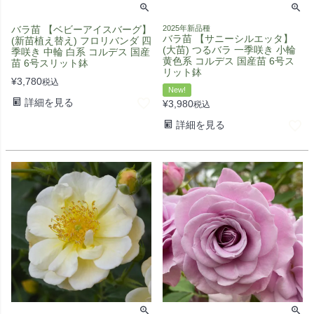
バラ苗 【ベビーアイスバーグ】
2025年新品種
バラ苗 【サニーシルエッタ】
(新苗植え替え) フロリバンダ 四
(大苗) つるバラ 一季咲き 小輪
季咲き 中輪 白系 コルデス 国産
黄色系 コルデス 国産苗 6号ス
苗 6号スリット鉢
リット鉢
¥
3,780
税込
New!
詳細を見る
¥
3,980
税込
詳細を見る