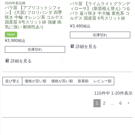
2025年新品種
バラ苗 【ライムライトグランデ
バラ苗 【アプリコットシフォ
ィローサ】 (新苗植え替え) つる
ン】 (大苗) フロリバンダ 四季
バラ 返り咲き 中大輪 黄色系 コ
咲き 中輪 オレンジ系 コルデス
ルデス 国産苗 6号スリット鉢
国産苗 6号スリット鉢 強健 病
¥
3,480
税込
気に強い 耐病性あり
New!
在庫切れ
¥
3,980
税込
詳細を見る
在庫切れ
詳細を見る
並び替え
価格が安い順
価格が高い順
新着順
レビュー順
115
件中
1
-
20
件表示
1
2
…
6