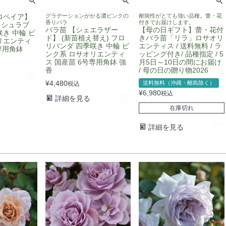
ロペイア】
グラデーションがかる濃ピンクの
耐病性がとても強い品種。蕾・花
香りバラ
付きでお届けします。
 シュラブ
バラ苗 【シェエラザー
【母の日ギフト】蕾・花付
き 中輪 ピ
ド】 (新苗植え替え) フロ
きバラ苗「リラ」ロサオリ
リエンティ
リバンダ 四季咲き 中輪 ピ
エンティス / 送料無料 / ラ
専用角鉢
ンク系 ロサオリエンティ
ッピング付き/ 品種指定 / 5
ス 国産苗 6号専用角鉢 強
月5日～10日の間にお届け
香
/ 母の日の贈り物2026
¥
4,480
送料無料（沖縄・離島除く）
税込
¥
6,980
税込
詳細を見る
在庫切れ
詳細を見る