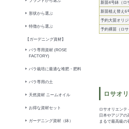
ブランドから選ぶ
新苗4号鉢（ロ
新苗植え替え6
形状から選ぶ
予約大苗オリジ
特徴から選ぶ
予約裸苗（ロサ
【ガーデニング資材】
バラ専用資材 (ROSE
FACTORY)
バラ栽培に最適な堆肥・肥料
バラ専用の土
ロサオリ
天然資材 ニームオイル
お得な資材セット
ロサオリエンテ
日本やアジアの
ガーデニング資材（鉢）
まるで最高級の