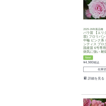
2025-26年新品種
バラ苗 【エリク
苗) フロリバン
中輪 ピンク系
ンティス プロ
国産苗 6号専用
病気に強い 耐
New!
¥
4,980
税込
在庫
詳細を見る