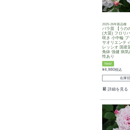
2025-26年新品種
バラ苗 【うの
(大苗) フロリ
咲き 小中輪 ブ
サオリエンティ
レッシオ 国産苗
角鉢 強健 病気
性あり
New!
¥
4,980
税込
在庫
詳細を見る