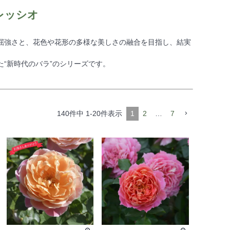
レッシオ
屈強さと、花色や花形の多様な美しさの融合を目指し、結実
“新時代のバラ”のシリーズです。
140
件中
1
-
20
件表示
1
2
…
7