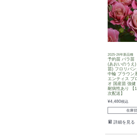
2025-26年新品種
予約苗 バラ苗
(あおいのうえ)
苗) フロリバン
中輪 ブラウン
エンティス プ
オ 国産苗 強健
耐病性あり 【
次配送】
¥
4,480
税込
在庫
詳細を見る