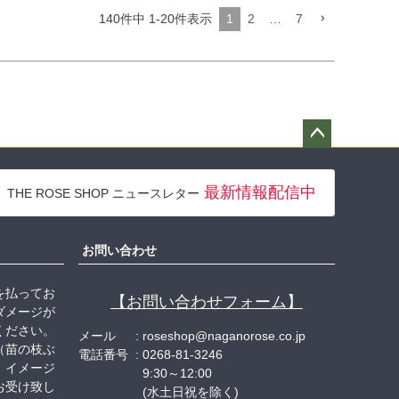
140
件中
1
-
20
件表示
1
2
…
7
ペー
ジト
最新情報配信中
THE ROSE SHOP ニュースレター
ップ
へ
お問い合わせ
を払ってお
【お問い合わせフォーム】
ダメージが
ください。
メール
roseshop@naganorose.co.jp
（苗の枝ぶ
電話番号
0268-81-3246
、イメージ
9:30～12:00
お受け致し
(水土日祝を除く)