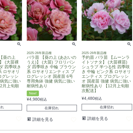
2025-26年新品種
2025-26年新品種
 【葵の上
バラ苗 【葵の上 (あおいの
予約苗 バラ苗 【ムーンラ
】 (大苗裸
うえ)】 (大苗) フロリバン
イトソナタ】 (大苗裸苗)
ダ 四季咲き
ダ 四季咲き 中輪 ブラウン
シュラブ 半つる性 四季咲
系 ロサオリ
系 ロサオリエンティス プ
き 中輪 ピンク系 ロサオリ
ログレッシ
ログレッシオ 国産苗 6号
エンティス プログレッシ
 病気に強い
専用角鉢 強健 病気に強い
オ 国産苗 強健 病気に強い
12月上旬順
耐病性あり
耐病性あり 【12月上旬順
次配送】
New!
¥
4,480
税込
¥
4,980
税込
切れ
在庫切れ
在庫切れ
詳細を見る
詳細を見る