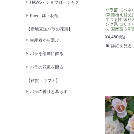
HAWS - ジョウロ・ジャグ
バラ苗 【ペネ
(新苗植え替え)
Kew - 鉢・花瓶
半つる性 返り咲
ンク系 ロサオ
【産地直送バラの花束】
ス 国産苗 6号
¥
4,480
税込
生産者から選ぶ
詳細を見る
バラを部屋に飾る
バラの花束を贈る
【雑貨・ギフト】
バラの香りと暮らす