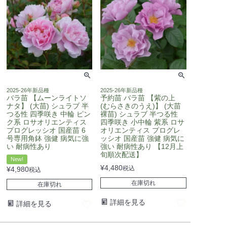
2025-26年新品種
2025-26年新品種
バラ苗 【ムーンライトソ
予約苗 バラ苗 【紫の上
ナタ】 (大苗) シュラブ 半
(むらさきのうえ)】 (大苗
つる性 四季咲き 中輪 ピン
裸苗) シュラブ 半つる性
ク系 ロサオリエンティス
四季咲き 小中輪 紫系 ロサ
プログレッシオ 国産苗 6
オリエンティス プログレ
号専用角鉢 強健 病気に強
ッシオ 国産苗 強健 病気に
い 耐病性あり
強い 耐病性あり 【12月上
旬順次配送】
New!
¥
4,480
税込
¥
4,980
税込
在庫切れ
在庫切れ
詳細を見る
詳細を見る