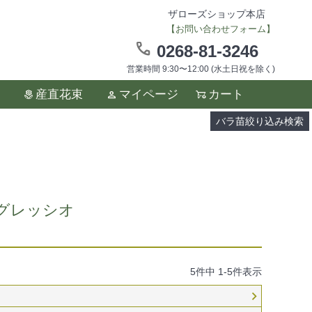
ザローズショップ本店
【お問い合わせフォーム】
0268-81-3246
営業時間 9:30〜12:00 (水土日祝を除く)
ます。
産直花束
マイページ
カート
い。
バラ苗絞り込み検索
グレッシオ
5
件中
1
-
5
件表示