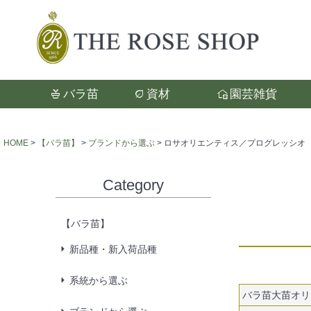
バラ苗
資材
園芸雑貨
検索
HOME
【バラ苗】
ブランドから選ぶ
ロサオリエンティス／プログレッシオ
Category
【バラ苗】
新品種・新入荷品種
系統から選ぶ
バラ苗大苗オリ