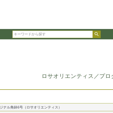
在庫ありのみ表示
複数の条件を選択して絞り込み検索が可能です。
選択した項目全てに該当する品種のみ検索結果に表示され
検索
タイプ、カラー、ブランドなどは1つずつ選択してくださ
ロサオリエンティス／プロ
ジナル角鉢6号（ロサオリエンティス）