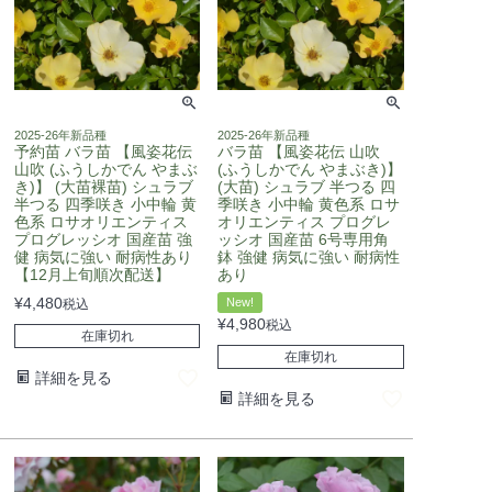
2025-26年新品種
2025-26年新品種
予約苗 バラ苗 【風姿花伝
バラ苗 【風姿花伝 山吹
山吹 (ふうしかでん やまぶ
(ふうしかでん やまぶき)】
き)】 (大苗裸苗) シュラブ
(大苗) シュラブ 半つる 四
半つる 四季咲き 小中輪 黄
季咲き 小中輪 黄色系 ロサ
色系 ロサオリエンティス
オリエンティス プログレ
プログレッシオ 国産苗 強
ッシオ 国産苗 6号専用角
健 病気に強い 耐病性あり
鉢 強健 病気に強い 耐病性
【12月上旬順次配送】
あり
¥
4,480
New!
税込
¥
4,980
税込
在庫切れ
在庫切れ
詳細を見る
詳細を見る