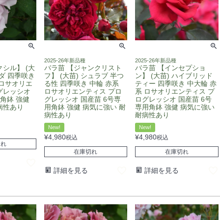
2025-26年新品種
2025-26年新品種
シル】 (大
バラ苗 【ジャンクリスト
バラ苗 【インセプショ
ダ 四季咲き
フ】 (大苗) シュラブ 半つ
ン】 (大苗) ハイブリッド
 ロサオリエ
る性 四季咲き 中輪 赤系
ティー 四季咲き 中大輪 赤
グレッシオ
ロサオリエンティス プロ
系 ロサオリエンティス プ
角鉢 強健
グレッシオ 国産苗 6号専
ログレッシオ 国産苗 6号
病性あり
用角鉢 強健 病気に強い 耐
専用角鉢 強健 病気に強い
病性あり
耐病性あり
New!
New!
¥
4,980
¥
4,980
税込
税込
切れ
在庫切れ
在庫切れ
詳細を見る
詳細を見る