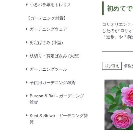
つるバラ専用トレリス
初めてで
【ガーデニング雑貨】
ロサオリエンテ
ガーデニングウェア
したのが“ロサ
「進歩」や「前
剪定ばさみ (小型)
枝切り・剪定ばさみ (大型)
並び替え
価格
ガーデニングツール
子供用ガーデニング雑貨
Burgon & Ball - ガーデニング
雑貨
Kent & Stowe - ガーデニング雑
貨