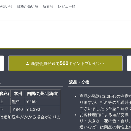
が安い順
価格が高い順
新着順
レビュー順
500
新規会員登録で
ポイントプレゼント
送
返品・交換
税込)
本州
四国/九州/北海道
商品の発送には細心の注意
以上
無料
￥450
りますが、折れ等の配送時
ございましたら至急ご連絡
以下
￥940
￥1,390
お客様理由による返品交換
は追加送料がかかる場合がありま
り・大きさ、花の色・香り
違いなど）は商品の特性上