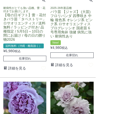
耐病性がとても強い品種。蕾・花
2025-26年新品種
付きでお届けします。
バラ苗 【ジャズ】 (大苗)
【母の日ギフト】蕾・花付
フロリバンダ 四季咲き 中
きバラ苗「タペストリー」
輪 複色系 オレンジ系 ピン
ロサオリエンティス / 送料
ク系 ロサオリエンティス
無料 / ラッピング付き/ 品
プログレッシオ 国産苗 6
種指定 / 5月5日～10日の
号専用角鉢 強健 病気に強
間にお届け / 母の日の贈り
い 耐病性あり
物2026
New!
送料無料（沖縄・離島除く）
¥
4,980
税込
¥
6,980
税込
在庫切れ
在庫切れ
詳細を見る
詳細を見る