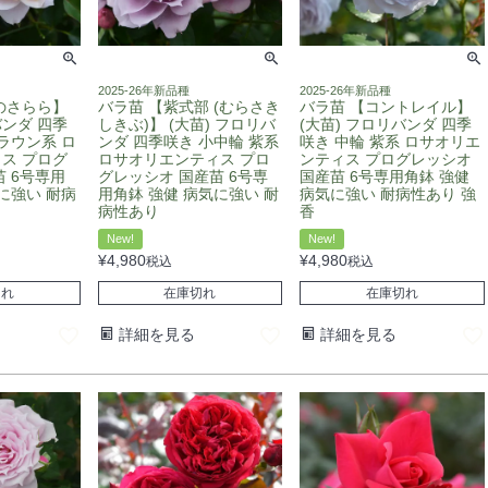
2025-26年新品種
2025-26年新品種
のさらら】
バラ苗 【紫式部 (むらさき
バラ苗 【コントレイル】
バンダ 四季
しきぶ)】 (大苗) フロリバ
(大苗) フロリバンダ 四季
ラウン系 ロ
ンダ 四季咲き 小中輪 紫系
咲き 中輪 紫系 ロサオリエ
ス プログ
ロサオリエンティス プロ
ンティス プログレッシオ
 6号専用
グレッシオ 国産苗 6号専
国産苗 6号専用角鉢 強健
に強い 耐病
用角鉢 強健 病気に強い 耐
病気に強い 耐病性あり 強
病性あり
香
New!
New!
¥
4,980
¥
4,980
税込
税込
切れ
在庫切れ
在庫切れ
詳細を見る
詳細を見る