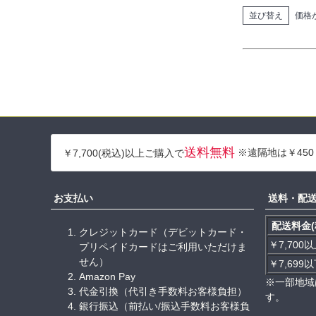
並び替え
価格
送料無料
※遠隔地は￥450
￥7,700(税込)以上ご購入で
お支払い
送料・配
配送料金(
クレジットカード（デビットカード・
￥7,700
プリペイドカードはご利用いただけま
せん）
￥7,699
Amazon Pay
※一部地域
代金引換（代引き手数料お客様負担）
す。
銀行振込（前払い/振込手数料お客様負