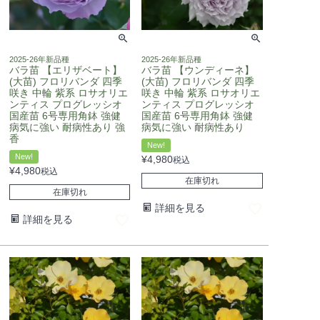
2025-26年新品種
2025-26年新品種
バラ苗 【エリザベート】
バラ苗 【ウンディーネ】
(大苗) フロリバンダ 四季
(大苗) フロリバンダ 四季
咲き 中輪 紫系 ロサオリエ
咲き 中輪 紫系 ロサオリエ
ンティス プログレッシオ
ンティス プログレッシオ
国産苗 6号専用角鉢 強健
国産苗 6号専用角鉢 強健
病気に強い 耐病性あり 強
病気に強い 耐病性あり
香
New!
New!
¥
4,980
税込
¥
4,980
税込
在庫切れ
在庫切れ
詳細を見る
詳細を見る