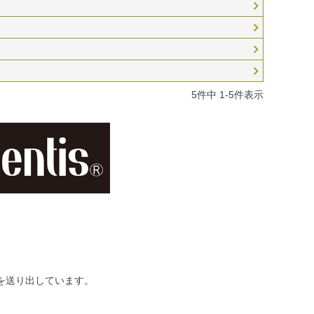
5
件中
1
-
5
件表示
を送り出しています。