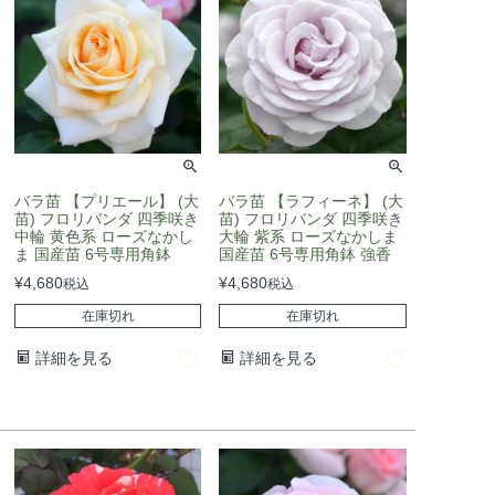
バラ苗 【プリエール】 (大
バラ苗 【ラフィーネ】 (大
苗) フロリバンダ 四季咲き
苗) フロリバンダ 四季咲き
中輪 黄色系 ローズなかし
大輪 紫系 ローズなかしま
ま 国産苗 6号専用角鉢
国産苗 6号専用角鉢 強香
¥
4,680
¥
4,680
税込
税込
在庫切れ
在庫切れ
詳細を見る
詳細を見る