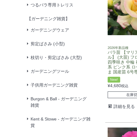
つるバラ専用トレリス
【ガーデニング雑貨】
ガーデニングウェア
剪定ばさみ (小型)
2026年新品種
バラ苗 【マリ
ル】 (大苗) 
枝切り・剪定ばさみ (大型)
四季咲き 中輪 
系 ピンク系 
ガーデニングツール
ま 国産苗 6号
New!
子供用ガーデニング雑貨
¥
4,680
税込
在庫
Burgon & Ball - ガーデニング
雑貨
詳細を見る
Kent & Stowe - ガーデニング雑
貨