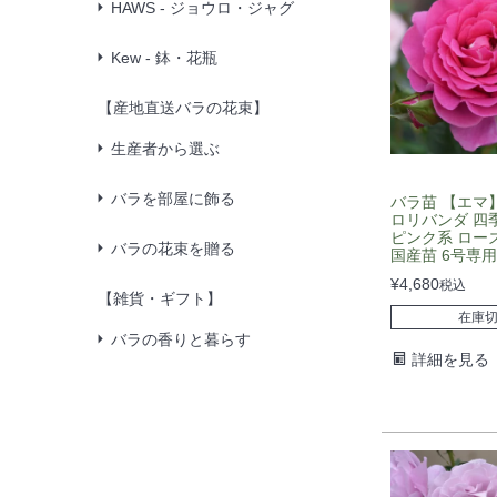
HAWS - ジョウロ・ジャグ
Kew - 鉢・花瓶
【産地直送バラの花束】
生産者から選ぶ
バラを部屋に飾る
バラ苗 【エマ】
ロリバンダ 四
ピンク系 ロー
バラの花束を贈る
国産苗 6号専用
¥
4,680
税込
【雑貨・ギフト】
在庫
バラの香りと暮らす
詳細を見る