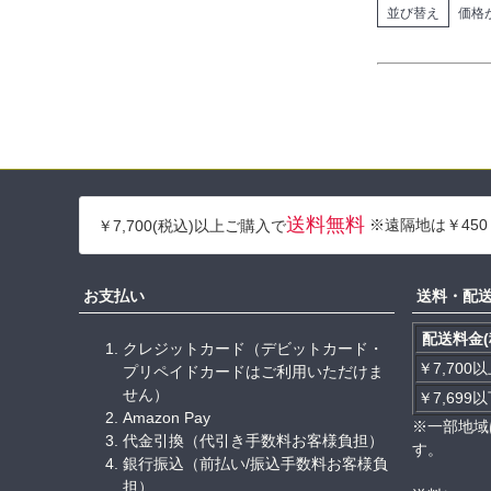
並び替え
価格
送料無料
※遠隔地は￥450
￥7,700(税込)以上ご購入で
お支払い
送料・配
配送料金(
クレジットカード（デビットカード・
￥7,700
プリペイドカードはご利用いただけま
せん）
￥7,699
Amazon Pay
※一部地域
代金引換（代引き手数料お客様負担）
す。
銀行振込（前払い/振込手数料お客様負
担）