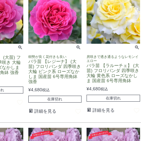
 (大苗) フ
樹勢が良く花付きも良い
房咲きで透き通るようなレモンイ
バラ苗 【レジーナ】 (大
エロー
季咲き 大輪
バラ苗 【ラルーチェ】 (大
苗) フロリバンダ 四季咲き
ズなかしま
苗) フロリバンダ 四季咲き
大輪 ピンク系 ローズなか
角鉢 強香
大輪 黄色系 ローズなかし
しま 国産苗 6号専用角鉢
ま 国産苗 6号専用角鉢
強香
¥
4,680
税込
¥
4,680
切れ
税込
在庫切れ
在庫切れ
詳細を見る
詳細を見る