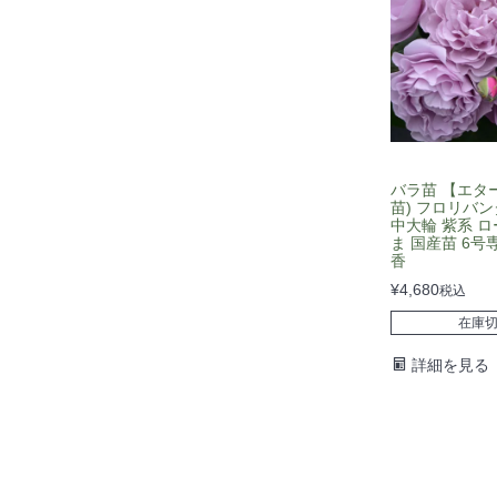
バラ苗 【エター
苗) フロリバン
中大輪 紫系 
ま 国産苗 6号
香
¥
4,680
税込
在庫
詳細を見る