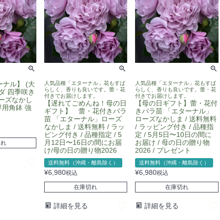
ナル】 (大
人気品種「エターナル」花もすば
人気品種「エターナル」花もすば
らしく、香りも良いです。蕾・花
らしく、香りも良いです。蕾・花
ダ 四季咲き
付きでお届けします。
付きでお届けします。
ローズなかし
【遅れてごめんね！母の日
【母の日ギフト】蕾・花付
専用角鉢 強
ギフト】 蕾・花付きバラ
きバラ苗 「エターナル」
苗 「エターナル」ローズ
ローズなかしま / 送料無料
なかしま / 送料無料 / ラッ
/ ラッピング付き / 品種指
ピング付き / 品種指定 / 5
定 / 5月5日〜10日の間に
月12日〜16日の間にお届
お届け / 母の日の贈り物
切れ
け/母の日の贈り物2026
2026 / プレゼント
送料無料（沖縄・離島除く）
送料無料（沖縄・離島除く）
¥
6,980
¥
6,980
税込
税込
在庫切れ
在庫切れ
詳細を見る
詳細を見る