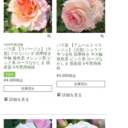
2026年新品種
バラ苗 【アムールドゥラ
バラ苗 【ラパージュ】 (大
ンジュ】 (大苗) シュラブ
苗) フロリバンダ 四季咲き
半つる性 四季咲き 中大輪
中輪 複色系 オレンジ系 ピ
複色系 ピンク系 ローズな
ンク系 ローズなかしま 国
かしま 国産苗 6号専用角
産苗 6号専用角鉢
鉢
New!
¥
4,680
税込
¥
4,680
税込
在庫切れ
在庫切れ
詳細を見る
詳細を見る