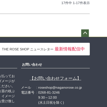
17
件中
1
-
17
件表示
ペー
ジト
最新情報配信中
THE ROSE SHOP ニュースレター
ップ
へ
お問い合わせ
を払ってお
【お問い合わせフォーム】
ダメージが
ください。
メール
roseshop@naganorose.co.jp
（苗の枝ぶ
電話番号
0268-81-3246
、イメージ
9:30～12:00
お受け致し
(水土日祝を除く)