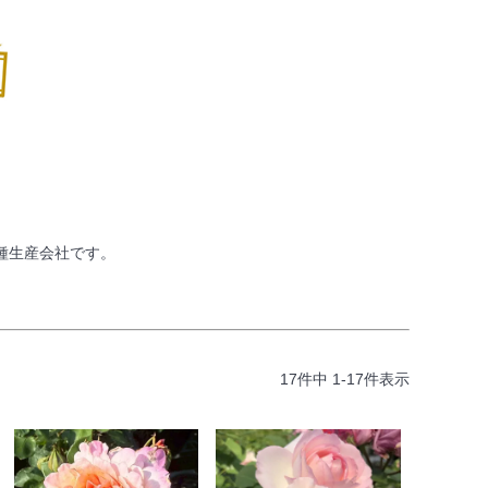
種生産会社です。
17
件中
1
-
17
件表示