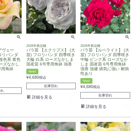
2026年新品種
2026年新品種
アヴェー
バラ苗 【エクリプス】 (大
バラ苗 【ルベライト】 (大
フロリバンダ
苗) フロリバンダ 四季咲き
苗) フロリバンダ 四季咲き
複色系 黄色
大輪 白系 ローズなかしま
中輪 ピンク系 ローズなか
ローズなかし
国産苗 6号専用角鉢 強香
しま 国産苗 6号専用角鉢
専用角鉢
強香 強健 病気に強い 耐病
New!
性あり
¥
4,680
税込
New!
在庫切れ
¥
4,680
税込
切れ
在庫切れ
詳細を見る
詳細を見る