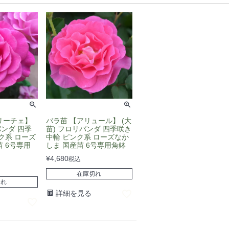
リーチェ】
バラ苗 【アリュール】 (大
バンダ 四季
苗) フロリバンダ 四季咲き
ク系 ローズ
中輪 ピンク系 ローズなか
 6号専用
しま 国産苗 6号専用角鉢
¥
4,680
税込
在庫切れ
切れ
詳細を見る