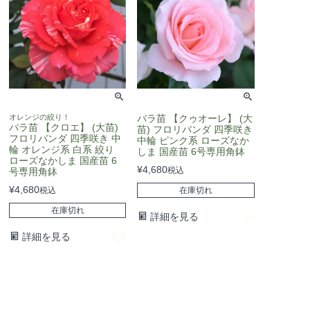
オレンジの絞り！
バラ苗 【クゥオーレ】 (大
バラ苗 【クロエ】 (大苗)
苗) フロリバンダ 四季咲き
フロリバンダ 四季咲き 中
中輪 ピンク系 ローズなか
輪 オレンジ系 白系 絞り
しま 国産苗 6号専用角鉢
ローズなかしま 国産苗 6
¥
4,680
税込
号専用角鉢
¥
4,680
税込
在庫切れ
在庫切れ
詳細を見る
詳細を見る