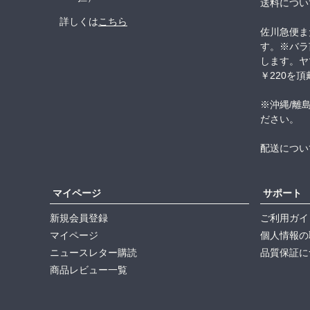
送料につい
詳しくは
こちら
佐川急便ま
す。※バラ
します。ヤ
￥220を
※沖縄/離
ださい。
配送につい
マイページ
サポート
新規会員登録
ご利用ガイ
マイページ
個人情報の
ニュースレター購読
品質保証に
商品レビュー一覧