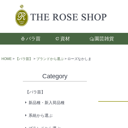
バラ苗
資材
園芸雑貨
検索
HOME
【バラ苗】
ブランドから選ぶ
ローズなかしま
Category
【バラ苗】
新品種・新入荷品種
系統から選ぶ