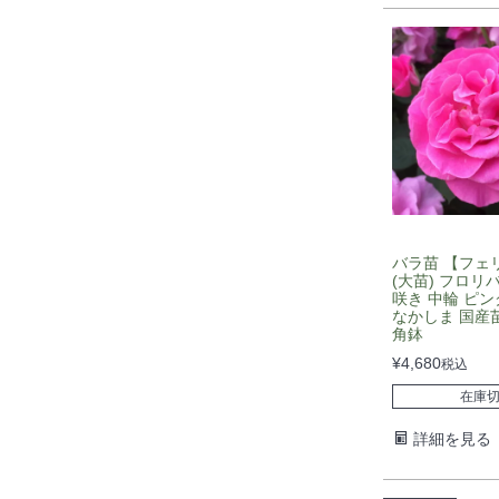
バラ苗 【フェ
(大苗) フロリ
咲き 中輪 ピン
なかしま 国産苗
角鉢
¥
4,680
税込
在庫
詳細を見る