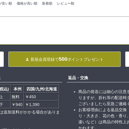
が安い順
価格が高い順
新着順
レビュー順
500
新規会員登録で
ポイントプレゼント
送
返品・交換
税込)
本州
四国/九州/北海道
商品の発送には細心の注意
以上
無料
￥450
りますが、折れ等の配送時
ございましたら至急ご連絡
以下
￥940
￥1,390
お客様理由による返品交換
は追加送料がかかる場合がありま
り・大きさ、花の色・香り
違いなど）は商品の特性上
かねます。