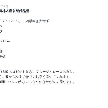
ージュ
農林水産省登録品種
（デルバール） 四季咲き大輪系
ス
ク
×1.0m
輪
咲き
の大輪のロゼット咲き。フルーツとローズの香り。
く、春から秋まで繰り返し良く咲いてくれます。
樹形でトゲの少ないしなやかな枝が良く茂ります。