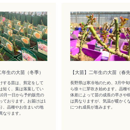
二年生の大苗（冬季）
【大苗】二年生の大苗（春
けする苗は、剪定をして
長野県は寒冷地のため、3月中旬
は短く、葉は落葉してい
ら徐々に芽吹き始めます。品種
10月一日から予約販売の
体差によって苗の成長の早さや
っております。お届けは1
は異なりますが、気温が暖かく
り、品種やお住まいの地
につれ成長が進みます。
異なります。