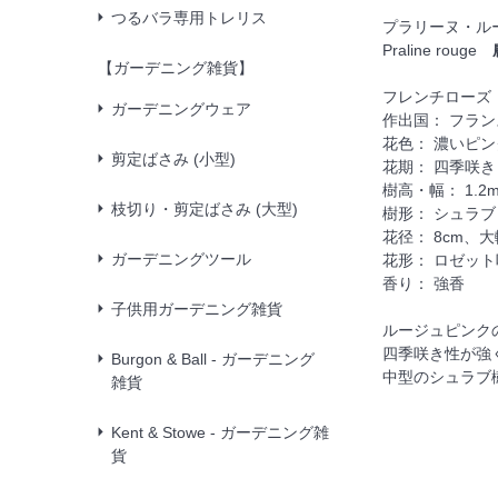
つるバラ専用トレリス
プラリーヌ・ル
Praline rouge
【ガーデニング雑貨】
フレンチローズ
ガーデニングウェア
作出国： フラン
花色： 濃いピン
剪定ばさみ (小型)
花期： 四季咲き
樹高・幅： 1.2m
枝切り・剪定ばさみ (大型)
樹形： シュラブ
花径： 8cm、大
ガーデニングツール
花形： ロゼット
香り： 強香
子供用ガーデニング雑貨
ルージュピンク
四季咲き性が強
Burgon & Ball - ガーデニング
中型のシュラブ
雑貨
Kent & Stowe - ガーデニング雑
貨