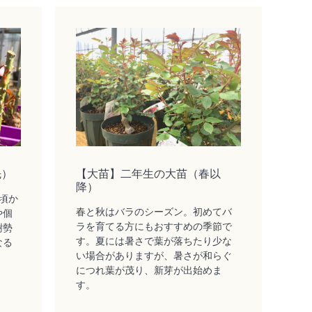
先）
【大苗】二年生の大苗（春以
降）
頃か
春と秋はバラのシーズン。初めてバ
や個
ラを育てる方にもおすすめの季節で
樹勢
す。夏には暑さで葉が落ちたり少な
なる
い場合がありますが、暑さが和らぐ
につれ葉が茂り、新芽が出始めま
す。