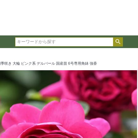
在庫ありのみ表示
複数の条件を選択して絞り込み検索が可能です。
選択した項目全てに該当する品種のみ検索結果に表示され
検索
タイプ、カラー、ブランドなどは1つずつ選択してくださ
四季咲き 大輪 ピンク系 デルバール 国産苗 6号専用角鉢 強香