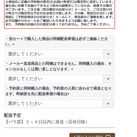
・別カートで購入した商品の同梱配送希望は必ずご連絡くださ
い。
(
必
須
・メーカー直送商品との同梱はできません。同時購入の場合、キ
)
ャンセルもしくは買い直しとなります。
(
必
須
・予約苗と同時購入の場合、予約苗の入荷に合わせて発送となり
)
ます。即納苗を先に配送希望の場合は
(
必
須
配送予定
)
【バラ苗】２～４日以内に発送（店休日除）