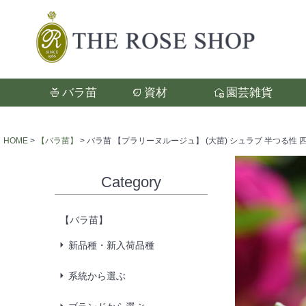
バラ苗
資材
園芸雑貨
検索
HOME
【バラ苗】
バラ苗 【プラリーヌルージュ】 (大苗) シュラブ 半つる性 
Category
【バラ苗】
新品種・新入荷品種
系統から選ぶ