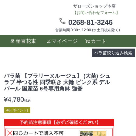
ザローズショップ本店
【お問い合わせフォーム】
0268-81-3246
営業時間 9:30〜12:00 (水土日祝を除く)
ます。
産直花束
マイページ
カート
い。
バラ苗絞り込み検索
バラ苗 【プラリーヌルージュ】 (大苗) シュ
ラブ 半つる性 四季咲き 大輪 ピンク系 デル
バール 国産苗 6号専用角鉢 強香
¥
4,780
税込
48
[ポイント]