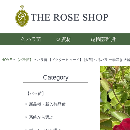
バラ苗
資材
園芸雑貨
検索
HOME
【バラ苗】
バラ苗 【ドクターヒューイ】 (大苗) つるバラ 一季咲き 大輪
Category
【バラ苗】
新品種・新入荷品種
系統から選ぶ