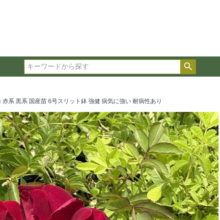
在庫ありのみ表示
複数の条件を選択して絞り込み検索が可能です。
選択した項目全てに該当する品種のみ検索結果に表示され
検索
タイプ、カラー、ブランドなどは1つずつ選択してくださ
 赤系 黒系 国産苗 6号スリット鉢 強健 病気に強い 耐病性あり