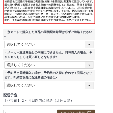
・別カートで購入した商品の同梱配送希望は必ずご連絡ください
(
必
須
・メーカー直送商品との同梱はできません。同時購入の場合、キ
)
ャンセルもしくは買い直しとなります
(
必
須
・予約苗と同時購入の場合、予約苗の入荷に合わせて発送となり
)
ます。即納苗を先に配送希望の場合は
(
必
須
配送予定
)
【バラ苗】２～４日以内に発送（店休日除）