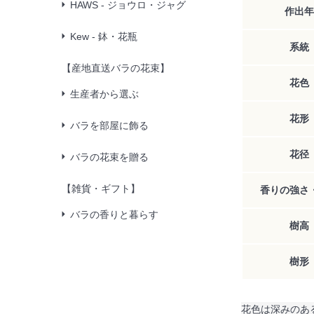
HAWS - ジョウロ・ジャグ
作出年
Kew - 鉢・花瓶
系統
【産地直送バラの花束】
花色
生産者から選ぶ
花形
バラを部屋に飾る
花径
バラの花束を贈る
【雑貨・ギフト】
香りの強さ
バラの香りと暮らす
樹高
樹形
花色は深みのあ