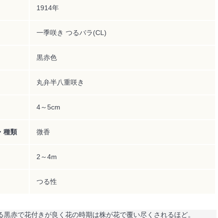
1914年
一季咲き つるバラ(CL)
黒赤色
丸弁半八重咲き
4～5cm
・種類
微香
2～4m
つる性
る黒赤で花付きが良く花の時期は株が花で覆い尽くされるほど。