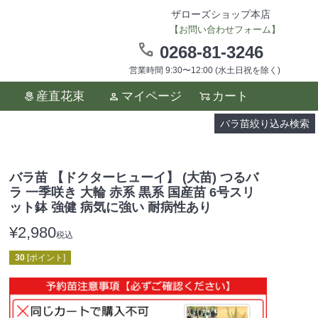
ザローズショップ本店
【お問い合わせフォーム】
0268-81-3246
営業時間 9:30〜12:00 (水土日祝を除く)
ます。
産直花束
マイページ
カート
い。
バラ苗絞り込み検索
バラ苗 【ドクターヒューイ】 (大苗) つるバ
ラ 一季咲き 大輪 赤系 黒系 国産苗 6号スリ
ット鉢 強健 病気に強い 耐病性あり
¥
2,980
税込
30
[ポイント]