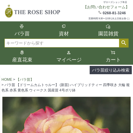
ザローズショップ本店
【お問い合わせフォーム】
在庫
0268-81-3246
在庫ありのみ表示
営業時間 9:30〜12:00 (水土日祝を除く)
複数の条件を選択して絞り込み検索が可能
バラ苗
資材
園芸雑貨
です。
選択した項目全てに該当する品種のみ検索
検索
結果に表示されます。
タイプ、カラー、ブランドなどは1つずつ選
産直花束
マイページ
カート
択してください。
バラ苗絞り込み検索
HOME
【バラ苗】
バラ苗 【ドリームカムトゥルー】 (新苗) ハイブリッドティー 四季咲き 大輪 複
色系 赤系 黄色系 ウィークス 国産苗 4号ポリ鉢