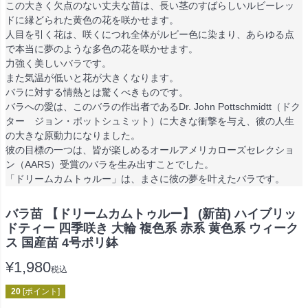
この大きく欠点のない丈夫な苗は、長い茎のすばらしいルビーレッ
ドに縁どられた黄色の花を咲かせます。
人目を引く花は、咲くにつれ全体がルビー色に染まり、あらゆる点
で本当に夢のような多色の花を咲かせます。
力強く美しいバラです。
また気温が低いと花が大きくなります。
バラに対する情熱とは驚くべきものです。
バラへの愛は、このバラの作出者であるDr. John Pottschmidtt（ドク
ター ジョン・ポットシュミット）に大きな衝撃を与え、彼の人生
の大きな原動力になりました。
彼の目標の一つは、皆が楽しめるオールアメリカローズセレクショ
ン（AARS）受賞のバラを生み出すことでした。
「ドリームカムトゥルー」は、まさに彼の夢を叶えたバラです。
バラ苗 【ドリームカムトゥルー】 (新苗) ハイブリッ
ドティー 四季咲き 大輪 複色系 赤系 黄色系 ウィーク
ス 国産苗 4号ポリ鉢
¥
1,980
税込
20
[ポイント]