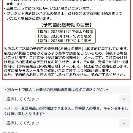
・別カートで購入した商品の同梱配送希望は必ずご連絡ください
(
必
須
・メーカー直送商品との同梱はできません。同時購入の場合、キャンセルもし
)
くは買い直しとなります
(
必
須