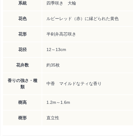
系統
四季咲き 大輪
花色
ルビーレッド（赤）に縁どられた黄色
花形
半剣弁高芯咲き
花径
12～13cm
花弁数
約35枚
香りの強さ・種
中香 マイルドなティな香り
類
樹高
1.2m～1.6m
樹形
直立性