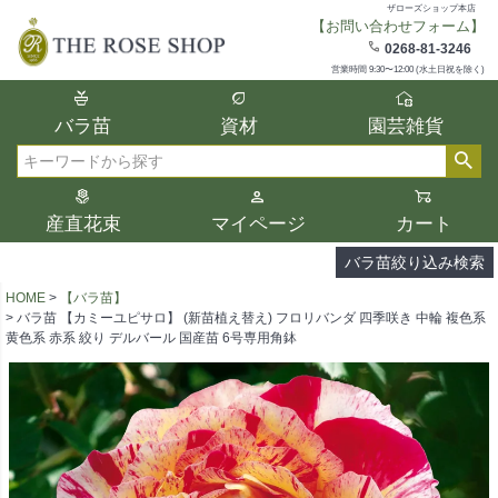
ザローズショップ本店
【お問い合わせフォーム】
在庫
0268-81-3246
在庫ありのみ表示
営業時間 9:30〜12:00 (水土日祝を除く)
複数の条件を選択して絞り込み検索が可能
バラ苗
資材
園芸雑貨
です。
選択した項目全てに該当する品種のみ検索
検索
結果に表示されます。
タイプ、カラー、ブランドなどは1つずつ選
産直花束
マイページ
カート
択してください。
バラ苗絞り込み検索
HOME
【バラ苗】
バラ苗 【カミーユピサロ】 (新苗植え替え) フロリバンダ 四季咲き 中輪 複色系
黄色系 赤系 絞り デルバール 国産苗 6号専用角鉢