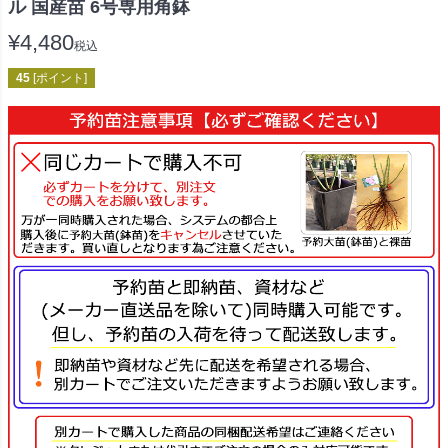
ル 国産苗 6号専用角鉢
¥
4,480
税込
45
[ポイント]