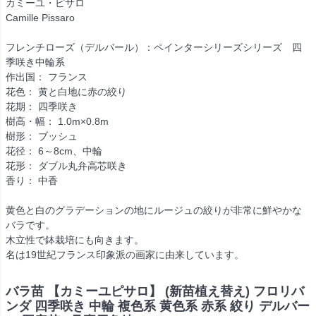
カミーユ・ピサロ
Camille Pissaro
フレンチローズ（デルバール）：ペインターシリーズシリーズ 四
季咲き中輪系
作出国： フランス
花色： 黄と白地に赤の絞り
花期： 四季咲き
樹高・幅： 1.0m×0.8m
樹形： ブッシュ
花径： 6～8cm、中輪
花形： ダブル丸弁高芯咲き
香り： 中香
黄色と白のグラデーションの地にルージュの絞りが非常に鮮やかな
バラです。
木立性で鉢栽培にも向きます。
名は19世紀フランス印象派の画家に由来しています。
バラ苗 【カミーユピサロ】 (新苗植え替え) フロリバ
ンダ 四季咲き 中輪 複色系 黄色系 赤系 絞り デルバー