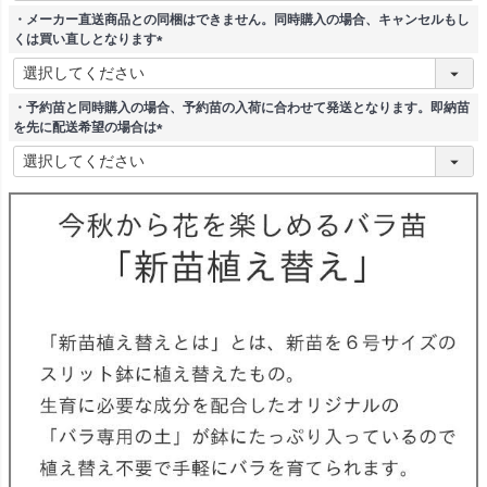
須
・メーカー直送商品との同梱はできません。同時購入の場合、キャンセルもし
)
くは買い直しとなります
(
必
須
・予約苗と同時購入の場合、予約苗の入荷に合わせて発送となります。即納苗
)
を先に配送希望の場合は
(
必
須
)