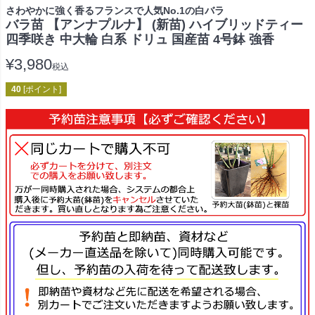
さわやかに強く香るフランスで人気No.1の白バラ
バラ苗 【アンナプルナ】 (新苗) ハイブリッドティー
四季咲き 中大輪 白系 ドリュ 国産苗 4号鉢 強香
¥
3,980
税込
40
[ポイント]