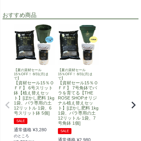
おすすめ商品
【夏の資材セール
【夏の資材セール
15％OFF！ 8/31(月)ま
15％OFF！ 8/31(月)ま
で】
で】
【資材セール15％Ｏ
【資材セール15％Ｏ
ＦＦ】 6号スリット
ＦＦ】 7号角鉢でバ
鉢【植え替えセッ
ラを育てる【THE
ト】[ぼかし肥料 1kg
ROSE SHOPオリジ
1袋、バラ専用の土
ナル植え替えセッ
12リットル 1袋、6
ト】[ぼかし肥料 1kg
号スリット鉢 5個]
1袋、バラ専用の土
12リットル 1袋、7
SALE
号角鉢 1個]
通常価格
¥
3,280
SALE
のところ
通常価格
¥
2,980