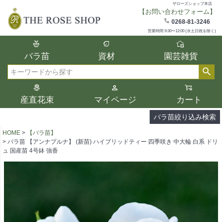
ザローズショップ本店
【お問い合わせフォーム】
在庫
0268-81-3246
在庫ありのみ表示
営業時間 9:30〜12:00 (水土日祝を除く)
複数の条件を選択して絞り込み検索が可能
バラ苗
資材
園芸雑貨
です。
選択した項目全てに該当する品種のみ検索
検索
結果に表示されます。
タイプ、カラー、ブランドなどは1つずつ選
産直花束
マイページ
カート
択してください。
バラ苗絞り込み検索
HOME
【バラ苗】
バラ苗 【アンナプルナ】 (新苗) ハイブリッドティー 四季咲き 中大輪 白系 ドリ
ュ 国産苗 4号鉢 強香