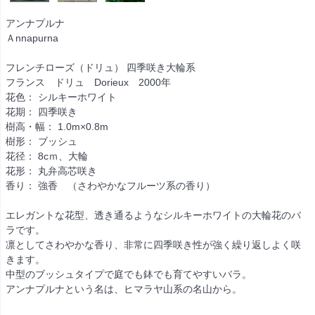
アンナプルナ
Ａnnapurna
フレンチローズ（ドリュ） 四季咲き大輪系
フランス ドリュ Dorieux 2000年
花色： シルキーホワイト
花期： 四季咲き
樹高・幅： 1.0m×0.8m
樹形： ブッシュ
花径： 8cｍ、大輪
花形： 丸弁高芯咲き
香り： 強香 （さわやかなフルーツ系の香り）
エレガントな花型、透き通るようなシルキーホワイトの大輪花のバ
ラです。
凛としてさわやかな香り、非常に四季咲き性が強く繰り返しよく咲
きます。
中型のブッシュタイプで庭でも鉢でも育てやすいバラ。
アンナプルナという名は、ヒマラヤ山系の名山から。