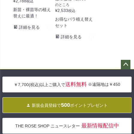
¥
2,788
税込
のところ
新苗・裸苗等の植え
¥
2,533
税込
替えに最適！
お得なバラ植え替え
セット
詳細を見る
詳細を見る
ペー
ジト
送料無料
※遠隔地は￥450
￥7,700(税込)以上ご購入で
ップ
へ
500
新規会員登録で
ポイントプレゼント
最新情報配信中
THE ROSE SHOP ニュースレター