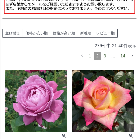
並び替え
価格が安い順
価格が高い順
新着順
レビュー順
279
件中
21
-
40
件表示
1
2
3
…
14