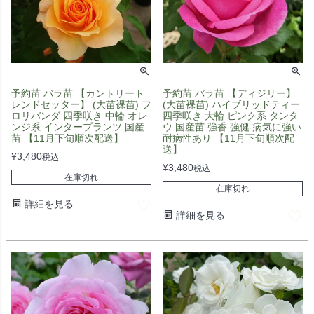
予約苗 バラ苗 【カントリート
予約苗 バラ苗 【ディジリー】
レンドセッター】 (大苗裸苗) フ
(大苗裸苗) ハイブリッドティー
ロリバンダ 四季咲き 中輪 オレ
四季咲き 大輪 ピンク系 タンタ
ンジ系 インタープランツ 国産
ウ 国産苗 強香 強健 病気に強い
苗 【11月下旬順次配送】
耐病性あり 【11月下旬順次配
送】
¥
3,480
税込
¥
3,480
税込
在庫切れ
在庫切れ
詳細を見る
詳細を見る