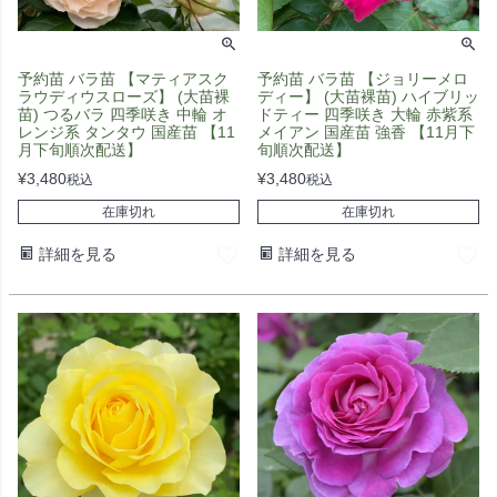
予約苗 バラ苗 【マティアスク
予約苗 バラ苗 【ジョリーメロ
ラウディウスローズ】 (大苗裸
ディー】 (大苗裸苗) ハイブリッ
苗) つるバラ 四季咲き 中輪 オ
ドティー 四季咲き 大輪 赤紫系
レンジ系 タンタウ 国産苗 【11
メイアン 国産苗 強香 【11月下
月下旬順次配送】
旬順次配送】
¥
3,480
¥
3,480
税込
税込
在庫切れ
在庫切れ
詳細を見る
詳細を見る