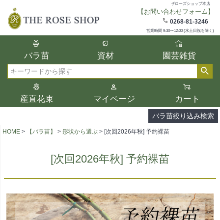
ザローズショップ本店
【お問い合わせフォーム】
在庫
0268-81-3246
在庫ありのみ表示
営業時間 9:30〜12:00 (水土日祝を除く)
複数の条件を選択して絞り込み検索が可能
バラ苗
資材
園芸雑貨
です。
選択した項目全てに該当する品種のみ検索
検索
結果に表示されます。
タイプ、カラー、ブランドなどは1つずつ選
産直花束
マイページ
カート
択してください。
バラ苗絞り込み検索
HOME
【バラ苗】
形状から選ぶ
[次回2026年秋] 予約裸苗
[次回2026年秋] 予約裸苗