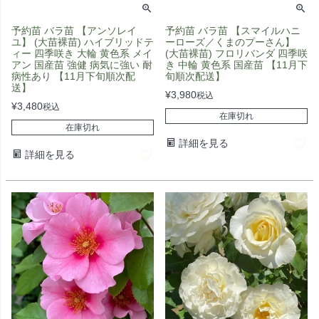
予約苗 バラ苗 【アンソレイ
予約苗 バラ苗 【スマイルハニ
ユ】 (大苗裸苗) ハイブリッドテ
ーローズ／くまのプーさん】
ィー 四季咲き 大輪 黄色系 メイ
(大苗裸苗) フロリバンダ 四季咲
アン 国産苗 強健 病気に強い 耐
き 中輪 黄色系 国産苗 【11月下
病性あり 【11月下旬順次配
旬順次配送】
送】
¥
3,980
税込
¥
3,480
税込
在庫切れ
在庫切れ
詳細を見る
詳細を見る