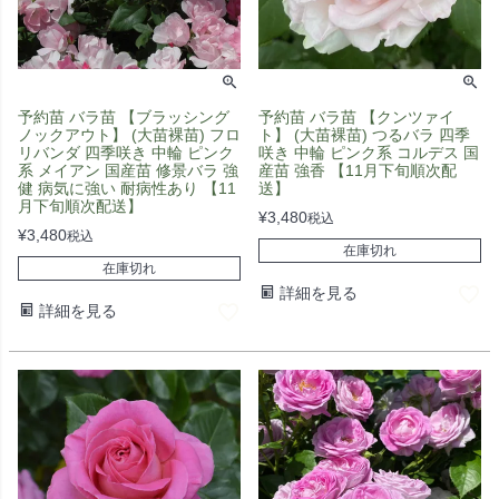
予約苗 バラ苗 【ブラッシング
予約苗 バラ苗 【クンツァイ
ノックアウト】 (大苗裸苗) フロ
ト】 (大苗裸苗) つるバラ 四季
リバンダ 四季咲き 中輪 ピンク
咲き 中輪 ピンク系 コルデス 国
系 メイアン 国産苗 修景バラ 強
産苗 強香 【11月下旬順次配
健 病気に強い 耐病性あり 【11
送】
月下旬順次配送】
¥
3,480
税込
¥
3,480
税込
在庫切れ
在庫切れ
詳細を見る
詳細を見る