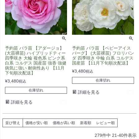
予約苗 バラ苗 【アダージョ】
予約苗 バラ苗 【ベビーアイス
(大苗裸苗) ハイブリッドティー
バーグ】 (大苗裸苗) フロリバン
四季咲き 大輪 複色系 ピンク系
ダ 四季咲き 中輪 白系 コルデス
白系 コルデス 国産苗 強香 強健
国産苗 【11月下旬順次配送】
病気に強い 耐病性あり 【11月
¥
3,480
税込
下旬順次配送】
在庫切れ
¥
3,480
税込
在庫切れ
詳細を見る
詳細を見る
並び替え
価格が安い順
価格が高い順
新着順
レビュー順
279
件中
21
-
40
件表示