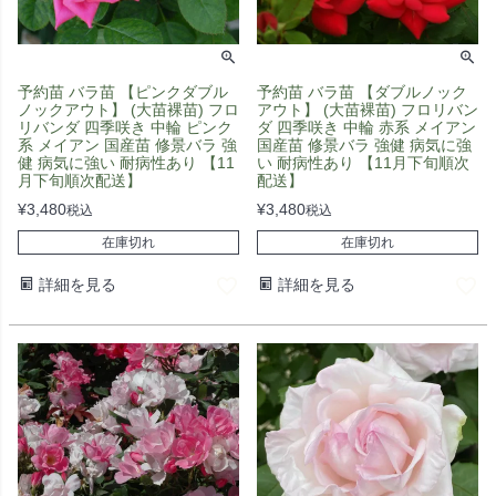
予約苗 バラ苗 【ピンクダブル
予約苗 バラ苗 【ダブルノック
ノックアウト】 (大苗裸苗) フロ
アウト】 (大苗裸苗) フロリバン
リバンダ 四季咲き 中輪 ピンク
ダ 四季咲き 中輪 赤系 メイアン
系 メイアン 国産苗 修景バラ 強
国産苗 修景バラ 強健 病気に強
健 病気に強い 耐病性あり 【11
い 耐病性あり 【11月下旬順次
月下旬順次配送】
配送】
¥
3,480
¥
3,480
税込
税込
在庫切れ
在庫切れ
詳細を見る
詳細を見る