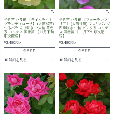
予約苗 バラ苗 【ライムライト
予約苗 バラ苗 【フォーランマ
グランディローサ】 (大苗裸苗)
リア】 (大苗裸苗) フロリバンダ
つるバラ 返り咲き 中大輪 黄色
四季咲き 中輪 ピンク系 コルデ
系 コルデス 国産苗 【11月下旬
ス 国産苗 【11月下旬順次配
順次配送】
送】
¥
3,480
¥
3,480
税込
税込
在庫切れ
在庫切れ
詳細を見る
詳細を見る