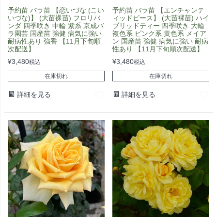
予約苗 バラ苗 【恋いづな (こい
予約苗 バラ苗 【エンチャンテ
いづな)】 (大苗裸苗) フロリバ
ィッドピース】 (大苗裸苗) ハイ
ンダ 四季咲き 中輪 紫系 京成バ
ブリッドティー 四季咲き 大輪
ラ園芸 国産苗 強健 病気に強い
複色系 ピンク系 黄色系 メイア
耐病性あり 強香 【11月下旬順
ン 国産苗 強健 病気に強い 耐病
次配送】
性あり 【11月下旬順次配送】
¥
3,480
¥
3,480
税込
税込
在庫切れ
在庫切れ
詳細を見る
詳細を見る