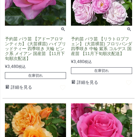
予約苗 バラ苗 【アドーアロマ
予約苗 バラ苗 【リラトロプフ
ンティカ】 (大苗裸苗) ハイブリ
ェン】 (大苗裸苗) フロリバンダ
ッドティー 四季咲き 大輪 ピン
四季咲き 中輪 紫系 コルデス 国
ク系 メイアン 国産苗 【11月下
産苗 【11月下旬順次配送】
旬順次配送】
¥
3,480
税込
¥
3,480
税込
在庫切れ
在庫切れ
詳細を見る
詳細を見る