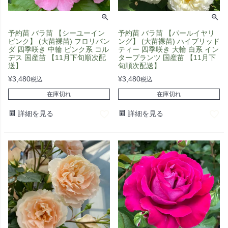
予約苗 バラ苗 【シーユーイン
予約苗 バラ苗 【パールイヤリ
ピンク】 (大苗裸苗) フロリバン
ング】 (大苗裸苗) ハイブリッド
ダ 四季咲き 中輪 ピンク系 コル
ティー 四季咲き 大輪 白系 イン
デス 国産苗 【11月下旬順次配
タープランツ 国産苗 【11月下
送】
旬順次配送】
¥
3,480
¥
3,480
税込
税込
在庫切れ
在庫切れ
詳細を見る
詳細を見る