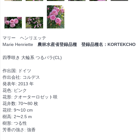
マリー ヘンリエッテ
Marie Henriette
農林水産省登録品種 登録品種名：KORTEKCHO
四季咲き 大輪系 つるバラ(CL)
作出国: ドイツ
作出会社: コルデス
発表年: 2013 年
花色: ピンク
花形: クオーターロゼット咲
花弁数: 70〜80 枚
花径: 9〜10 cm
樹高: 2〜2.5 m
樹形: つる性
芳香の強さ: 強香