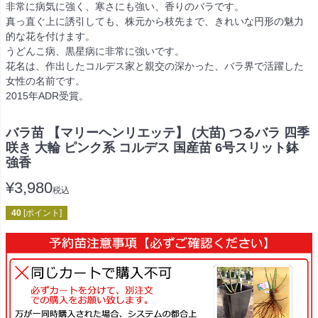
非常に病気に強く、寒さにも強い、香りのバラです。
真っ直ぐ上に誘引しても、株元から枝先まで、きれいな円形の魅力
的な花を付けます。
うどんこ病、黒星病に非常に強いです。
花名は、作出したコルデス家と親交の深かった、バラ界で活躍した
女性の名前です。
2015年ADR受賞。
バラ苗 【マリーヘンリエッテ】 (大苗) つるバラ 四季
咲き 大輪 ピンク系 コルデス 国産苗 6号スリット鉢
強香
¥
3,980
税込
40
[ポイント]