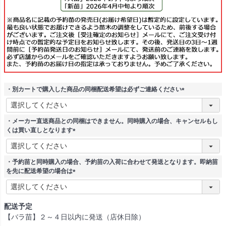
・別カートで購入した商品の同梱配送希望は必ずご連絡ください
(
必
須
・メーカー直送商品との同梱はできません。同時購入の場合、キャンセルもし
)
くは買い直しとなります
(
必
須
・予約苗と同時購入の場合、予約苗の入荷に合わせて発送となります。即納苗
)
を先に配送希望の場合は
(
必
須
配送予定
)
【バラ苗】２～４日以内に発送（店休日除）