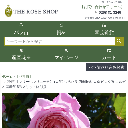
ザローズショップ本店
【お問い合わせフォーム】
在庫
0268-81-3246
在庫ありのみ表示
営業時間 9:30〜12:00 (水土日祝を除く)
複数の条件を選択して絞り込み検索が可能
バラ苗
資材
園芸雑貨
です。
選択した項目全てに該当する品種のみ検索
検索
結果に表示されます。
タイプ、カラー、ブランドなどは1つずつ選
産直花束
マイページ
カート
択してください。
バラ苗絞り込み検索
HOME
【バラ苗】
バラ苗 【マリーヘンリエッテ】 (大苗) つるバラ 四季咲き 大輪 ピンク系 コルデ
ス 国産苗 6号スリット鉢 強香