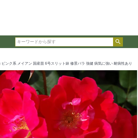
在庫ありのみ表示
複数の条件を選択して絞り込み検索が可能です。
選択した項目全てに該当する品種のみ検索結果に表示され
検索
タイプ、カラー、ブランドなどは1つずつ選択してくださ
輪 ピンク系 メイアン 国産苗 6号スリット鉢 修景バラ 強健 病気に強い 耐病性あり