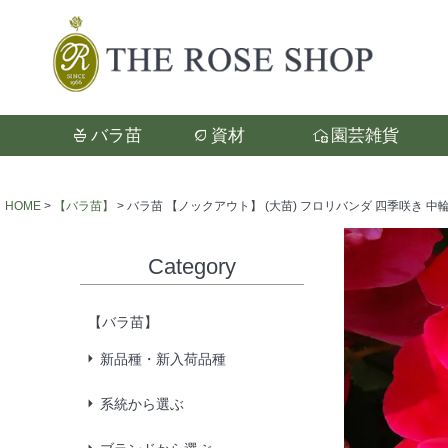
バラ苗
資材
園芸雑貨
検索
HOME
【バラ苗】
バラ苗 【ノックアウト】 (大苗) フロリバンダ 四季咲き 中
Category
【バラ苗】
新品種・新入荷品種
系統から選ぶ