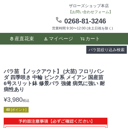
ザローズショップ本店
【お問い合わせフォーム】
0268-81-3246
営業時間 9:30〜12:00 (水土日祝を除く)
ます。
産直花束
マイページ
カート
い。
バラ苗絞り込み検索
バラ苗 【ノックアウト】 (大苗) フロリバン
ダ 四季咲き 中輪 ピンク系 メイアン 国産苗
6号スリット鉢 修景バラ 強健 病気に強い 耐
病性あり
¥
3,980
税込
40
[ポイント]