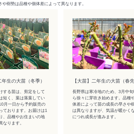
さや樹勢は品種や個体差によって異なります。
二年生の大苗（冬季）
【大苗】二年生の大苗（春
けする苗は、剪定をして
長野県は寒冷地のため、3月中旬
は短く、葉は落葉してい
ら徐々に芽吹き始めます。品種
10月一日から予約販売の
体差によって苗の成長の早さや
っております。お届けは1
は異なりますが、気温が暖かく
り、品種やお住まいの地
につれ成長が進みます。
異なります。