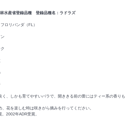
林水産省登録品種 登録品種名：ラドラズ
 フロリバンダ（FL）
ス
アン
ンク
枚
m
香
良く、しかも育てやすいバラで、開ききる前の蕾にはティー系の香りも
め、花を楽しむ時は咲きがら摘みを行ってください。
受賞。2002年ADR受賞。