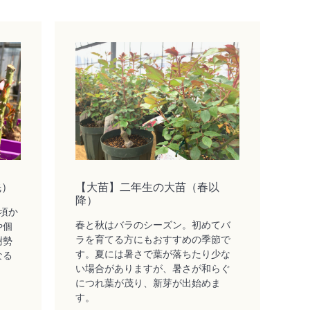
先）
【大苗】二年生の大苗（春以
降）
頃か
春と秋はバラのシーズン。初めてバ
や個
ラを育てる方にもおすすめの季節で
樹勢
す。夏には暑さで葉が落ちたり少な
なる
い場合がありますが、暑さが和らぐ
につれ葉が茂り、新芽が出始めま
す。