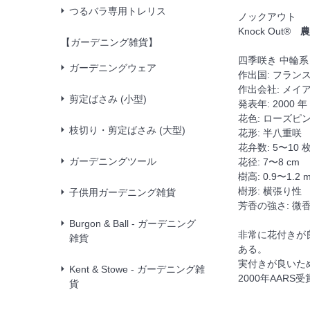
つるバラ専用トレリス
ノックアウト
Knock Out®
農
【ガーデニング雑貨】
四季咲き 中輪系
ガーデニングウェア
作出国: フラン
作出会社: メイ
剪定ばさみ (小型)
発表年: 2000 年
花色: ローズピ
枝切り・剪定ばさみ (大型)
花形: 半八重咲
花弁数: 5〜10 
ガーデニングツール
花径: 7〜8 cm
樹高: 0.9〜1.2 
樹形: 横張り性
子供用ガーデニング雑貨
芳香の強さ: 微
Burgon & Ball - ガーデニング
非常に花付きが
雑貨
ある。
実付きが良いた
Kent & Stowe - ガーデニング雑
2000年AARS
貨