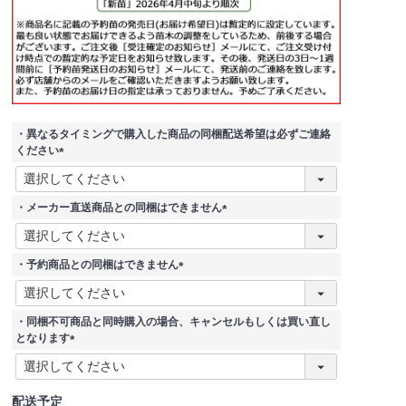
・異なるタイミングで購入した商品の同梱配送希望は必ずご連絡
ください
(
必
須
・メーカー直送商品との同梱はできません
)
(
必
須
・予約商品との同梱はできません
)
(
必
須
・同梱不可商品と同時購入の場合、キャンセルもしくは買い直し
)
となります
(
必
須
配送予定