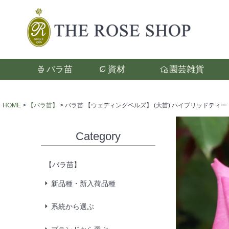
バラ苗
資材
園芸雑貨
検索
HOME
【バラ苗】
バラ苗 【ウェディングベルズ】 (大苗) ハイブリッドティー 
Category
【バラ苗】
新品種・新入荷品種
系統から選ぶ