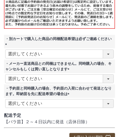
・別カートで購入した商品の同梱配送希望は必ずご連絡ください
(
必
須
・メーカー直送商品との同梱はできません。同時購入の場合、キ
)
ャンセルもしくは買い直しとなります
(
必
須
・予約苗と同時購入の場合、予約苗の入荷に合わせて発送となり
)
ます。即納苗を先に配送希望の場合は
(
必
須
配送予定
)
【バラ苗】２～４日以内に発送（店休日除）