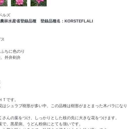
ベルズ
農林水産省登録品種 登録品種名：KORSTEFLALI
デス
クふちに色のり
咲、外弁剣弁
m
性
香
ＨＴです。
花はシュラブ樹形が多い中、この品種は樹形がまとまった木バラになり
くさんの葉をつけ、しっかりとした枝の先に大きな花をつけます。
葉で、黒星病、うどん粉病にとても強いです。