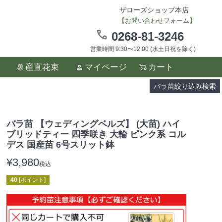
ザローズショップ本店
【お問い合わせフォーム】
0268-81-3246
営業時間 9:30〜12:00 (水土日祝を除く)
ます。
産直花束
マイページ
カート
い。
バラ苗絞り込み検索
バラ苗 【ウェディングベルズ】 (大苗) ハイ
ブリッドティー 四季咲き 大輪 ピンク系 コル
デス 国産苗 6号スリット鉢
¥
3,980
税込
40
[ポイント]