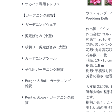
つるバラ専用トレリス
ウェディング 
【ガーデニング雑貨】
Wedding Bells
ガーデニングウェア
作出国: ドイツ
作出会社: コル
剪定ばさみ (小型)
発表年: 2010 年
花色: 淡いピン
枝切り・剪定ばさみ (大型)
花形: 丸弁高芯
花弁数: 55 枚
ガーデニングツール
花径: 13〜15 c
樹高: 1.5 m
子供用ガーデニング雑貨
樹形: 半横張り
芳香の強さ: 微
Burgon & Ball - ガーデニング
雑貨
大変病気に強い
近年大輪の整形
ます。
Kent & Stowe - ガーデニング雑
樹勢が良く、た
貨
美しい緑の照り