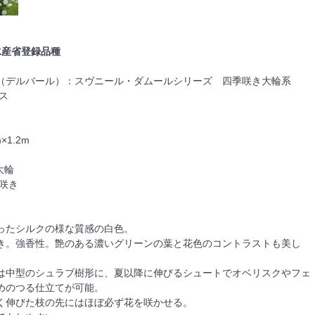
水産省登録品種
（デルバール）：スヴニール・ダムールシリーズ 四季咲き大輪系
ス
×1.2m
大輪
咲き
ったシルクの様な質感の白色。
き。強香性。艶のある濃いグリーンの葉と花色のコントラストも美し
は中型のシュラブ樹形に、夏以降に伸びるシュートでオベリスクやフェ
めのつる仕立てが可能。
く伸びた枝の先にはほぼ必ず花を咲かせる。