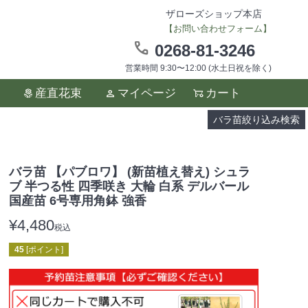
ザローズショップ本店
【お問い合わせフォーム】
0268-81-3246
営業時間 9:30〜12:00 (水土日祝を除く)
ます。
産直花束
マイページ
カート
い。
バラ苗絞り込み検索
バラ苗 【パブロワ】 (新苗植え替え) シュラ
ブ 半つる性 四季咲き 大輪 白系 デルバール
国産苗 6号専用角鉢 強香
¥
4,480
税込
45
[ポイント]