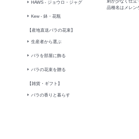
刺が少なく仕立
HAWS - ジョウロ・ジャグ
品種名はメレン
Kew - 鉢・花瓶
【産地直送バラの花束】
生産者から選ぶ
バラを部屋に飾る
バラの花束を贈る
【雑貨・ギフト】
バラの香りと暮らす