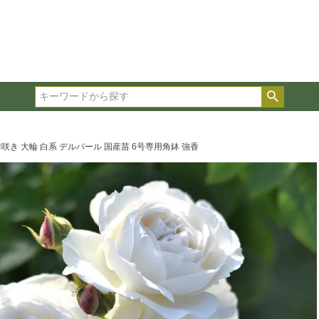
在庫ありのみ表示
複数の条件を選択して絞り込み検索が可能です。
選択した項目全てに該当する品種のみ検索結果に表示され
検索
タイプ、カラー、ブランドなどは1つずつ選択してくださ
咲き 大輪 白系 デルバール 国産苗 6号専用角鉢 強香