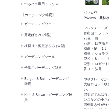
つるバラ専用トレリス
パブロワ
【ガーデニング雑貨】
Pavlova
農林
ガーデニングウェア
フレンチローズ
作出国： フラン
剪定ばさみ (小型)
花色： 白
花期： 四季咲き
枝切り・剪定ばさみ (大型)
樹高・幅： 1.8m
樹形： シュラブ
ガーデニングツール
花径： 8ｃｍ、
花形： ロゼット
子供用ガーデニング雑貨
香り： 強香
Burgon & Ball - ガーデニング
ややグレーがか
雑貨
大輪ロゼット咲
い。
強剪定すれば春
Kent & Stowe - ガーデニング雑
ンスなどの小さ
貨
四季咲き性が強