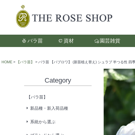
バラ苗
資材
園芸雑貨
検索
HOME
【バラ苗】
バラ苗 【パブロワ】 (新苗植え替え) シュラブ 半つる性 四季
Category
【バラ苗】
新品種・新入荷品種
系統から選ぶ