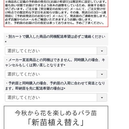
・別カートで購入した商品の同梱配送希望は必ずご連絡ください
(
必
須
・メーカー直送商品との同梱はできません。同時購入の場合、キ
)
ャンセルもしくは買い直しとなります
(
必
須
・予約苗と同時購入の場合、予約苗の入荷に合わせて発送となり
)
ます。即納苗を先に配送希望の場合は
(
必
須
)