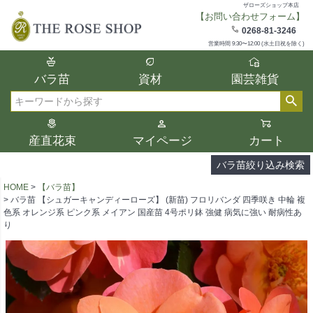
ザローズショップ本店
【お問い合わせフォーム】
在庫
0268-81-3246
在庫ありのみ表示
営業時間 9:30〜12:00 (水土日祝を除く)
複数の条件を選択して絞り込み検索が可能
バラ苗
資材
園芸雑貨
です。
選択した項目全てに該当する品種のみ検索
検索
結果に表示されます。
タイプ、カラー、ブランドなどは1つずつ選
産直花束
マイページ
カート
択してください。
バラ苗絞り込み検索
HOME
【バラ苗】
バラ苗 【シュガーキャンディーローズ】 (新苗) フロリバンダ 四季咲き 中輪 複
色系 オレンジ系 ピンク系 メイアン 国産苗 4号ポリ鉢 強健 病気に強い 耐病性あ
り