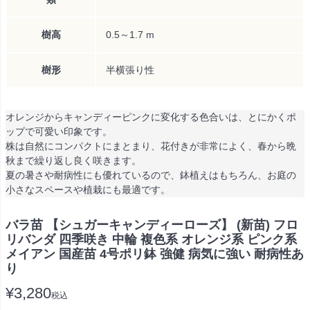
樹高
0.5～1.7 m
樹形
半横張り性
オレンジからキャンディーピンクに変化する色合いは、とにかくポ
ップで可愛い印象です。
株は自然にコンパクトにまとまり、花付きが非常によく、春から晩
秋まで繰り返し良く咲きます。
夏の暑さや耐病性にも優れているので、鉢植えはもちろん、お庭の
小さなスペースや植栽にも最適です。
バラ苗 【シュガーキャンディーローズ】 (新苗) フロ
リバンダ 四季咲き 中輪 複色系 オレンジ系 ピンク系
メイアン 国産苗 4号ポリ鉢 強健 病気に強い 耐病性あ
り
¥
3,280
税込