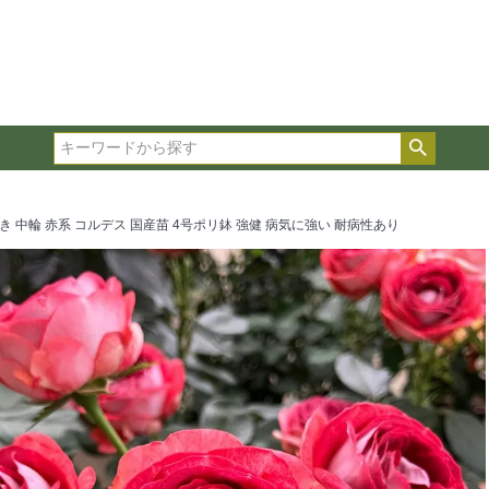
在庫ありのみ表示
複数の条件を選択して絞り込み検索が可能です。
選択した項目全てに該当する品種のみ検索結果に表示され
検索
タイプ、カラー、ブランドなどは1つずつ選択してくださ
き 中輪 赤系 コルデス 国産苗 4号ポリ鉢 強健 病気に強い 耐病性あり