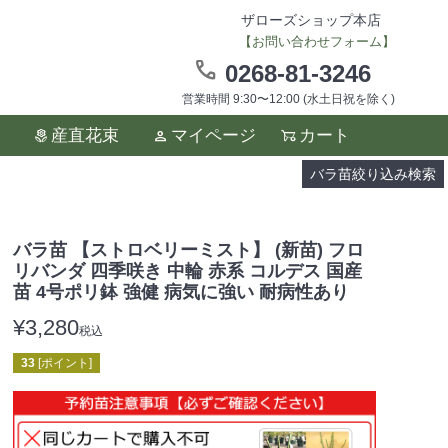
ザローズショップ本店
【お問い合わせフォーム】
0268-81-3246
営業時間 9:30〜12:00 (水土日祝を除く)
ます。
産直花束
マイページ
カート
い。
バラ苗絞り込み検索
バラ苗 【ストロベリーミスト】 (新苗) フロ
リバンダ 四季咲き 中輪 赤系 コルデス 国産
苗 4号ポリ鉢 強健 病気に強い 耐病性あり
¥
3,280
税込
33
[ポイント]