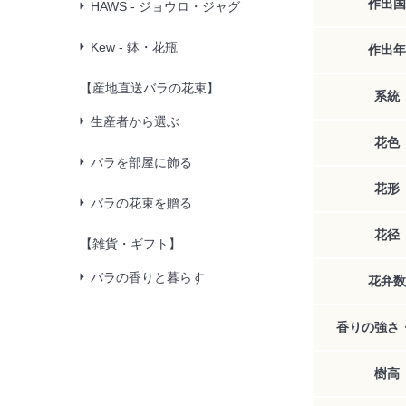
作出国
HAWS - ジョウロ・ジャグ
Kew - 鉢・花瓶
作出年
【産地直送バラの花束】
系統
生産者から選ぶ
花色
バラを部屋に飾る
花形
バラの花束を贈る
花径
【雑貨・ギフト】
バラの香りと暮らす
花弁数
香りの強さ
樹高