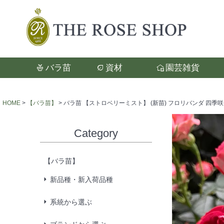
バラ苗
資材
園芸雑貨
検索
HOME
【バラ苗】
バラ苗 【ストロベリーミスト】 (新苗) フロリバンダ 四季咲
Category
【バラ苗】
新品種・新入荷品種
系統から選ぶ