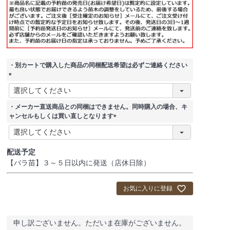
・別カートで購入した商品の同梱配送希望は必ずご連絡ください
(
必
須
・メーカー直送商品との同梱はできません。同時購入の場合、キ
)
ャンセルもしくは買い直しとなります
(
必
須
配送予定
)
【バラ苗】３～５日以内に発送（店休日除）
お気に入りに登録
申し訳ございません。ただいま在庫がございません。