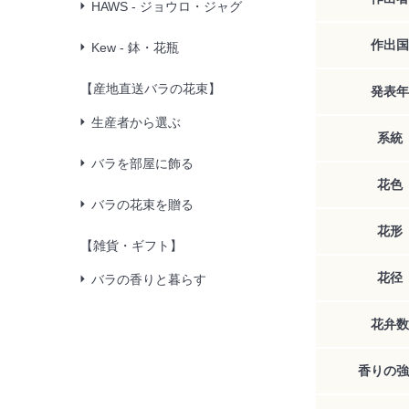
HAWS - ジョウロ・ジャグ
作出国
Kew - 鉢・花瓶
【産地直送バラの花束】
発表年
生産者から選ぶ
系統
バラを部屋に飾る
花色
バラの花束を贈る
花形
【雑貨・ギフト】
花径
バラの香りと暮らす
花弁数
香りの強