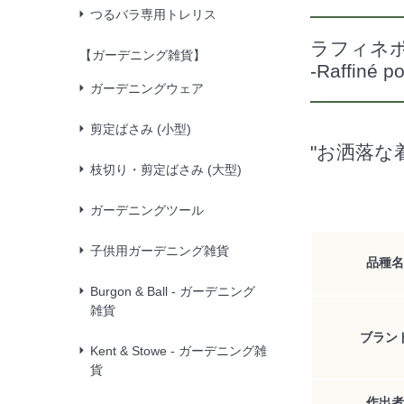
つるバラ専用トレリス
ラフィネ
【ガーデニング雑貨】
-Raffiné po
ガーデニングウェア
剪定ばさみ (小型)
"お洒落な
枝切り・剪定ばさみ (大型)
ガーデニングツール
子供用ガーデニング雑貨
品種名
Burgon & Ball - ガーデニング
雑貨
ブラン
Kent & Stowe - ガーデニング雑
貨
作出者