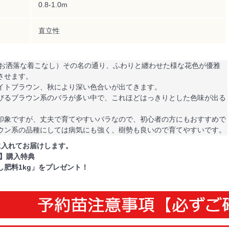
0.8-1.0m
直立性
porter（お洒落な着こなし）その名の通り、ふわりと纏わせた様な花色が優雅
させます。
イトブラウン、秋により深い色合いが出てきます。
びるブラウン系のバラが多い中で、これほどはっきりとした色味が出る
印象ですが、丈夫で育てやすいバラなので、初心者の方にもおすすめで
ウン系の品種にしては病気にも強く、樹勢も良いので育てやすいです。
に入れてお届けします。
You】購入特典
し肥料1kg」をプレゼント！