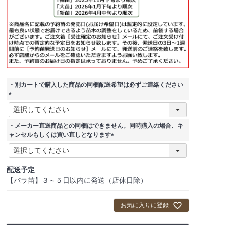
・別カートで購入した商品の同梱配送希望は必ずご連絡ください
(
必
須
・メーカー直送商品との同梱はできません。同時購入の場合、キ
)
ャンセルもしくは買い直しとなります
(
必
須
配送予定
)
【バラ苗】３～５日以内に発送（店休日除）
お気に入りに登録