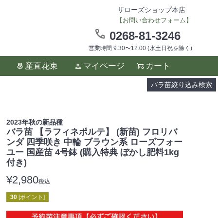
ザローズショップ本店
【お問い合わせフォーム】
0268-81-3246
営業時間 9:30〜12:00 (水土日祝を除く)
ます。
産直花束
マイページ
カート
い。
バラ苗絞り込み検索
2023年秋の新品種
バラ苗 【ラフィネポルテ】 (新苗) フロリバ
ンダ 四季咲き 中輪 ブラウン系 ローズフォー
ユー 国産苗 4号鉢 (購入特典 ぼかし肥料1kg
付き)
¥
2,980
税込
30
[ポイント]