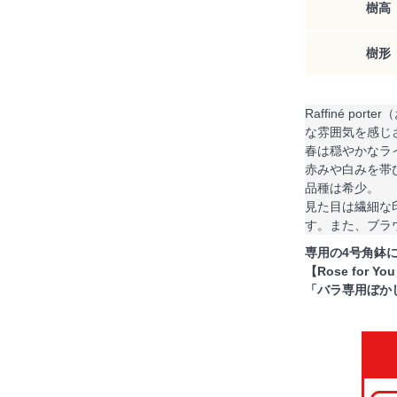
樹高
樹形
Raffiné 
な雰囲気を感じ
春は穏やかなラ
赤みや白みを帯
品種は希少。
見た目は繊細な
す。また、ブラ
専用の4号角鉢
【Rose for 
「バラ専用ぼか