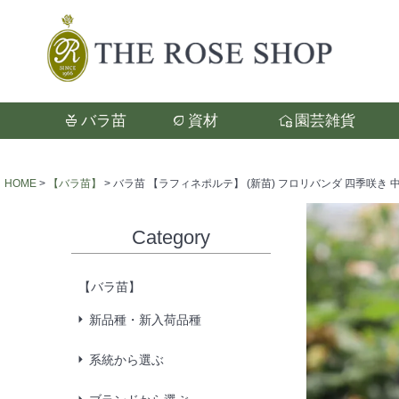
バラ苗
資材
園芸雑貨
検索
HOME
【バラ苗】
バラ苗 【ラフィネポルテ】 (新苗) フロリバンダ 四季咲き 中
Category
【バラ苗】
新品種・新入荷品種
系統から選ぶ