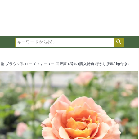
在庫ありのみ表示
複数の条件を選択して絞り込み検索が可能です。
選択した項目全てに該当する品種のみ検索結果に表示され
検索
タイプ、カラー、ブランドなどは1つずつ選択してくださ
輪 ブラウン系 ローズフォーユー 国産苗 4号鉢 (購入特典 ぼかし肥料1kg付き)