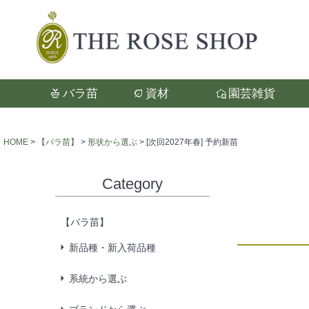
バラ苗
資材
園芸雑貨
検索
HOME
【バラ苗】
形状から選ぶ
[次回2027年春] 予約新苗
Category
【バラ苗】
新品種・新入荷品種
系統から選ぶ