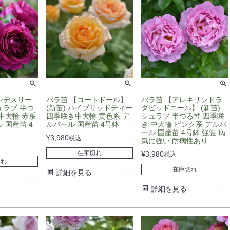
ンデスリー
バラ苗 【コートドール】
バラ苗 【アレキサンドラ
シュラブ 半つ
(新苗) ハイブリッドティー
ダビッドニール】 (新苗)
中大輪 赤系
四季咲き中大輪 黄色系 デ
シュラブ 半つる性 四季咲
 国産苗 4
ルバール 国産苗 4号鉢
き 中大輪 ピンク系 デルバ
ール 国産苗 4号鉢 強健 病
¥
3,980
税込
気に強い 耐病性あり
在庫切れ
¥
3,980
税込
切れ
在庫切れ
詳細を見る
詳細を見る