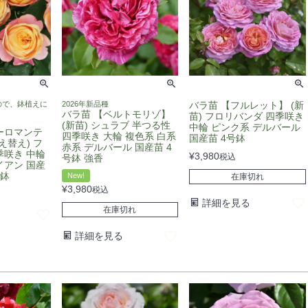
ので、鉢植えに
2026年新品種
バラ苗 【フルレット】 (新
バラ苗 【ベルトモリゾ】
苗) フロリバンダ 四季咲き
(新苗) シュラブ 半つる性
中輪 ピンク系 デルバール
ーロマンテ
四季咲き 大輪 複色系 白系
国産苗 4号鉢
え替え) フ
赤系 デルバール 国産苗 4
季咲き 中輪
¥
3,980
税込
号鉢 強香
イアン 国産
ト鉢
New!
在庫切れ
¥
3,980
税込
詳細を見る
在庫切れ
詳細を見る