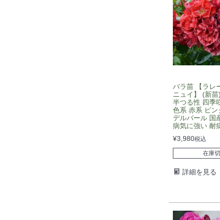
バラ苗 【ラレ
ニュイ】 (新苗
半つる性 四季咲
色系 赤系 ピン
デルバール 国産
病気に強い 耐
¥
3,980
税込
在庫
詳細を見る