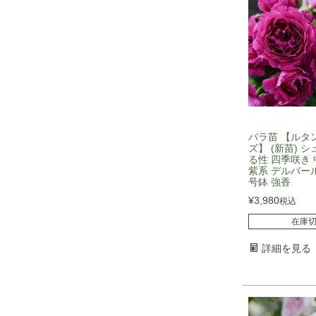
バラ苗 【ルタ
ズ】 (新苗) 
る性 四季咲き 
紫系 デルバール
号鉢 強香
¥
3,980
税込
在庫
詳細を見る