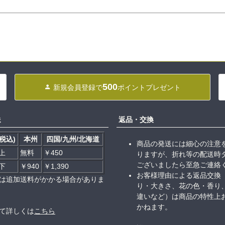
500
新規会員登録で
ポイントプレゼント
送
返品・交換
税込)
本州
四国/九州/北海道
商品の発送には細心の注意
以上
無料
￥450
りますが、折れ等の配送時
ございましたら至急ご連絡
以下
￥940
￥1,390
お客様理由による返品交換
は追加送料がかかる場合がありま
り・大きさ、花の色・香り
違いなど）は商品の特性上
かねます。
て詳しくは
こちら