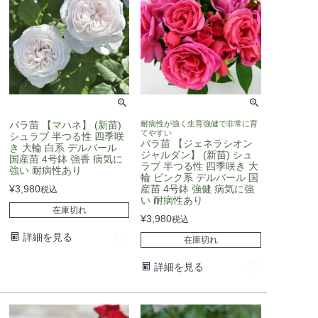
バラ苗 【マハネ】 (新苗)
耐病性が強く生育強健で非常に育
てやすい
シュラブ 半つる性 四季咲
バラ苗 【ジェネラシオン
き 大輪 白系 デルバール
ジャルダン】 (新苗) シュ
国産苗 4号鉢 強香 病気に
ラブ 半つる性 四季咲き 大
強い 耐病性あり
輪 ピンク系 デルバール 国
¥
3,980
産苗 4号鉢 強健 病気に強
税込
い 耐病性あり
在庫切れ
¥
3,980
税込
詳細を見る
在庫切れ
詳細を見る