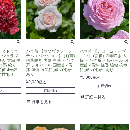
ーヌドゥラ
バラ苗 【ラソヴァジーヌ
バラ苗 【アロームディヴ
) シュラブ
テルエパッション】 (新苗)
ァン】 (新苗) 四季咲き 大
き 大輪 複
四季咲き 大輪 白系 ピンク
輪 ピンク系 デルバール 国
ク系 絞り
系 デルバール 国産苗 4号
産苗 4号鉢 強香 強健 病気
苗 4号鉢
鉢 強健 病気に強い 耐病性
に強い 耐病性あり
病性あり
あり
¥
3,980
税込
¥
3,980
税込
在庫切れ
切れ
在庫切れ
詳細を見る
詳細を見る