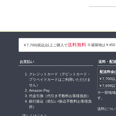
送料無料
※遠隔地は￥450
￥7,700(税込)以上ご購入で
お支払い
送料・配
配送料金(
クレジットカード（デビットカード・
￥7,700
プリペイドカードはご利用いただけま
せん）
￥7,699
Amazon Pay
※一部地域
代金引換（代引き手数料お客様負担）
す。
銀行振込（前払い/振込手数料お客様負
担）
送料につい
詳しくは
こちら