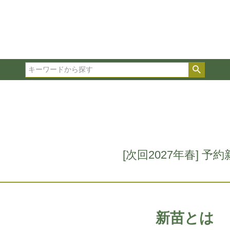
在庫ありのみ表示
複数の条件を選択して絞り込み検索が可能です。
選択した項目全てに該当する品種のみ検索結果に表示され
検索
タイプ、カラー、ブランドなどは1つずつ選択してくださ
[次回2027年春] 予
新苗とは