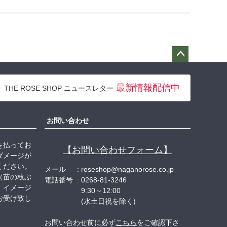
ペー
ジト
最新情報配信中
THE ROSE SHOP ニュースレター
ップ
へ
お問い合わせ
を払ってお
【お問い合わせフォーム】
ダメージが
ください。
メール
roseshop@naganorose.co.jp
（苗の枝ぶ
電話番号
0268-81-3246
、イメージ
9:30～12:00
お受け致し
(水土日祝を除く)
お問い合わせ前に必ず
こちら
をご確認下さ