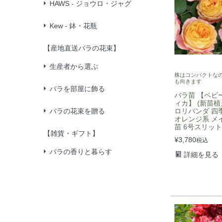
HAWS - ジョウロ・ジャグ
Kew - 鉢・花瓶
【産地直送バラの花束】
生産者から選ぶ
株はコンパクトな
も向きます
バラを部屋に飾る
バラ苗 【ベビ
ィカ】 (新苗植
バラの花束を贈る
ロリバンダ 四
オレンジ系 メ
苗 6号スリッ
【雑貨・ギフト】
¥
3,780
税込
バラの香りと暮らす
詳細を見る