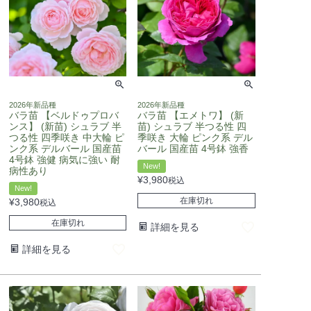
2026年新品種
2026年新品種
バラ苗 【ベルドゥプロバ
バラ苗 【エメトワ】 (新
ンス】 (新苗) シュラブ 半
苗) シュラブ 半つる性 四
つる性 四季咲き 中大輪 ピ
季咲き 大輪 ピンク系 デル
ンク系 デルバール 国産苗
バール 国産苗 4号鉢 強香
4号鉢 強健 病気に強い 耐
New!
病性あり
¥
3,980
税込
New!
在庫切れ
¥
3,980
税込
在庫切れ
詳細を見る
詳細を見る