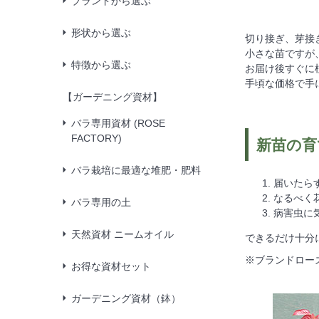
ブランドから選ぶ
形状から選ぶ
切り接ぎ、芽接
小さな苗ですが
特徴から選ぶ
お届け後すぐに
手頃な価格で手
【ガーデニング資材】
バラ専用資材 (ROSE
FACTORY)
新苗の育
バラ栽培に最適な堆肥・肥料
届いたら
なるべく
バラ専用の土
病害虫に
天然資材 ニームオイル
できるだけ十分
※ブランドロー
お得な資材セット
ガーデニング資材（鉢）