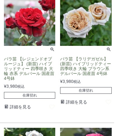
バラ苗 【レジェンドオブ
バラ苗 【ラリデガゼル】
ルージュ】 (新苗) ハイブ
(新苗) ハイブリッドティー
リッドティー 四季咲き 大
四季咲き 大輪 ブラウン系
輪 赤系 デルバール 国産苗
デルバール 国産苗 4号鉢
4号鉢
¥
3,980
税込
¥
3,980
税込
在庫切れ
在庫切れ
詳細を見る
詳細を見る