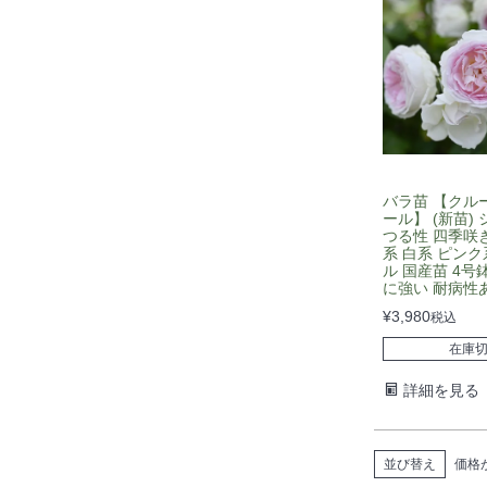
バラ苗 【クル
ール】 (新苗)
つる性 四季咲き
系 白系 ピンク
ル 国産苗 4号
に強い 耐病性
¥
3,980
税込
在庫
詳細を見る
並び替え
価格