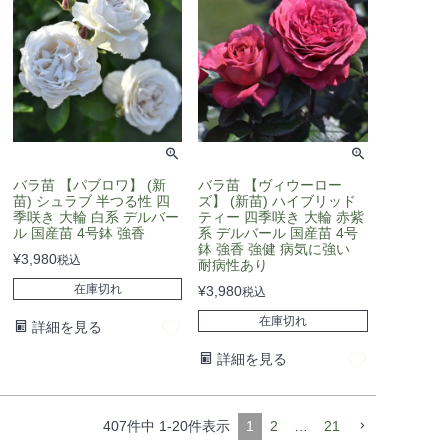
バラ苗 【パブロワ】 (新
バラ苗 【ヴィウーロー
苗) シュラブ 半つる性 四
ズ】 (新苗) ハイブリッド
季咲き 大輪 白系 デルバー
ティー 四季咲き 大輪 赤紫
ル 国産苗 4号鉢 強香
系 デルバール 国産苗 4号
鉢 強香 強健 病気に強い
¥
3,980
税込
耐病性あり
在庫切れ
¥
3,980
税込
在庫切れ
詳細を見る
詳細を見る
407
件中
1
-
20
件表示
1
2
…
21