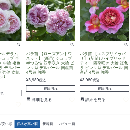
ールデラム
バラ苗 【ローズアントワ
バラ苗 【エスプリドゥパ
 シュラブ 半
ネット】 (新苗) シュラブ
リ】 (新苗) ハイブリッド
 中輪 複色
半つる性 四季咲き 大輪 ピ
ティー 四季咲き 大輪 複色
系 デルバー
ンク系 デルバール 国産苗
系 ピンク系 デルバール 国
鉢 強健 病気
4号鉢 強香
産苗 4号鉢 強香
あり
¥
3,980
¥
3,980
税込
税込
在庫切れ
在庫切れ
切れ
詳細を見る
詳細を見る
が安い順
価格が高い順
新着順
レビュー順