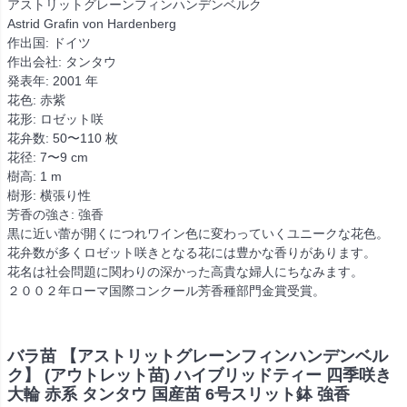
アストリットグレーンフィンハンデンベルク
Astrid Grafin von Hardenberg
作出国: ドイツ
作出会社: タンタウ
発表年: 2001 年
花色: 赤紫
花形: ロゼット咲
花弁数: 50〜110 枚
花径: 7〜9 cm
樹高: 1 m
樹形: 横張り性
芳香の強さ: 強香
黒に近い蕾が開くにつれワイン色に変わっていくユニークな花色。
花弁数が多くロゼット咲きとなる花には豊かな香りがあります。
花名は社会問題に関わりの深かった高貴な婦人にちなみます。
２００２年ローマ国際コンクール芳香種部門金賞受賞。
バラ苗 【アストリットグレーンフィンハンデンベル
ク】 (アウトレット苗) ハイブリッドティー 四季咲き
大輪 赤系 タンタウ 国産苗 6号スリット鉢 強香