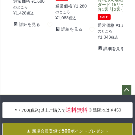
通常価格
¥
1,680
ダード 15リットル]
通常価格
¥
1,280
のところ
各1袋 計2袋セット
のところ
¥
1,428
税込
SALE
¥
1,088
税込
詳細を見る
通常価格
¥
1,580
詳細を見る
のところ
¥
1,343
税込
詳細を見る
ペー
ジト
送料無料
※遠隔地は￥450
￥7,700(税込)以上ご購入で
ップ
へ
500
新規会員登録で
ポイントプレゼント