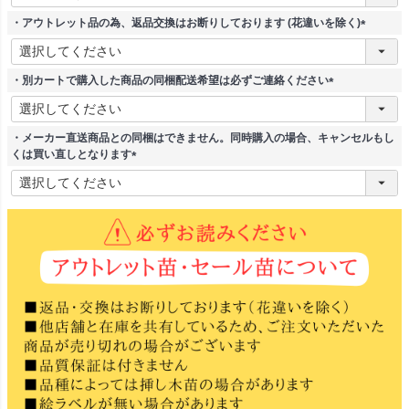
必
須
・アウトレット品の為、返品交換はお断りしております (花違いを除く)
)
(
必
須
・別カートで購入した商品の同梱配送希望は必ずご連絡ください
)
(
必
須
・メーカー直送商品との同梱はできません。同時購入の場合、キャンセルもし
)
くは買い直しとなります
(
必
須
)