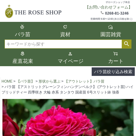
ザローズショップ本店
【お問い合わせフォーム】
在庫
0268-81-3246
在庫ありのみ表示
営業時間 9:30〜12:00 (水土日祝を除く)
複数の条件を選択して絞り込み検索が可能
バラ苗
資材
園芸雑貨
です。
選択した項目全てに該当する品種のみ検索
検索
結果に表示されます。
タイプ、カラー、ブランドなどは1つずつ選
産直花束
マイページ
カート
択してください。
バラ苗絞り込み検索
HOME
【バラ苗】
形状から選ぶ
【アウトレット】バラ苗
バラ苗 【アストリットグレーンフィンハンデンベルク】 (アウトレット苗) ハイ
ブリッドティー 四季咲き 大輪 赤系 タンタウ 国産苗 6号スリット鉢 強香