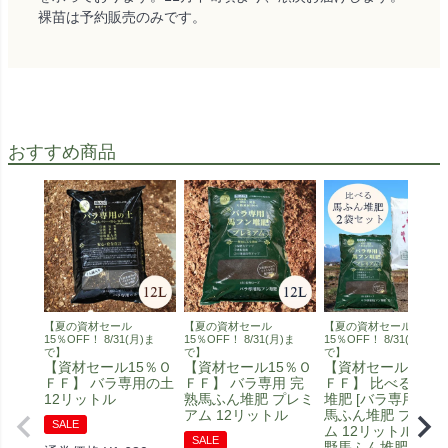
裸苗は予約販売のみです。
おすすめ商品
【夏の資材セール
【夏の資材セール
【夏の資材セール
15％OFF！ 8/31(月)ま
15％OFF！ 8/31(月)ま
15％OFF！ 8/31(月)ま
で】
で】
で】
【資材セール15％Ｏ
【資材セール15％Ｏ
【資材セール15％
ＦＦ】 バラ専用の土
ＦＦ】 バラ専用 完
ＦＦ】 比べる馬ふ
12リットル
熟馬ふん堆肥 プレミ
堆肥 [バラ専用 完熟
アム 12リットル
馬ふん堆肥 プレミ
SALE
ム 12リットル] [安
SALE
野馬ふん堆肥 スタ