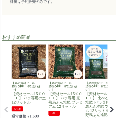
裸苗は予約販売のみです。
おすすめ商品
【夏の資材セール
【夏の資材セール
【夏の資材セール
15％OFF！ 8/31(月)ま
15％OFF！ 8/31(月)ま
15％OFF！ 8/31(月)ま
で】
で】
で】
【資材セール15％Ｏ
【資材セール15％Ｏ
【資材セール15％
ＦＦ】 バラ専用の土
ＦＦ】 バラ専用 完
ＦＦ】 比べる馬ふ
12リットル
熟馬ふん堆肥 プレミ
堆肥 [バラ専用 完熟
アム 12リットル
馬ふん堆肥 プレミ
SALE
ム 12リットル] [安
SALE
野馬ふん堆肥 スタ
通常価格
¥
1,680