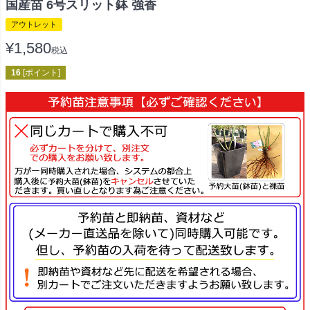
国産苗 6号スリット鉢 強香
アウトレット
¥
1,580
税込
16
[ポイント]