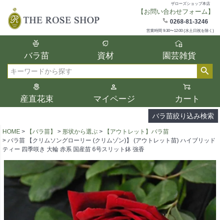
ザローズショップ本店
【お問い合わせフォーム】
在庫
0268-81-3246
在庫ありのみ表示
営業時間 9:30〜12:00 (水土日祝を除く)
複数の条件を選択して絞り込み検索が可能
バラ苗
資材
園芸雑貨
です。
選択した項目全てに該当する品種のみ検索
検索
結果に表示されます。
タイプ、カラー、ブランドなどは1つずつ選
産直花束
マイページ
カート
択してください。
バラ苗絞り込み検索
HOME
【バラ苗】
形状から選ぶ
【アウトレット】バラ苗
バラ苗 【クリムソングローリー (クリムゾン)】 (アウトレット苗) ハイブリッド
ティー 四季咲き 大輪 赤系 国産苗 6号スリット鉢 強香