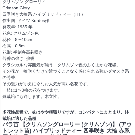
クリムゾン グローリィ
Crimson Glory
四季咲き大輪系 ハイブリッドティー（HT）
作出国: ドイツ Kordes作
発表年: 1935 年
花色: クリムゾン色
花径：8〜10cm
樹高：0.8m
花形: 半剣弁高芯咲き
芳香の強さ: 強香
クラシカルな雰囲気が漂う、クリムゾン色のふくよかな花姿。
その花が一輪咲くだけで近づくことなく感じられる強いダマスク系
の芳香。
その魅力がゆえに今なお人気が高い名花です。
一枝に1〜3輪の花をつけます。
鉢栽培にも適します。木立性。
多花性品種で、株はやや横張りですが、コンパクトにまとまり、鉢
栽培に適した品種
バラ苗 【クリムソングローリー (クリムゾン)】 (アウ
トレット苗) ハイブリッドティー 四季咲き 大輪 赤系