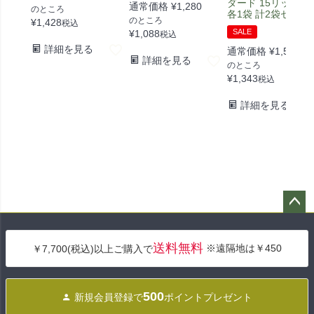
ダード 15リットル]
通常価格
¥
1,280
のところ
各1袋 計2袋セット
のところ
¥
1,428
税込
SALE
¥
1,088
税込
詳細を見る
通常価格
¥
1,580
詳細を見る
のところ
¥
1,343
税込
詳細を見る
ペー
ジト
送料無料
※遠隔地は￥450
￥7,700(税込)以上ご購入で
ップ
へ
500
新規会員登録で
ポイントプレゼント