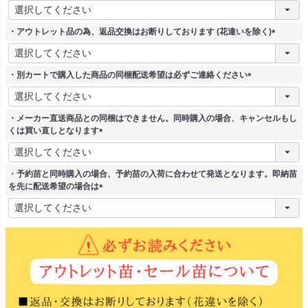
(
必
須
・アウトレット品の為、返品交換はお断りしております (花違いを除く)
)
(
必
須
・別カートで購入した商品の同梱配送希望は必ずご連絡ください
)
(
必
須
・メーカー直送商品との同梱はできません。同時購入の場合、キャンセルもし
)
くは買い直しとなります
(
必
須
・予約苗と同時購入の場合、予約苗の入荷に合わせて発送となります。即納苗
)
を先に配送希望の場合は
(
必
須
)