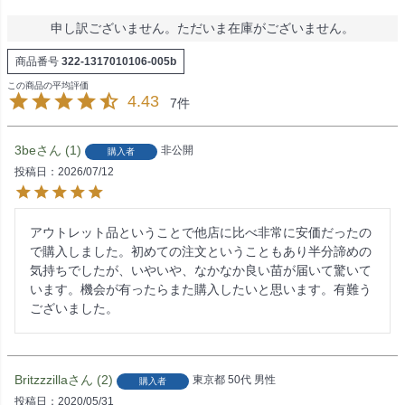
申し訳ございません。ただいま在庫がございません。
商品番号
322-1317010106-005b
4.43
7
3be
1
非公開
購入者
投稿日
2026/07/12
アウトレット品ということで他店に比べ非常に安価だったの
で購入しました。初めての注文ということもあり半分諦めの
気持ちでしたが、いやいや、なかなか良い苗が届いて驚いて
います。機会が有ったらまた購入したいと思います。有難う
ございました。
Britzzzilla
2
東京都
50代
男性
購入者
投稿日
2020/05/31