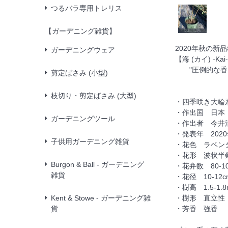
つるバラ専用トレリス
【ガーデニング雑貨】
2020年秋の新
ガーデニングウェア
【海 (カイ) -Kai
"圧倒的な香り
剪定ばさみ (小型)
枝切り・剪定ばさみ (大型)
・四季咲き大輪
・作出国 日本
ガーデニングツール
・作出者 今井
・発表年 202
子供用ガーデニング雑貨
・花色 ラベン
・花形 波状半
Burgon & Ball - ガーデニング
・花弁数 80-1
雑貨
・花径 10-12c
・樹高 1.5-1.8
Kent & Stowe - ガーデニング雑
・樹形 直立性
貨
・芳香 強香