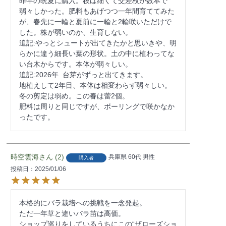
昨年の晩夏に購入。枝は細くて交差枝が数本で
弱々しかった。肥料もあげつつ一年間育ててみた
が、春先に一輪と夏前に一輪と2輪咲いただけで
した。株が弱いのか、生育しない。

追記:やっとシュートが出てきたかと思いきや、明
らかに違う細長い葉の形状。土の中に植わってな
い台木からです。本体が弱々しい。

追記:2026年  台芽がずっと出てきます。

地植えして2年目、本体は相変わらず弱々しい。
冬の剪定は弱め。この春は蕾2個。

肥料は周りと同じですが、ボーリングで咲かなか
時空雲海
2
兵庫県
60代
男性
購入者
投稿日
2025/01/06
本格的にバラ栽培への挑戦を一念発起。

ただ一年草と違いバラ苗は高価。

ショップ巡りをしているうちにこの“ザローズショ