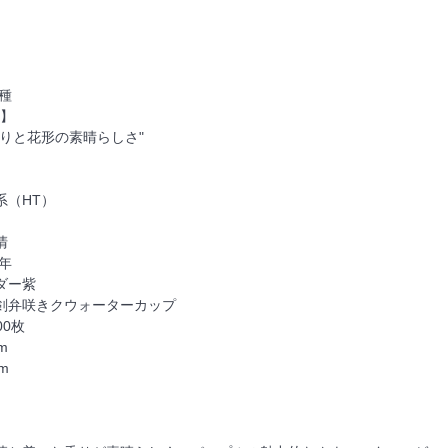
品種
-】
と花形の素晴らしさ"
系（HT）
清
0年
ダー紫
剣弁咲きクウォーターカップ
00枚
m
m