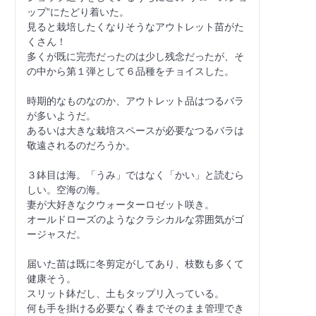
ップ”にたどり着いた。

見ると栽培したくなりそうなアウトレット苗がた
くさん！

多くが既に完売だったのは少し残念だったが、そ
の中から第１弾として６品種をチョイスした。

時期的なものなのか、アウトレット品はつるバラ
が多いようだ。

あるいは大きな栽培スペースが必要なつるバラは
敬遠されるのだろうか。

３鉢目は海。「うみ」ではなく「かい」と読むら
しい。空海の海。

妻が大好きなクウォーターロゼット咲き。

オールドローズのようなクラシカルな雰囲気がゴ
ージャスだ。

届いた苗は既に冬剪定がしてあり、枝数も多くて
健康そう。

スリット鉢だし、土もタップリ入っている。

何も手を掛ける必要なく春までそのまま管理でき