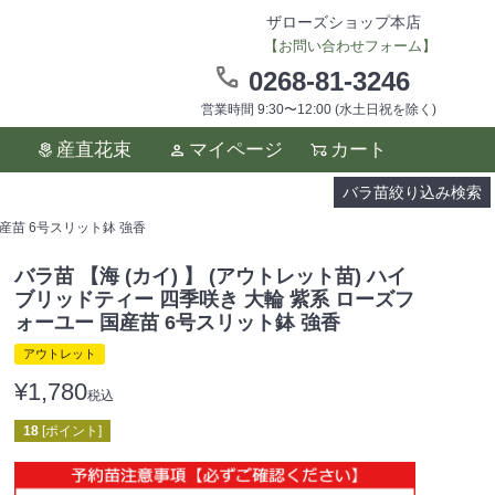
ザローズショップ本店
【お問い合わせフォーム】
0268-81-3246
営業時間 9:30〜12:00 (水土日祝を除く)
ます。
産直花束
マイページ
カート
い。
バラ苗絞り込み検索
国産苗 6号スリット鉢 強香
バラ苗 【海 (カイ) 】 (アウトレット苗) ハイ
ブリッドティー 四季咲き 大輪 紫系 ローズフ
ォーユー 国産苗 6号スリット鉢 強香
アウトレット
¥
1,780
税込
18
[ポイント]