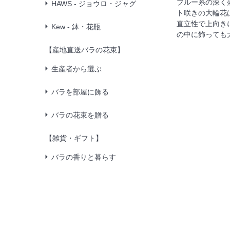
ブルー系の深く
HAWS - ジョウロ・ジャグ
ト咲きの大輪花
直立性で上向き
Kew - 鉢・花瓶
の中に飾っても
【産地直送バラの花束】
生産者から選ぶ
バラを部屋に飾る
バラの花束を贈る
【雑貨・ギフト】
バラの香りと暮らす