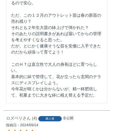
るので安心。

ただ、この１２月のアウトレット苗は春の新苗の
売れ残り？

それとも２年生大苗の鉢上げで弾かれた？

そのあたりの説明書きがあれば届いてからの管理
を考えやすくなると思った。

だが、とにかく健康そうな苗を安価に入手できた
のだから頑張って育てよう！

このＨＴは直立性で大人の身長ほどに育つらし
い。

基本的に鉢で管理して、花が立ったら玄関のテラ
スにディスプレイしよう。

今年花が咲くかは分からないが、精一杯肥培し
ロズベリ
4
非公開
購入者
投稿日
2024/09/14