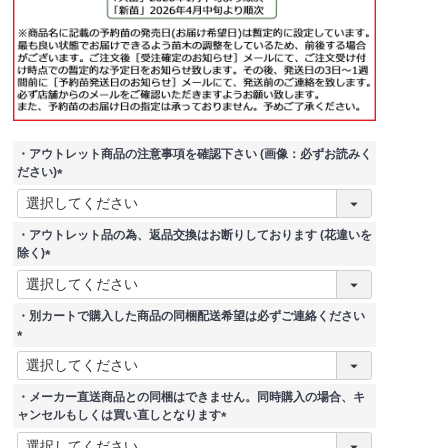
・アウトレット商品の注意事項を確認下さい (画像：必ずお読みく
ださい)
(
必
須
・アウトレット品の為、返品交換はお断りしております (花違いを
)
除く)
(
必
須
・別カートで購入した商品の同梱配送希望は必ずご連絡ください
)
(
必
須
・メーカー直送商品との同梱はできません。同時購入の場合、キ
)
ャンセルもしくは買い直しとなります
(