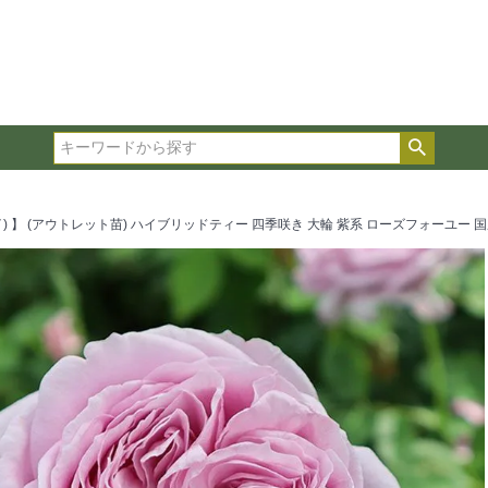
在庫ありのみ表示
複数の条件を選択して絞り込み検索が可能です。
選択した項目全てに該当する品種のみ検索結果に表示され
検索
タイプ、カラー、ブランドなどは1つずつ選択してくださ
イ) 】 (アウトレット苗) ハイブリッドティー 四季咲き 大輪 紫系 ローズフォーユー 