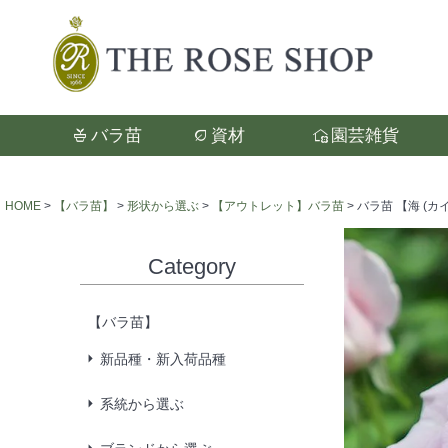
バラ苗
資材
園芸雑貨
検索
HOME
【バラ苗】
形状から選ぶ
【アウトレット】バラ苗
バラ苗 【海 (カ
Category
【バラ苗】
新品種・新入荷品種
系統から選ぶ