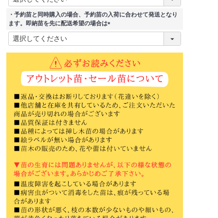
必
須
・予約苗と同時購入の場合、予約苗の入荷に合わせて発送となり
)
ます。即納苗を先に配送希望の場合は
(
必
須
)