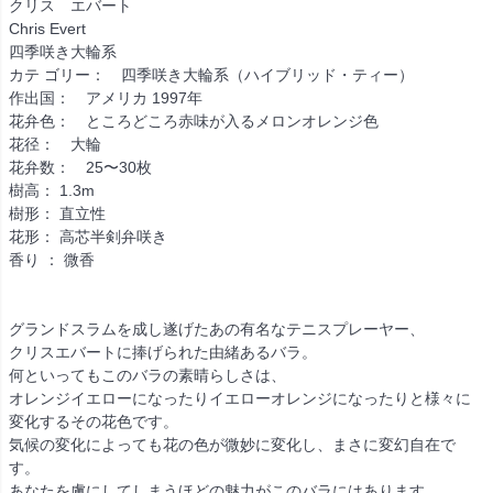
クリス エバート
Chris Evert
四季咲き大輪系
カテ ゴリー： 四季咲き大輪系（ハイブリッド・ティー）
作出国： アメリカ 1997年
花弁色： ところどころ赤味が入るメロンオレンジ色
花径： 大輪
花弁数： 25〜30枚
樹高： 1.3m
樹形： 直立性
花形： 高芯半剣弁咲き
香り ： 微香
グランドスラムを成し遂げたあの有名なテニスプレーヤー、
クリスエバートに捧げられた由緒あるバラ。
何といってもこのバラの素晴らしさは、
オレンジイエローになったりイエローオレンジになったりと様々に
変化するその花色です。
気候の変化によっても花の色が微妙に変化し、まさに変幻自在で
す。
あなたを虜にしてしまうほどの魅力がこのバラにはあります。