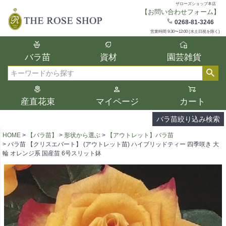
ザローズショップ本店
【お問い合わせフォーム】
在庫
0268-81-3246
在庫ありのみ表示
営業時間 9:30〜12:00 (水土日祝を除く)
複数の条件を選択して絞り込み検索が可能
バラ苗
資材
園芸雑貨
です。
選択した項目全てに該当する品種のみ検索
検索
結果に表示されます。
タイプ、カラー、ブランドなどは1つずつ選
産直花束
マイページ
カート
択してください。
バラ苗絞り込み検索
HOME
【バラ苗】
形状から選ぶ
【アウトレット】バラ苗
バラ苗 【クリスエバート】 (アウトレット苗) ハイブリッドティー 四季咲き 大
輪 オレンジ系 国産苗 6号スリット鉢