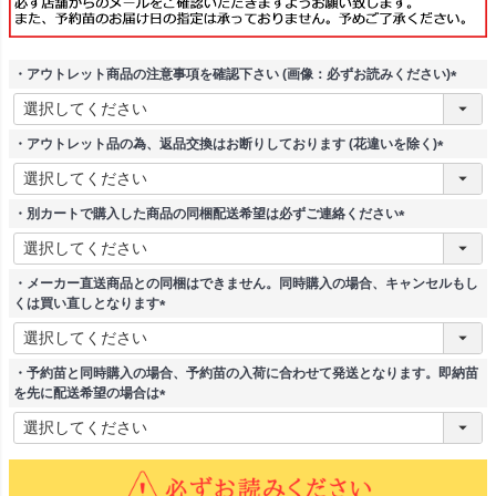
・アウトレット商品の注意事項を確認下さい (画像：必ずお読みください)
(
必
須
・アウトレット品の為、返品交換はお断りしております (花違いを除く)
)
(
必
須
・別カートで購入した商品の同梱配送希望は必ずご連絡ください
)
(
必
須
・メーカー直送商品との同梱はできません。同時購入の場合、キャンセルもし
)
くは買い直しとなります
(
必
須
・予約苗と同時購入の場合、予約苗の入荷に合わせて発送となります。即納苗
)
を先に配送希望の場合は
(
必
須
)