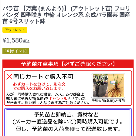
バラ苗 【万葉 (まんよう)】 (アウトレット苗) フロリ
バンダ 四季咲き 中輪 オレンジ系 京成バラ園芸 国産
苗 6号スリット鉢
アウトレット
¥
1,580
税込
16
[ポイント]