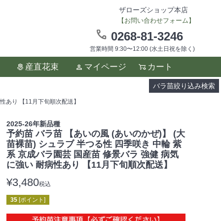
ザローズショップ本店
【お問い合わせフォーム】
0268-81-3246
営業時間 9:30〜12:00 (水土日祝を除く)
ます。
産直花束
マイページ
カート
い。
バラ苗絞り込み検索
耐病性あり 【11月下旬順次配送】
2025-26年新品種
予約苗 バラ苗 【あいの風 (あいのかぜ)】 (大
苗裸苗) シュラブ 半つる性 四季咲き 中輪 紫
系 京成バラ園芸 国産苗 修景バラ 強健 病気
に強い 耐病性あり 【11月下旬順次配送】
¥
3,480
税込
35
[ポイント]