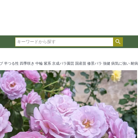
在庫ありのみ表示
複数の条件を選択して絞り込み検索が可能です。
選択した項目全てに該当する品種のみ検索結果に表示され
検索
タイプ、カラー、ブランドなどは1つずつ選択してくださ
ラブ 半つる性 四季咲き 中輪 紫系 京成バラ園芸 国産苗 修景バラ 強健 病気に強い 