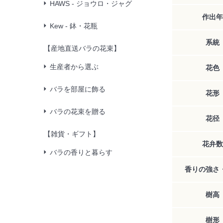
HAWS - ジョウロ・ジャグ
作出年
Kew - 鉢・花瓶
系統
【産地直送バラの花束】
生産者から選ぶ
花色
バラを部屋に飾る
花形
バラの花束を贈る
花径
【雑貨・ギフト】
花弁数
バラの香りと暮らす
香りの強さ
樹高
樹形