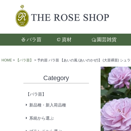
バラ苗
資材
園芸雑貨
検索
HOME
【バラ苗】
予約苗 バラ苗 【あいの風 (あいのかぜ)】 (大苗裸苗) シュ
Category
【バラ苗】
新品種・新入荷品種
系統から選ぶ