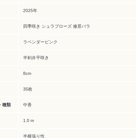
2025年
四季咲き シュラブローズ 修景バラ
ラベンダーピンク
半剣弁平咲き
8cm
35枚
・種類
中香
1.0 m
半横張り性