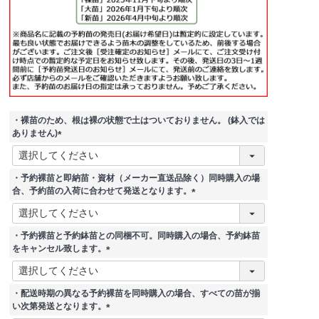
・裸苗のため、根は裸の状態で土はついておりません。 (鉢入では
ありません)
(
必
須
・予約裸苗と即納苗・資材（メーカー直送品除く）同時購入の場
)
合、予約苗の入荷に合わせて発送となります。
(
必
須
・予約裸苗と予約鉢苗との同梱不可。同時購入の場合、予約鉢苗
)
をキャンセル致します。
(
必
須
・配送時期の異なる予約裸苗を同時購入の場合、すべての苗が揃
)
い次第発送となります。