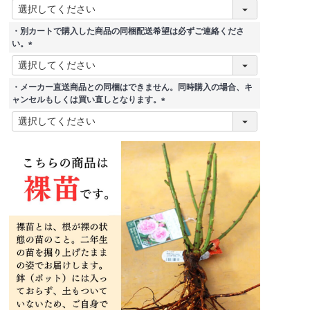
(
必
須
・別カートで購入した商品の同梱配送希望は必ずご連絡くださ
)
い。
(
必
須
・メーカー直送商品との同梱はできません。同時購入の場合、キ
)
ャンセルもしくは買い直しとなります。
(
必
須
)