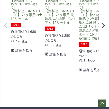
【夏の資材セール
【夏の資材セール
【夏の資材セール
15％OFF！ 8/31(月)ま
15％OFF！ 8/31(月)ま
15％OFF！ 8/31(月)ま
で】
で】
で】
【資材セール15％Ｏ
【資材セール15％Ｏ
【資材セール15％
ＦＦ】 バラ専用の土
ＦＦ】 バラ専用 完
ＦＦ】 比べる馬ふ
12リットル
熟馬ふん堆肥 プレミ
堆肥 [バラ専用 完熟
アム 12リットル
馬ふん堆肥 プレミ
SALE
ム 12リットル] [安
SALE
野馬ふん堆肥 スタ
通常価格
¥
1,680
ダード 15リットル]
通常価格
¥
1,280
のところ
各1袋 計2袋セット
のところ
¥
1,428
税込
SALE
¥
1,088
税込
詳細を見る
通常価格
¥
1,580
詳細を見る
のところ
¥
1,343
税込
詳細を見る