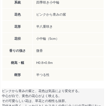
系統
四季咲き小中輪
花色
ピンクから青みの紫
花形
半八重咲き
花径
小中輪（5cm）
香りの強さ
微香
樹高・幅
H0.8×0.8m
樹形
半つる性
ピンクから青みの紫と、花色は気温により変化する。
中心が白で、黄色の花心がよく映える。
その可愛らしい花は、草花との相性も抜群。
花付きが良く、しっかりとしたステムの先に小ぶりの花が房になっ