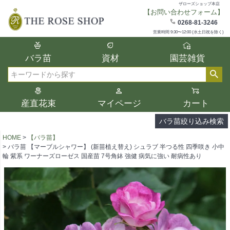
ザローズショップ本店
【お問い合わせフォーム】
在庫
0268-81-3246
在庫ありのみ表示
営業時間 9:30〜12:00 (水土日祝を除く)
複数の条件を選択して絞り込み検索が可能
バラ苗
資材
園芸雑貨
です。
選択した項目全てに該当する品種のみ検索
検索
結果に表示されます。
タイプ、カラー、ブランドなどは1つずつ選
産直花束
マイページ
カート
択してください。
バラ苗絞り込み検索
HOME
【バラ苗】
バラ苗 【マーブルシャワー】 (新苗植え替え) シュラブ 半つる性 四季咲き 小中
輪 紫系 ワーナーズローゼス 国産苗 7号角鉢 強健 病気に強い 耐病性あり