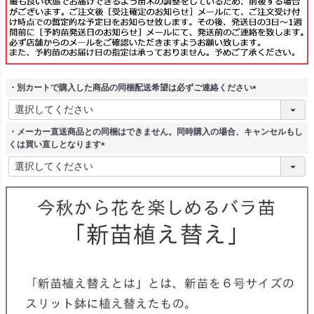
・別カートで購入した商品の同梱配送希望は必ずご連絡ください
(
必
須
・メーカー直送商品との同梱はできません。同時購入の場合、キャンセルもし
)
くは買い直しとなります
(
必
須
)