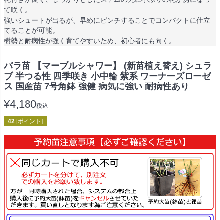
て咲く。
強いシュートが出るが、早めにピンチすることでコンパクトに仕立
てることが可能。
樹勢と耐病性が強く育てやすいため、初心者にも向く。
バラ苗 【マーブルシャワー】 (新苗植え替え) シュラ
ブ 半つる性 四季咲き 小中輪 紫系 ワーナーズローゼ
ス 国産苗 7号角鉢 強健 病気に強い 耐病性あり
¥
4,180
税込
42
[ポイント]