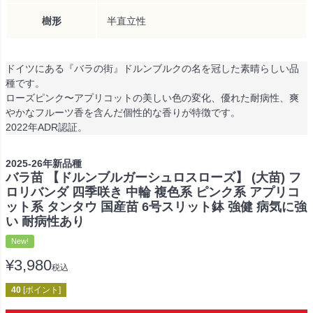
樹形
半直立性
ドイツにある『バラの街』ドルンブルクの名を冠した素晴らしい品
種です。
ローズピンク〜アプリコットの美しい色の変化、優れた耐病性、爽
やかなフルーツ香を含んだ個性的な香りが特徴です。
2022年ADR認証。
2025-26年新品種
バラ苗 【ドルンブルガーシュロスローズ】 (大苗) フ
ロリバンダ 四季咲き 中輪 複色系 ピンク系 アプリコ
ット系 タンタウ 国産苗 6号スリット鉢 強健 病気に強
い 耐病性あり
New!
¥
3,980
税込
40
[ポイント]