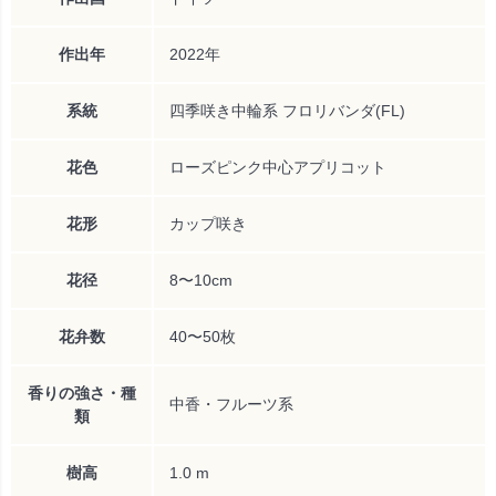
作出年
2022年
系統
四季咲き中輪系 フロリバンダ(FL)
花色
ローズピンク中心アプリコット
花形
カップ咲き
花径
8〜10cm
花弁数
40〜50枚
香りの強さ・種
中香・フルーツ系
類
樹高
1.0 m