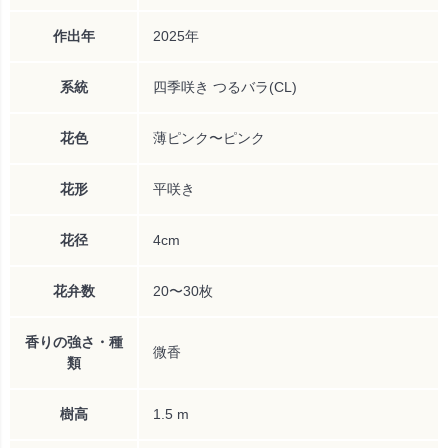
作出年
2025年
系統
四季咲き つるバラ(CL)
花色
薄ピンク〜ピンク
花形
平咲き
花径
4cm
花弁数
20〜30枚
香りの強さ・種
微香
類
樹高
1.5 m