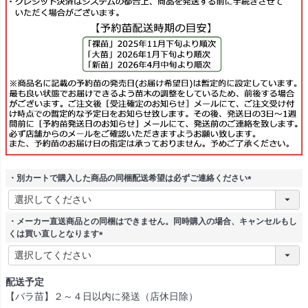
・別カートで購入した商品の同梱配送希望は必ずご連絡ください
(
必
須
・メーカー直送商品との同梱はできません。同時購入の場合、キャンセルもし
)
くは買い直しとなります
(
必
須
配送予定
)
【バラ苗】２～４日以内に発送（店休日除）