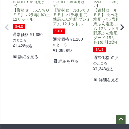
15％OFF！ 8/31(月)ま
15％OFF！ 8/31(月)ま
15％OFF！ 8/31(月)ま
で】
で】
で】
【資材セール15％Ｏ
【資材セール15％Ｏ
【資材セール15％
ＦＦ】 バラ専用の土
ＦＦ】 バラ専用 完
ＦＦ】 比べる馬ふ
12リットル
熟馬ふん堆肥 プレミ
堆肥 [バラ専用 完熟
アム 12リットル
馬ふん堆肥 プレミ
SALE
ム 12リットル] [安
SALE
野馬ふん堆肥 スタ
通常価格
¥
1,680
ダード 15リットル]
通常価格
¥
1,280
のところ
各1袋 計2袋セット
のところ
¥
1,428
税込
SALE
¥
1,088
税込
詳細を見る
通常価格
¥
1,580
詳細を見る
のところ
¥
1,343
税込
詳細を見る
ペー