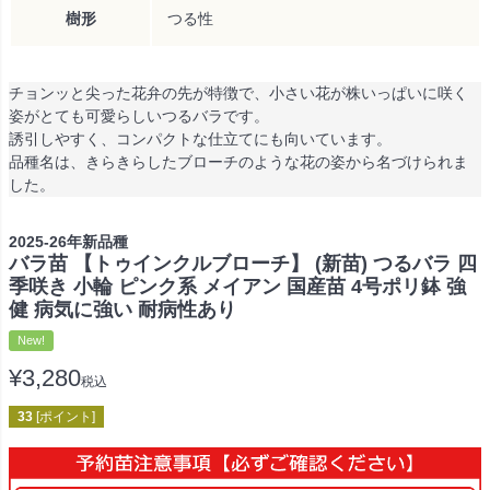
樹形
つる性
チョンッと尖った花弁の先が特徴で、小さい花が株いっぱいに咲く
姿がとても可愛らしいつるバラです。
誘引しやすく、コンパクトな仕立てにも向いています。
品種名は、きらきらしたブローチのような花の姿から名づけられま
した。
2025-26年新品種
バラ苗 【トゥインクルブローチ】 (新苗) つるバラ 四
季咲き 小輪 ピンク系 メイアン 国産苗 4号ポリ鉢 強
健 病気に強い 耐病性あり
New!
¥
3,280
税込
33
[ポイント]