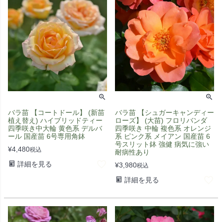
バラ苗 【コートドール】 (新苗
バラ苗 【シュガーキャンディー
植え替え) ハイブリッドティー
ローズ】 (大苗) フロリバンダ
四季咲き中大輪 黄色系 デルバ
四季咲き 中輪 複色系 オレンジ
ール 国産苗 6号専用角鉢
系 ピンク系 メイアン 国産苗 6
号スリット鉢 強健 病気に強い
¥
4,480
税込
耐病性あり
詳細を見る
¥
3,980
税込
詳細を見る