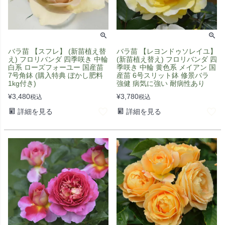
バラ苗 【スフレ】 (新苗植え替
バラ苗 【レヨンドゥソレイユ】
え) フロリバンダ 四季咲き 中輪
(新苗植え替え) フロリバンダ 四
白系 ローズフォーユー 国産苗
季咲き 中輪 黄色系 メイアン 国
7号角鉢 (購入特典 ぼかし肥料
産苗 6号スリット鉢 修景バラ
1kg付き)
強健 病気に強い 耐病性あり
¥
3,480
¥
3,780
税込
税込
詳細を見る
詳細を見る