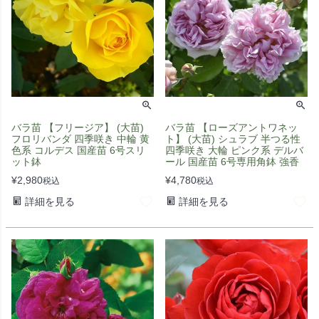
バラ苗 【フリージア】 (大苗)
バラ苗 【ローズアントワネッ
フロリバンダ 四季咲き 中輪 黄
ト】 (大苗) シュラブ 半つる性
色系 コルデス 国産苗 6号スリ
四季咲き 大輪 ピンク系 デルバ
ット鉢
ール 国産苗 6号専用角鉢 強香
¥
2,980
¥
4,780
税込
税込
詳細を見る
詳細を見る