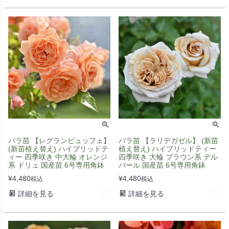
バラ苗 【レグランビュッフェ】
バラ苗 【ラリデガゼル】 (新苗
(新苗植え替え) ハイブリッドテ
植え替え) ハイブリッドティー
ィー 四季咲き 中大輪 オレンジ
四季咲き 大輪 ブラウン系 デル
系 ドリュ 国産苗 6号専用角鉢
バール 国産苗 6号専用角鉢
¥
4,480
¥
4,480
税込
税込
詳細を見る
詳細を見る