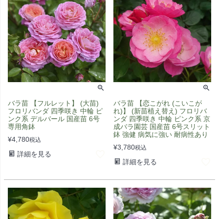
バラ苗 【フルレット】 (大苗)
バラ苗 【恋こがれ (こいこが
フロリバンダ 四季咲き 中輪 ピ
れ)】 (新苗植え替え) フロリバ
ンク系 デルバール 国産苗 6号
ンダ 四季咲き 中輪 ピンク系 京
専用角鉢
成バラ園芸 国産苗 6号スリット
鉢 強健 病気に強い 耐病性あり
¥
4,780
税込
¥
3,780
税込
詳細を見る
詳細を見る