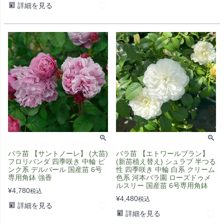
詳細を見る
バラ苗 【サントノーレ】 (大苗)
バラ苗 【エトワールブラン】
フロリバンダ 四季咲き 中輪 ピ
(新苗植え替え) シュラブ 半つる
ンク系 デルバール 国産苗 6号
性 四季咲き 中輪 白系 クリーム
専用角鉢 強香
色系 河本バラ園 ローズドゥメ
ルスリー 国産苗 6号専用角鉢
¥
4,780
税込
¥
4,480
税込
詳細を見る
詳細を見る