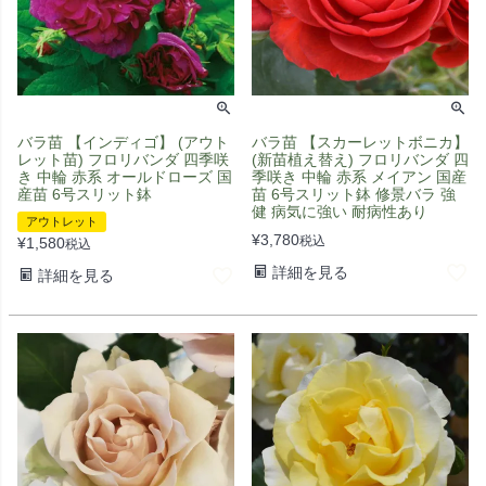
バラ苗 【インディゴ】 (アウト
バラ苗 【スカーレットボニカ】
レット苗) フロリバンダ 四季咲
(新苗植え替え) フロリバンダ 四
き 中輪 赤系 オールドローズ 国
季咲き 中輪 赤系 メイアン 国産
産苗 6号スリット鉢
苗 6号スリット鉢 修景バラ 強
健 病気に強い 耐病性あり
アウトレット
¥
3,780
税込
¥
1,580
税込
詳細を見る
詳細を見る