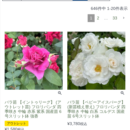
646
件中
1
-
20
件表示
1
2
…
33
バラ苗 【イントゥリーグ】 (ア
バラ苗 【ベビーアイスバーグ】
ウトレット苗) フロリバンダ 四
(新苗植え替え) フロリバンダ 四
季咲き 中輪 赤系 紫系 国産苗 6
季咲き 中輪 白系 コルデス 国産
号スリット鉢 強香
苗 6号スリット鉢
¥
3,780
アウトレット
税込
¥
1,580
税込