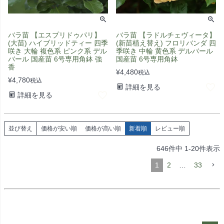
バラ苗 【エスプリドゥパリ】
バラ苗 【ラドルチェヴィータ】
(大苗) ハイブリッドティー 四季
(新苗植え替え) フロリバンダ 四
咲き 大輪 複色系 ピンク系 デル
季咲き 中輪 黄色系 デルバール
バール 国産苗 6号専用角鉢 強
国産苗 6号専用角鉢
香
¥
4,480
税込
¥
4,780
税込
詳細を見る
詳細を見る
並び替え
価格が安い順
価格が高い順
新着順
レビュー順
646
件中
1
-
20
件表示
1
2
…
33