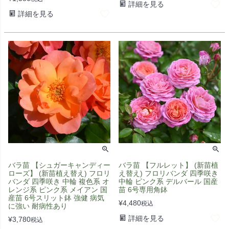
詳細を見る
詳細を見る
バラ苗 【シュガーキャンディー
バラ苗 【フルレット】 (新苗植
ローズ】 (新苗植え替え) フロリ
え替え) フロリバンダ 四季咲き
バンダ 四季咲き 中輪 複色系 オ
中輪 ピンク系 デルバール 国産
レンジ系 ピンク系 メイアン 国
苗 6号専用角鉢
産苗 6号スリット鉢 強健 病気
¥
4,480
税込
に強い 耐病性あり
詳細を見る
¥
3,780
税込