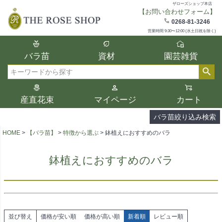
ザローズショップ本店
【お問い合わせフォーム】
在庫
0268-81-3246
在庫ありのみ表示
営業時間 9:30〜12:00 (水土日祝を除く)
複数の条件を選択して絞り込み検索が可能
バラ苗
資材
園芸雑貨
です。
選択した項目全てに該当する品種のみ検索
検索
結果に表示されます。
タイプ、カラー、ブランドなどは1つずつ選
産直花束
マイページ
カート
択してください。
バラ苗絞り込み検索
HOME
【バラ苗】
特徴から選ぶ
鉢植えにおすすめのバラ
鉢植えにおすすめのバラ
並び替え
価格が安い順
価格が高い順
新着順
レビュー順