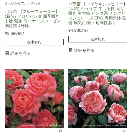
さわやかなブルーの花色
バラ苗 【ロイヤルジュビリー】
(大苗) シュラブ 半つる性 返り
バラ苗 【ブルーフォーユー】
咲き 中大輪 ピンク系 イングリ
(新苗) フロリバンダ 四季咲き
ッシュローズ ER6L専用角鉢 強
中輪 紫系 ワーナーズローゼス
健 病気に強い 耐病性あり
国産苗 4号鉢
¥
4,980
税込
¥
3,680
税込
在庫切れ
在庫切れ
詳細を見る
詳細を見る