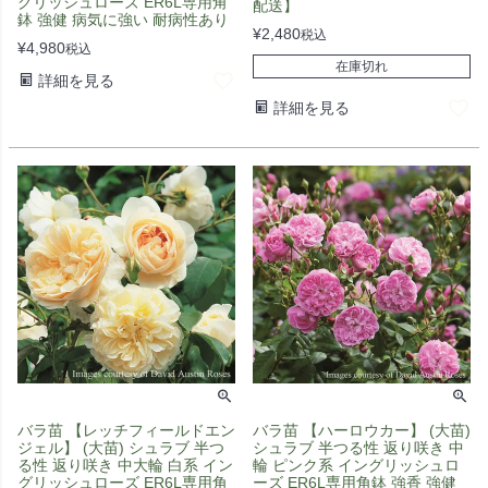
グリッシュローズ ER6L専用角
配送】
鉢 強健 病気に強い 耐病性あり
¥
2,480
税込
¥
4,980
税込
在庫切れ
詳細を見る
詳細を見る
バラ苗 【レッチフィールドエン
バラ苗 【ハーロウカー】 (大苗)
ジェル】 (大苗) シュラブ 半つ
シュラブ 半つる性 返り咲き 中
る性 返り咲き 中大輪 白系 イン
輪 ピンク系 イングリッシュロ
グリッシュローズ ER6L専用角
ーズ ER6L専用角鉢 強香 強健