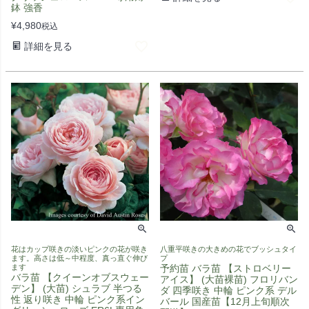
鉢 強香
¥
4,980
税込
詳細を見る
花はカップ咲きの淡いピンクの花が咲き
八重平咲きの大きめの花でブッシュタイ
ます。高さは低～中程度、真っ直ぐ伸び
プ
ます
予約苗 バラ苗 【ストロベリー
バラ苗 【クイーンオブスウェー
アイス】 (大苗裸苗) フロリバン
デン】 (大苗) シュラブ 半つる
ダ 四季咲き 中輪 ピンク系 デル
性 返り咲き 中輪 ピンク系イン
バール 国産苗【12月上旬順次