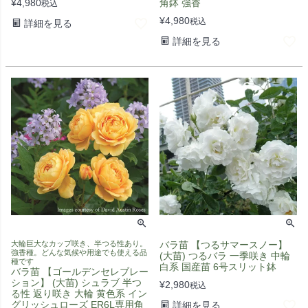
¥
4,980
角鉢 強香
税込
¥
4,980
税込
詳細を見る
詳細を見る
大輪巨大なカップ咲き、半つる性あり。
バラ苗 【つるサマースノー】
強香種。どんな気候や用途でも使える品
(大苗) つるバラ 一季咲き 中輪
種です
白系 国産苗 6号スリット鉢
バラ苗 【ゴールデンセレブレー
ション】 (大苗) シュラブ 半つ
¥
2,980
税込
る性 返り咲き 大輪 黄色系 イン
グリッシュローズ ER6L専用角
詳細を見る