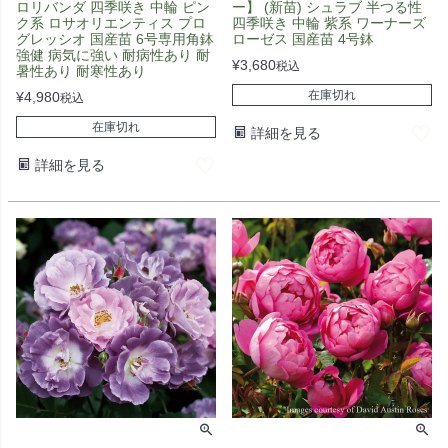
ロリバンダ 四季咲き 中輪 ピン
ー】 (新苗) シュラブ 半つる性
ク系 ロサオリエンティス プロ
四季咲き 中輪 紫系 ワーナーズ
グレッシオ 国産苗 6号専用角鉢
ローゼス 国産苗 4号鉢
強健 病気に強い 耐病性あり 耐
¥
3,680
税込
暑性あり 耐寒性あり
在庫切れ
¥
4,980
税込
在庫切れ
詳細を見る
詳細を見る