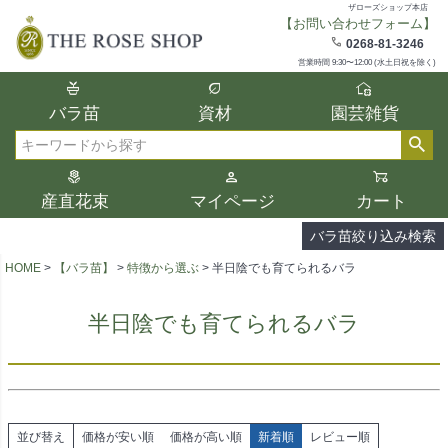
ザローズショップ本店
【お問い合わせフォーム】
在庫
0268-81-3246
在庫ありのみ表示
営業時間 9:30〜12:00 (水土日祝を除く)
複数の条件を選択して絞り込み検索が可能
バラ苗
資材
園芸雑貨
です。
選択した項目全てに該当する品種のみ検索
検索
結果に表示されます。
タイプ、カラー、ブランドなどは1つずつ選
産直花束
マイページ
カート
択してください。
バラ苗絞り込み検索
HOME
【バラ苗】
特徴から選ぶ
半日陰でも育てられるバラ
半日陰でも育てられるバラ
並び替え
価格が安い順
価格が高い順
新着順
レビュー順