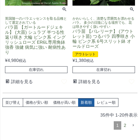
英国随一のバラエッセンスを取る品種と
かわいらしく、清楚な雰囲気を漂わせる
して選定されている
バラ。 多少の日陰になる場所でも、花
バラ苗 【ガートルードジェキ
は咲きやすく扱いやすい
バラ苗 【バレリーナ】 (アウト
ル】 (大苗) シュラブ 半つる性
レット苗) つるバラ 四季咲き 小
返り咲き 大輪 ピンク系 イング
輪 ピンク系 6号スリット鉢 オ
リッシュローズ ER6L専用角鉢
ールドローズ
強香 強健 病気に強い 耐病性あ
り
アウトレット
¥
4,980
¥
1,380
税込
税込
在庫切れ
在庫切れ
詳細を見る
詳細を見る
並び替え
価格が安い順
価格が高い順
新着順
レビュー順
35
件中
1
-
20
件表示
1
2