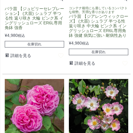
バラ苗 【ジュビリーセレブレー
コンテナ栽培にも適しているコンパクト
な樹勢。芳潤な香りがあります
ション】 (大苗) シュラブ 半つ
バラ苗 【ジアレンウィックロー
る性 返り咲き 大輪 ピンク系 イ
ズ】 (大苗) シュラブ 半つる性
ングリッシュローズ ER6L専用
返り咲き 中大輪 ピンク系 イン
角鉢 強香
グリッシュローズ ER6L専用角
¥
4,980
鉢 強健 病気に強い 耐病性あり
税込
¥
4,980
税込
在庫切れ
在庫切れ
詳細を見る
詳細を見る