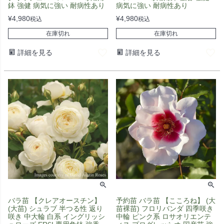
鉢 強健 病気に強い 耐病性あり
病気に強い 耐病性あり
¥
4,980
¥
4,980
税込
税込
在庫切れ
在庫切れ
詳細を見る
詳細を見る
バラ苗 【クレアオースチン】
予約苗 バラ苗 【こころね】 (大
(大苗) シュラブ 半つる性 返り
苗裸苗) フロリバンダ 四季咲き
咲き 中大輪 白系 イングリッシ
中輪 ピンク系 ロサオリエンテ