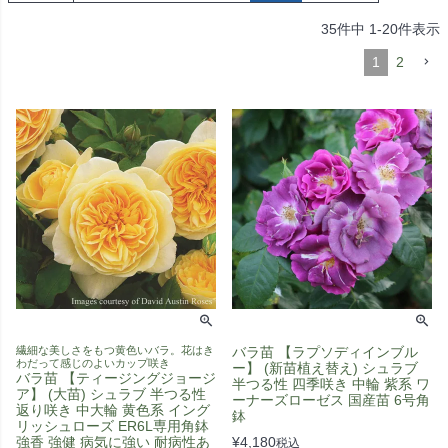
35
件中
1
-
20
件表示
1
2
繊細な美しさをもつ黄色いバラ。花はき
バラ苗 【ラプソディインブル
わだって感じのよいカップ咲き
ー】 (新苗植え替え) シュラブ
バラ苗 【ティージングジョージ
半つる性 四季咲き 中輪 紫系 ワ
ア】 (大苗) シュラブ 半つる性
ーナーズローゼス 国産苗 6号角
返り咲き 中大輪 黄色系 イング
鉢
リッシュローズ ER6L専用角鉢
強香 強健 病気に強い 耐病性あ
¥
4,180
税込