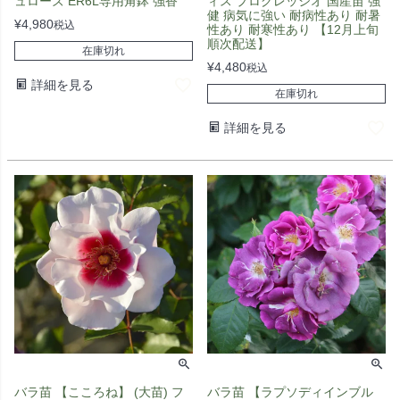
ュローズ ER6L専用角鉢 強香
ィス プログレッシオ 国産苗 強
健 病気に強い 耐病性あり 耐暑
¥
4,980
税込
性あり 耐寒性あり 【12月上旬
順次配送】
在庫切れ
¥
4,480
税込
詳細を見る
在庫切れ
詳細を見る
バラ苗 【こころね】 (大苗) フ
バラ苗 【ラプソディインブル