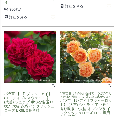
り
詳細を見る
¥
4,980
税込
詳細を見る
バラ苗 【L.D.ブレスウェイト
非常に花付きの良い品種で、つぶのそろ
った花が素晴らしい葉の上に広がります
(エルディブレスウェイト)】
バラ苗 【レディオブシャーロッ
(大苗) シュラブ 半つる性 返り
ト】 (大苗) シュラブ 半つる性
咲き 大輪 赤系 イングリッシュ
返り咲き 中大輪 オレンジ系 イ
ローズ ER6L専用角鉢
ングリッシュローズ ER6L専用