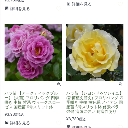
税込
詳細を見る
詳細を見る
バラ苗 【アークティックブル
バラ苗 【レヨンドゥソレイユ】
ー】 (大苗) フロリバンダ 四季
(新苗植え替え) フロリバンダ 四
咲き 中輪 紫系 ウィークスロー
季咲き 中輪 黄色系 メイアン 国
ゼス 国産苗 6号スリット鉢
産苗 6号スリット鉢 修景バラ
強健 病気に強い 耐病性あり
¥
3,980
税込
¥
3,780
税込
詳細を見る
詳細を見る