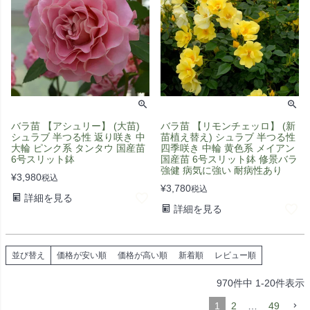
バラ苗 【アシュリー】 (大苗)
バラ苗 【リモンチェッロ】 (新
シュラブ 半つる性 返り咲き 中
苗植え替え) シュラブ 半つる性
大輪 ピンク系 タンタウ 国産苗
四季咲き 中輪 黄色系 メイアン
6号スリット鉢
国産苗 6号スリット鉢 修景バラ
強健 病気に強い 耐病性あり
¥
3,980
税込
¥
3,780
税込
詳細を見る
詳細を見る
並び替え
価格が安い順
価格が高い順
新着順
レビュー順
970
件中
1
-
20
件表示
1
2
…
49