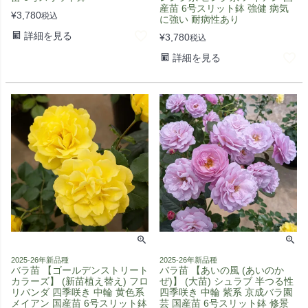
産苗 6号スリット鉢 強健 病気
¥
3,780
税込
に強い 耐病性あり
詳細を見る
¥
3,780
税込
詳細を見る
2025-26年新品種
2025-26年新品種
バラ苗 【ゴールデンストリート
バラ苗 【あいの風 (あいのか
カラーズ】 (新苗植え替え) フロ
ぜ)】 (大苗) シュラブ 半つる性
リバンダ 四季咲き 中輪 黄色系
四季咲き 中輪 紫系 京成バラ園
メイアン 国産苗 6号スリット鉢
芸 国産苗 6号スリット鉢 修景