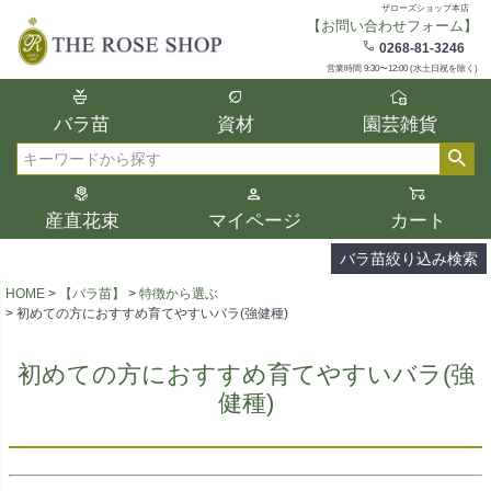
ザローズショップ本店
【お問い合わせフォーム】
在庫
0268-81-3246
在庫ありのみ表示
営業時間 9:30〜12:00 (水土日祝を除く)
複数の条件を選択して絞り込み検索が可能
バラ苗
資材
園芸雑貨
です。
選択した項目全てに該当する品種のみ検索
検索
結果に表示されます。
タイプ、カラー、ブランドなどは1つずつ選
産直花束
マイページ
カート
択してください。
バラ苗絞り込み検索
HOME
【バラ苗】
特徴から選ぶ
初めての方におすすめ育てやすいバラ(強健種)
初めての方におすすめ育てやすいバラ(強
健種)