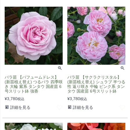
バラ苗 【パフュームドレス】
バラ苗 【サクラクリスタル】
(新苗植え替え) つるバラ 四季咲
(新苗植え替え) シュラブ 半つる
き 大輪 紫系 タンタウ 国産苗 6
性 返り咲き 中輪 ピンク系 タン
号スリット鉢 強香
タウ 国産苗 6号スリット鉢
¥
3,780
¥
3,780
税込
税込
詳細を見る
詳細を見る