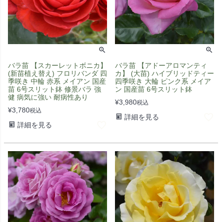
バラ苗 【スカーレットボニカ】
バラ苗 【アドーアロマンティ
(新苗植え替え) フロリバンダ 四
カ】 (大苗) ハイブリッドティー
季咲き 中輪 赤系 メイアン 国産
四季咲き 大輪 ピンク系 メイア
苗 6号スリット鉢 修景バラ 強
ン 国産苗 6号スリット鉢
健 病気に強い 耐病性あり
¥
3,980
税込
¥
3,780
税込
詳細を見る
詳細を見る