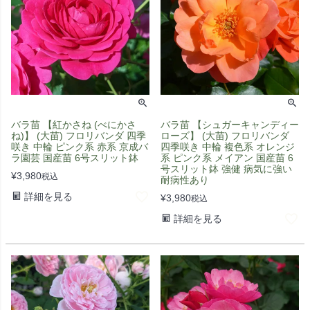
バラ苗 【紅かさね (べにかさ
バラ苗 【シュガーキャンディー
ね)】 (大苗) フロリバンダ 四季
ローズ】 (大苗) フロリバンダ
咲き 中輪 ピンク系 赤系 京成バ
四季咲き 中輪 複色系 オレンジ
ラ園芸 国産苗 6号スリット鉢
系 ピンク系 メイアン 国産苗 6
号スリット鉢 強健 病気に強い
¥
3,980
税込
耐病性あり
詳細を見る
¥
3,980
税込
詳細を見る