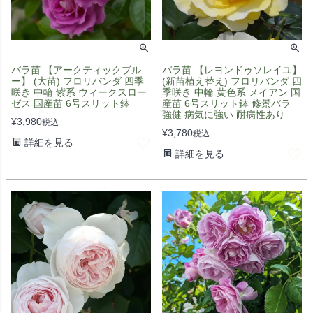
バラ苗 【アークティックブル
バラ苗 【レヨンドゥソレイユ】
ー】 (大苗) フロリバンダ 四季
(新苗植え替え) フロリバンダ 四
咲き 中輪 紫系 ウィークスロー
季咲き 中輪 黄色系 メイアン 国
ゼス 国産苗 6号スリット鉢
産苗 6号スリット鉢 修景バラ
強健 病気に強い 耐病性あり
¥
3,980
税込
¥
3,780
税込
詳細を見る
詳細を見る