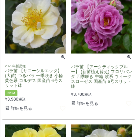
2025年新品種
バラ苗 【アークティックブル
バラ苗 【サニーシルエッタ】
ー】 (新苗植え替え) フロリバン
(大苗) つるバラ 一季咲き 小輪
ダ 四季咲き 中輪 紫系 ウィーク
黄色系 コルデス 国産苗 6号ス
スローゼス 国産苗 6号スリット
リット鉢
鉢
New!
¥
3,780
税込
¥
3,980
税込
詳細を見る
詳細を見る