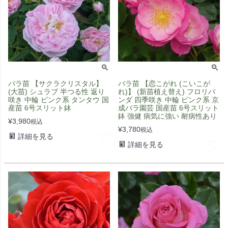
バラ苗 【サクラクリスタル】
バラ苗 【恋こがれ (こいこが
(大苗) シュラブ 半つる性 返り
れ)】 (新苗植え替え) フロリバ
咲き 中輪 ピンク系 タンタウ 国
ンダ 四季咲き 中輪 ピンク系 京
産苗 6号スリット鉢
成バラ園芸 国産苗 6号スリット
鉢 強健 病気に強い 耐病性あり
¥
3,980
税込
¥
3,780
税込
詳細を見る
詳細を見る