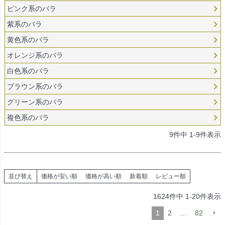
ピンク系のバラ
紫系のバラ
黄色系のバラ
オレンジ系のバラ
白色系のバラ
ブラウン系のバラ
グリーン系のバラ
複色系のバラ
9
件中
1
-
9
件表示
並び替え
価格が安い順
価格が高い順
新着順
レビュー順
1624
件中
1
-
20
件表示
1
2
…
82