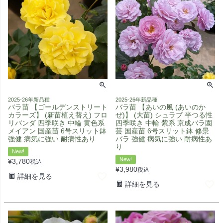
2025-26年新品種
2025-26年新品種
バラ苗 【ゴールデンストリート
バラ苗 【あいの風 (あいのか
カラーズ】 (新苗植え替え) フロ
ぜ)】 (大苗) シュラブ 半つる性
リバンダ 四季咲き 中輪 黄色系
四季咲き 中輪 紫系 京成バラ園
メイアン 国産苗 6号スリット鉢
芸 国産苗 6号スリット鉢 修景
強健 病気に強い 耐病性あり
バラ 強健 病気に強い 耐病性あ
り
New!
New!
¥
3,780
税込
¥
3,980
税込
詳細を見る
詳細を見る