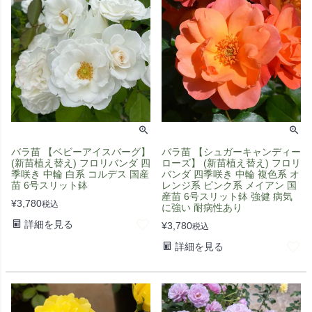
バラ苗 【ベビーアイスバーグ】
バラ苗 【シュガーキャンディー
(新苗植え替え) フロリバンダ 四
ローズ】 (新苗植え替え) フロリ
季咲き 中輪 白系 コルデス 国産
バンダ 四季咲き 中輪 複色系 オ
苗 6号スリット鉢
レンジ系 ピンク系 メイアン 国
産苗 6号スリット鉢 強健 病気
¥
3,780
税込
に強い 耐病性あり
詳細を見る
¥
3,780
税込
詳細を見る