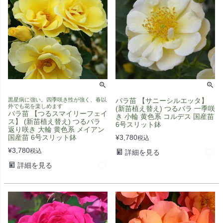
黒星病に強い。四季咲き性が強く、春以
バラ苗 【サニーシルエッタ】
外でも花を楽しめます
(新苗植え替え) つるバラ 一季咲
バラ苗 【つるスマイリーフェイ
き 小輪 黄色系 コルデス 国産苗
ス】 (新苗植え替え) つるバラ
6号スリット鉢
返り咲き 大輪 黄色系 メイアン
国産苗 6号スリット鉢
¥
3,780
税込
¥
3,780
税込
詳細を見る
詳細を見る