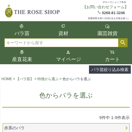
ザローズショップ本店
【お問い合わせフォーム】
在庫
0268-81-3246
在庫ありのみ表示
営業時間 9:30〜12:00 (水土日祝を除く)
複数の条件を選択して絞り込み検索が可能
バラ苗
資材
園芸雑貨
です。
選択した項目全てに該当する品種のみ検索
検索
結果に表示されます。
タイプ、カラー、ブランドなどは1つずつ選
産直花束
マイページ
カート
択してください。
バラ苗絞り込み検索
HOME
【バラ苗】
特徴から選ぶ
色からバラを選ぶ
色からバラを選ぶ
9
件中
1
-
9
件表示
赤系のバラ