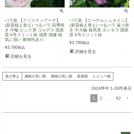
バラ苗 【クリスティアーナ】
バラ苗 【エーデルシュタイン】
(新苗植え替え) つるバラ 四季咲
(新苗植え替え) つるバラ 返り咲
き 中輪 ピンク系 コルデス 国産
き 中大輪 複色系 タンタウ 国産
苗 6号スリット鉢 強香 強健 病
苗 6号スリット鉢
気に強い 耐病性あり
¥
3,780
税込
¥
3,780
税込
詳細を見る
詳細を見る
並び替え
価格が安い順
価格が高い順
新着順
レビュー順
1624
件中
1
-
20
件表示
1
2
…
82