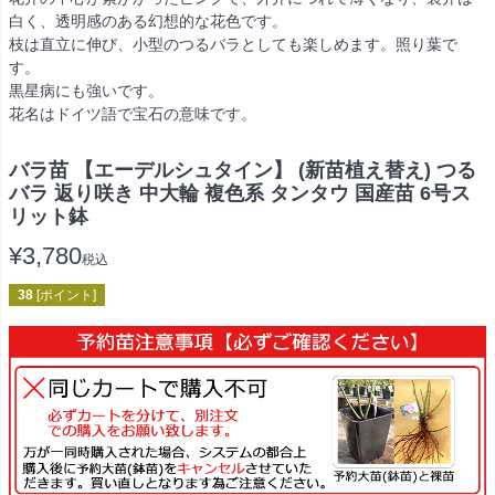
白く、透明感のある幻想的な花色です。
枝は直立に伸び、小型のつるバラとしても楽しめます。照り葉で
す。
黒星病にも強いです。
花名はドイツ語で宝石の意味です。
バラ苗 【エーデルシュタイン】 (新苗植え替え) つる
バラ 返り咲き 中大輪 複色系 タンタウ 国産苗 6号ス
リット鉢
¥
3,780
税込
38
[ポイント]