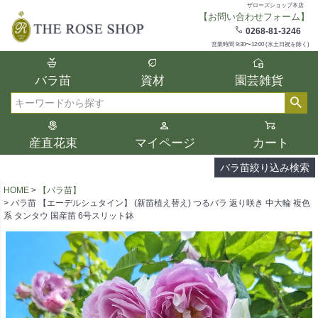
ザローズショップ本店
【お問い合わせフォーム】
在庫
0268-81-3246
在庫ありのみ表示
営業時間 9:30〜12:00 (水土日祝を除く)
複数の条件を選択して絞り込み検索が可能
バラ苗
資材
園芸雑貨
です。
選択した項目全てに該当する品種のみ検索
検索
結果に表示されます。
タイプ、カラー、ブランドなどは1つずつ選
産直花束
マイページ
カート
択してください。
バラ苗絞り込み検索
HOME
【バラ苗】
バラ苗 【エーデルシュタイン】 (新苗植え替え) つるバラ 返り咲き 中大輪 複色
系 タンタウ 国産苗 6号スリット鉢