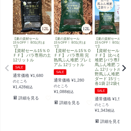
【夏の資材セール
【夏の資材セール
【夏の資材セール
15％OFF！ 8/31(月)ま
15％OFF！ 8/31(月)ま
15％OFF！ 8/31(月)ま
で】
で】
で】
【資材セール15％Ｏ
【資材セール15％Ｏ
【資材セール15％
ＦＦ】 バラ専用の土
ＦＦ】 バラ専用 完
ＦＦ】 比べる馬ふ
12リットル
熟馬ふん堆肥 プレミ
堆肥 [バラ専用 完熟
アム 12リットル
馬ふん堆肥 プレミ
SALE
ム 12リットル] [安
SALE
野馬ふん堆肥 スタ
通常価格
¥
1,680
ダード 15リットル]
通常価格
¥
1,280
のところ
各1袋 計2袋セット
のところ
¥
1,428
税込
SALE
¥
1,088
税込
詳細を見る
通常価格
¥
1,580
詳細を見る
のところ
¥
1,343
税込
詳細を見る