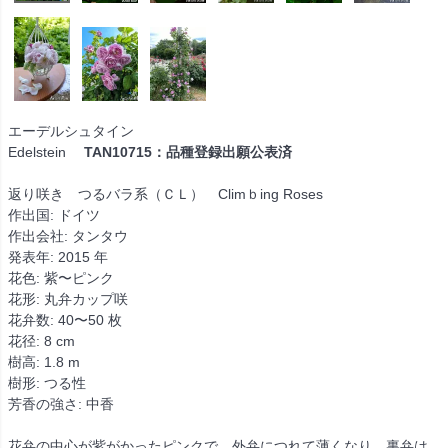
エーデルシュタイン
Edelstein
TAN10715：品種登録出願公表済
返り咲き つるバラ系（ＣＬ） Climｂing Roses
作出国: ドイツ
作出会社: タンタウ
発表年: 2015 年
花色: 紫〜ピンク
花形: 丸弁カップ咲
花弁数: 40〜50 枚
花径: 8 cm
樹高: 1.8 m
樹形: つる性
芳香の強さ: 中香
花弁の中心が紫がかったピンクで、外弁につれて薄くなり、裏弁は