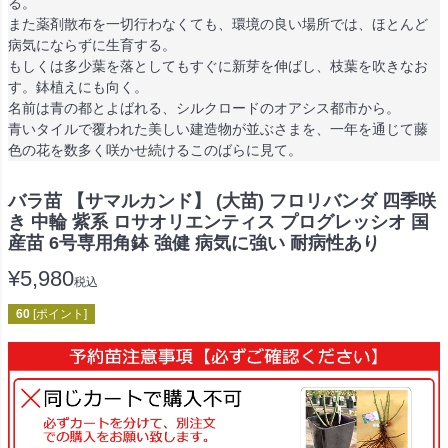
る。
また薬剤散布を一切行わなくても、環境の良い場所では、ほとんど
病気にならずに生育する。
もしくは多少葉を落としてもすぐに新芽を伸ばし、枝葉を吹きなお
す。鉢植えにも向く。
名前は青の都とよばれる、シルクロードのオアシス都市から。
青いタイルで覆われた美しい建造物が並ぶさまを、一年を通じて藤
色の花を数多く咲かせ続けるこのばらに見て。
バラ苗 【サマルカンド】 (大苗) フロリバンダ 四季咲
き 中輪 紫系 ロサオリエンティス プログレッシオ 国
産苗 6号専用角鉢 強健 病気に強い 耐病性あり
¥
5,980
税込
60
[ポイント]