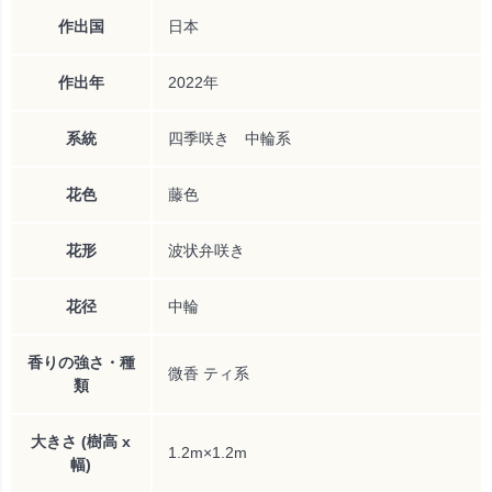
作出国
日本
作出年
2022年
系統
四季咲き 中輪系
花色
藤色
花形
波状弁咲き
花径
中輪
香りの強さ・種
微香 ティ系
類
大きさ (樹高 x
1.2m×1.2m
幅)