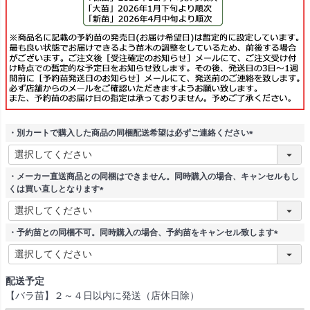
・別カートで購入した商品の同梱配送希望は必ずご連絡ください
(
必
須
・メーカー直送商品との同梱はできません。同時購入の場合、キャンセルもし
)
くは買い直しとなります
(
必
須
・予約苗との同梱不可。同時購入の場合、予約苗をキャンセル致します
)
(
必
須
配送予定
)
【バラ苗】２～４日以内に発送（店休日除）