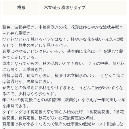
樹形
木立樹形 横張りタイプ
藤色、波状弁咲き、中輪房咲きの花。花形はゆるやかな波状弁咲き
～丸弁八重咲き。
ひと花ひと花で魅せるバラではなく、軽やかな花を株いっぱいに咲
かせて、群生の美として見せるバラ。
真夏はやや渋いピンク色がかるが、基本的に花色は一年を通じて藤
色で安定している。
成木となってからの、秋の花数がとても多い。 ティの中香。切り花
にも向く。四季咲き性。
樹勢は普通、耐病性が強い、横張り木立樹形のバラ。 うどんこ病に
は普通だが、黒星病に強い。
春先などの低温期に肥料をやりすぎると、うどんこ病が出やすくな
るので、肥料はやや少なめに。
年に5回の剪定後ごとの薬剤散布（殺菌剤）を行えば一年間美しい葉
を維持できる。
タイミングは冬剪定後の芽が膨らみ始めた時、1番花開花後、2番花
開花後、夏剪定後、秋花が咲いた花後剪定後の5回。
剪定後は株が小さくなるので散布の仕事量の低減やコスト削減にな