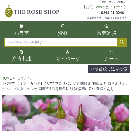
ザローズショップ本店
【お問い合わせフォーム】
在庫
0268-81-3246
在庫ありのみ表示
営業時間 9:30〜12:00 (水土日祝を除く)
複数の条件を選択して絞り込み検索が可能
バラ苗
資材
園芸雑貨
です。
選択した項目全てに該当する品種のみ検索
検索
結果に表示されます。
タイプ、カラー、ブランドなどは1つずつ選
産直花束
マイページ
カート
択してください。
バラ苗絞り込み検索
HOME
【バラ苗】
バラ苗 【サマルカンド】 (大苗) フロリバンダ 四季咲き 中輪 紫系 ロサオリエン
ティス プログレッシオ 国産苗 6号専用角鉢 強健 病気に強い 耐病性あり