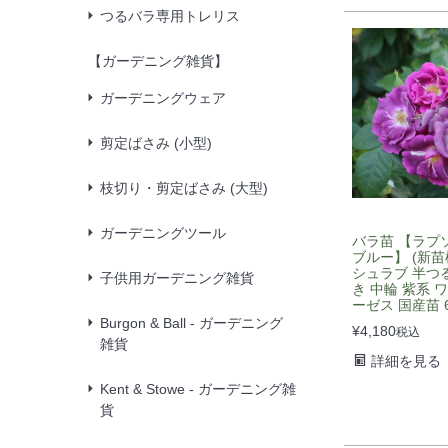
つるバラ専用トレリス
【ガーデニング雑貨】
ガーデニングウェア
剪定ばさみ (小型)
枝切り・剪定ばさみ (大型)
ガーデニングツール
バラ苗 【ラプ
ブルー】 (新苗
シュラブ 半つ
子供用ガーデニング雑貨
き 中輪 紫系 
ーゼス 国産苗 
Burgon & Ball - ガーデニング
¥
4,180
税込
雑貨
詳細を見る
Kent & Stowe - ガーデニング雑
貨