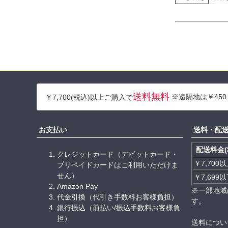
送料無料
※遠隔地は￥450
￥7,700(税込)以上ご購入で
お支払い
送料・配
配送料金(
クレジットカード（デビットカード・
￥7,700
プリペイドカードはご利用いただけま
せん）
￥7,699
Amazon Pay
※一部地域
代金引換（代引き手数料お客様負担）
す。
銀行振込（前払い/振込手数料お客様負
担）
送料につい