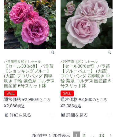
バラ苗売り尽くしセール
バラ苗売り尽くしセール
【セール30％off】 バラ苗
【セール30％off】 バラ苗
【ショッキングブルー】
【ブルーバユー】 (大苗)
(大苗) フロリバンダ 四季
フロリバンダ 四季咲き 中
咲き 中輪 紫色系 コルデス
輪 紫系 コルデス 国産苗 6
国産苗 6号スリット鉢
号スリット鉢
SALE
SALE
通常価格
¥
2,980
通常価格
¥
2,980
のところ
のところ
¥
2,086
¥
2,086
税込
税込
詳細を見る
詳細を見る
252
件中
1
-
20
件表示
1
2
…
13