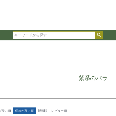
在庫ありのみ表示
複数の条件を選択して絞り込み検索が可能です。
選択した項目全てに該当する品種のみ検索結果に表示され
検索
タイプ、カラー、ブランドなどは1つずつ選択してくださ
紫系のバラ
が安い順
価格が高い順
新着順
レビュー順