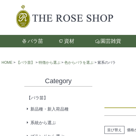
バラ苗
資材
園芸雑貨
検索
HOME
【バラ苗】
特徴から選ぶ
色からバラを選ぶ
紫系のバラ
Category
【バラ苗】
新品種・新入荷品種
系統から選ぶ
並び替え
価格