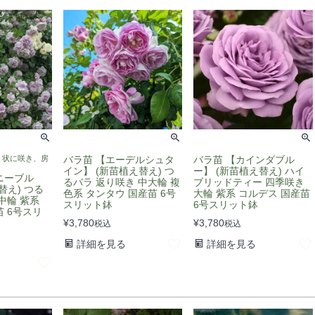
ト状に咲き、房
バラ苗 【エーデルシュタ
バラ苗 【カインダブル
イン】 (新苗植え替え) つ
ー】 (新苗植え替え) ハイ
ニーブル
るバラ 返り咲き 中大輪 複
ブリッドティー 四季咲き
替え) つる
色系 タンタウ 国産苗 6号
大輪 紫系 コルデス 国産苗
中輪 紫系
スリット鉢
6号スリット鉢
 6号スリ
¥
3,780
¥
3,780
税込
税込
詳細を見る
詳細を見る