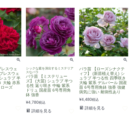
.ブレスウェ
シックな庭を演出するミステリア
バラ苗 【ローズシナクテ
スなバラ
ィブレスウェ
ィフ】 (新苗植え替え) シ
バラ苗 【ミステリュー
 シュラブ 半
ュラブ 半つる性 四季咲き
ズ】 (大苗) シュラブ 半つ
 大輪 赤系
大輪 紫系 デルバール 国産
る性 返り咲き 中輪 紫系
ュローズ
苗 6号専用角鉢 強香 強健
ドリュ 国産苗 6号専用角
病気に強い 耐病性あり
鉢 強香
¥
4,480
税込
¥
4,780
税込
詳細を見る
詳細を見る