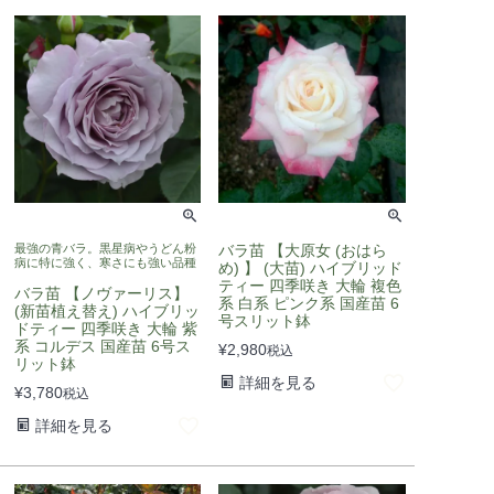
最強の青バラ。黒星病やうどん粉
バラ苗 【大原女 (おはら
病に特に強く、寒さにも強い品種
め) 】 (大苗) ハイブリッド
ティー 四季咲き 大輪 複色
バラ苗 【ノヴァーリス】
系 白系 ピンク系 国産苗 6
(新苗植え替え) ハイブリッ
号スリット鉢
ドティー 四季咲き 大輪 紫
系 コルデス 国産苗 6号ス
¥
2,980
税込
リット鉢
詳細を見る
¥
3,780
税込
詳細を見る