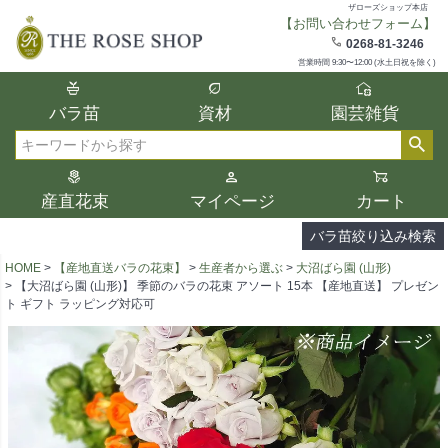
ザローズショップ本店
【お問い合わせフォーム】
在庫
0268-81-3246
在庫ありのみ表示
営業時間 9:30〜12:00 (水土日祝を除く)
複数の条件を選択して絞り込み検索が可能
バラ苗
資材
園芸雑貨
です。
選択した項目全てに該当する品種のみ検索
検索
結果に表示されます。
タイプ、カラー、ブランドなどは1つずつ選
産直花束
マイページ
カート
択してください。
バラ苗絞り込み検索
HOME
【産地直送バラの花束】
生産者から選ぶ
大沼ばら園 (山形)
【大沼ばら園 (山形)】 季節のバラの花束 アソート 15本 【産地直送】 プレゼン
ト ギフト ラッピング対応可