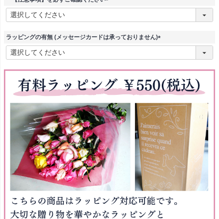
)
(
必
須
)
ラッピングの有無 (メッセージカードは承っておりません)
(
必
須
)