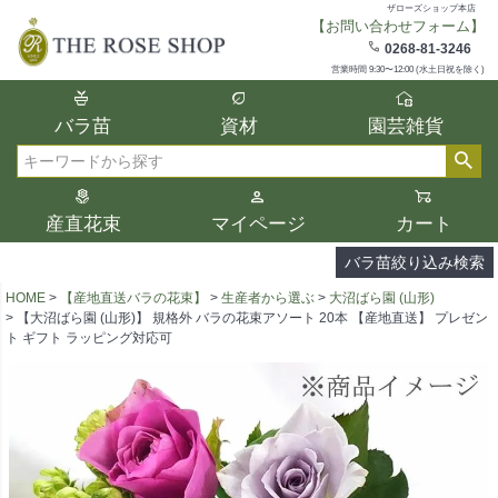
ザローズショップ本店
【お問い合わせフォーム】
在庫
0268-81-3246
在庫ありのみ表示
営業時間 9:30〜12:00 (水土日祝を除く)
複数の条件を選択して絞り込み検索が可能
バラ苗
資材
園芸雑貨
です。
選択した項目全てに該当する品種のみ検索
検索
結果に表示されます。
タイプ、カラー、ブランドなどは1つずつ選
産直花束
マイページ
カート
択してください。
バラ苗絞り込み検索
HOME
【産地直送バラの花束】
生産者から選ぶ
大沼ばら園 (山形)
【大沼ばら園 (山形)】 規格外 バラの花束アソート 20本 【産地直送】 プレゼン
ト ギフト ラッピング対応可