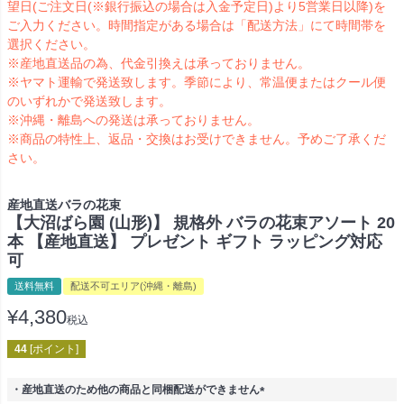
望日(ご注文日(※銀行振込の場合は入金予定日)より5営業日以降)を
ご入力ください。時間指定がある場合は「配送方法」にて時間帯を
選択ください。
※産地直送品の為、代金引換えは承っておりません。
※ヤマト運輸で発送致します。季節により、常温便またはクール便
のいずれかで発送致します。
※沖縄・離島への発送は承っておりません。
※商品の特性上、返品・交換はお受けできません。予めご了承くだ
さい。
産地直送バラの花束
【大沼ばら園 (山形)】 規格外 バラの花束アソート 20
本 【産地直送】 プレゼント ギフト ラッピング対応
可
送料無料
配送不可エリア(沖縄・離島)
¥
4,380
税込
44
[ポイント]
・産地直送のため他の商品と同梱配送ができません