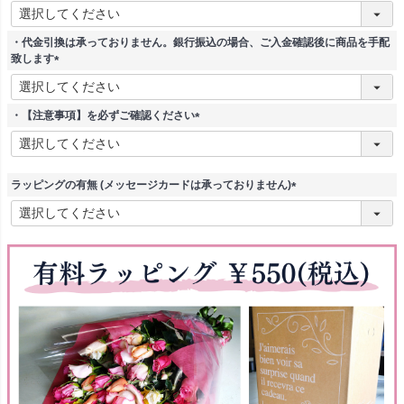
(
必
須
・代金引換は承っておりません。銀行振込の場合、ご入金確認後に商品を手配
)
致します
(
必
須
・【注意事項】を必ずご確認ください
)
(
必
須
)
ラッピングの有無 (メッセージカードは承っておりません)
(
必
須
)