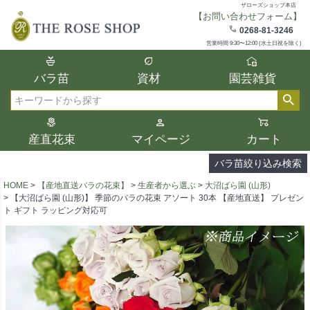
ザローズショップ本店
【お問い合わせフォーム】
在庫
0268-81-3246
在庫ありのみ表示
営業時間 9:30〜12:00 (水土日祝を除く)
複数の条件を選択して絞り込み検索が可能
バラ苗
資材
園芸雑貨
です。
選択した項目全てに該当する品種のみ検索
検索
結果に表示されます。
タイプ、カラー、ブランドなどは1つずつ選
産直花束
マイページ
カート
択してください。
バラ苗絞り込み検索
HOME
【産地直送バラの花束】
生産者から選ぶ
大沼ばら園 (山形)
【大沼ばら園 (山形)】 季節のバラの花束 アソート 30本 【産地直送】 プレゼン
ト ギフト ラッピング対応可