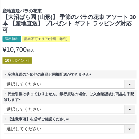
産地直送バラの花束
【大沼ばら園 (山形)】 季節のバラの花束 アソート 30
本 【産地直送】 プレゼント ギフト ラッピング対応
可
送料無料
配送不可エリア(沖縄・離島)
¥
10,700
税込
107
[ポイント]
・産地直送のため他の商品と同梱配送ができません
(
必
須
・代金引換は承っておりません。銀行振込の場合、ご入金確認後に商品を手配
)
致します
(
必
須
・【注意事項】を必ずご確認ください
)
(
必
須