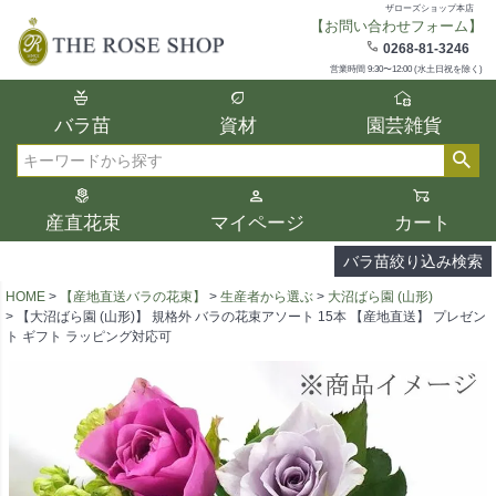
ザローズショップ本店
【お問い合わせフォーム】
在庫
0268-81-3246
在庫ありのみ表示
営業時間 9:30〜12:00 (水土日祝を除く)
複数の条件を選択して絞り込み検索が可能
バラ苗
資材
園芸雑貨
です。
選択した項目全てに該当する品種のみ検索
検索
結果に表示されます。
タイプ、カラー、ブランドなどは1つずつ選
産直花束
マイページ
カート
択してください。
バラ苗絞り込み検索
HOME
【産地直送バラの花束】
生産者から選ぶ
大沼ばら園 (山形)
【大沼ばら園 (山形)】 規格外 バラの花束アソート 15本 【産地直送】 プレゼン
ト ギフト ラッピング対応可