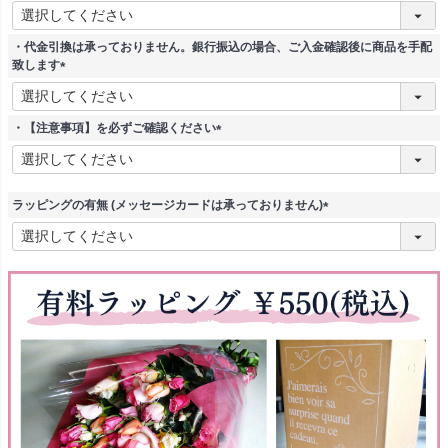
(
必
須
・代金引換は承っておりません。銀行振込の場合、ご入金確認後に商品を手配
)
致します
(
必
須
・【注意事項】を必ずご確認ください
)
(
必
須
)
ラッピングの有無 (メッセージカードは承っておりません)
(
必
須
)