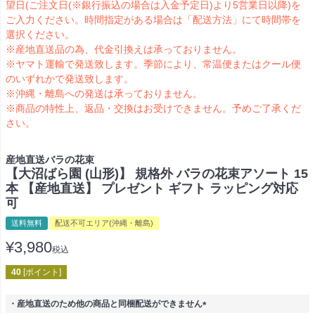
望日(ご注文日(※銀行振込の場合は入金予定日)より5営業日以降)を
ご入力ください。時間指定がある場合は「配送方法」にて時間帯を
選択ください。
※産地直送品の為、代金引換えは承っておりません。
※ヤマト運輸で発送致します。季節により、常温便またはクール便
のいずれかで発送致します。
※沖縄・離島への発送は承っておりません。
※商品の特性上、返品・交換はお受けできません。予めご了承くだ
さい。
産地直送バラの花束
【大沼ばら園 (山形)】 規格外 バラの花束アソート 15
本 【産地直送】 プレゼント ギフト ラッピング対応
可
送料無料
配送不可エリア(沖縄・離島)
¥
3,980
税込
40
[ポイント]
・産地直送のため他の商品と同梱配送ができません