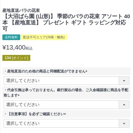
産地直送バラの花束
【大沼ばら園 (山形)】 季節のバラの花束 アソート 40
本 【産地直送】 プレゼント ギフト ラッピング対応
可
送料無料
配送不可エリア(沖縄・離島)
¥
13,400
税込
134
[ポイント]
・産地直送のため他の商品と同梱配送ができません
(
必
須
・代金引換は承っておりません。銀行振込の場合、ご入金確認後に商品を手配
)
致します
(
必
須
・【注意事項】を必ずご確認ください
)
(
必
須