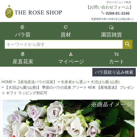
ザローズショップ本店
【お問い合わせフォーム】
在庫
0268-81-3246
在庫ありのみ表示
営業時間 9:30〜12:00 (水土日祝を除く)
複数の条件を選択して絞り込み検索が可能
バラ苗
資材
園芸雑貨
です。
選択した項目全てに該当する品種のみ検索
検索
結果に表示されます。
タイプ、カラー、ブランドなどは1つずつ選
産直花束
マイページ
カート
択してください。
バラ苗絞り込み検索
HOME
【産地直送バラの花束】
生産者から選ぶ
大沼ばら園 (山形)
【大沼ばら園 (山形)】 季節のバラの花束 アソート 40本 【産地直送】 プレゼン
ト ギフト ラッピング対応可