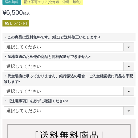
送料無料
配送不可エリア(北海道・沖縄・離島)
¥
6,500
税込
65
[ポイント]
・この商品は送料無料です。(後ほど送料修正いたします)
(
必
須
・産地直送のため他の商品と同梱配送ができません
)
(
必
須
・代金引換は承っておりません。銀行振込の場合、ご入金確認後に商品を手配
)
致します
(
必
須
・【注意事項】を必ずご確認ください
)
(
必
須
)