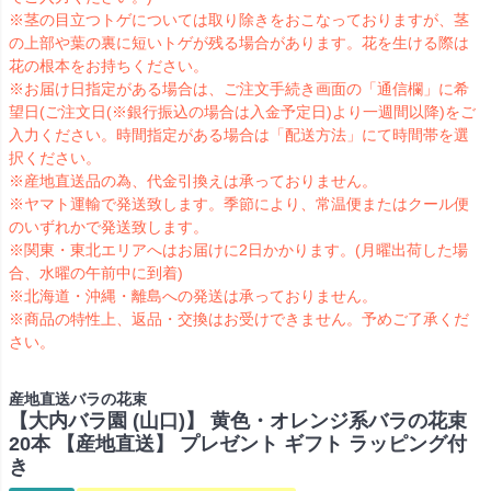
※茎の目立つトゲについては取り除きをおこなっておりますが、茎
の上部や葉の裏に短いトゲが残る場合があります。花を生ける際は
花の根本をお持ちください。
※お届け日指定がある場合は、ご注文手続き画面の「通信欄」に希
望日(ご注文日(※銀行振込の場合は入金予定日)より一週間以降)をご
入力ください。時間指定がある場合は「配送方法」にて時間帯を選
択ください。
※産地直送品の為、代金引換えは承っておりません。
※ヤマト運輸で発送致します。季節により、常温便またはクール便
のいずれかで発送致します。
※関東・東北エリアへはお届けに2日かかります。(月曜出荷した場
合、水曜の午前中に到着)
※北海道・沖縄・離島への発送は承っておりません。
※商品の特性上、返品・交換はお受けできません。予めご了承くだ
さい。
産地直送バラの花束
【大内バラ園 (山口)】 黄色・オレンジ系バラの花束
20本 【産地直送】 プレゼント ギフト ラッピング付
き