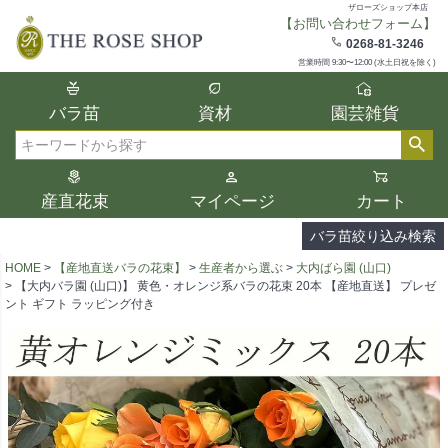
ザローズショップ本店
【お問い合わせフォーム】
在庫
0268-81-3246
在庫ありのみ表示
営業時間 9:30〜12:00 (水土日祝を除く)
複数の条件を選択して絞り込み検索が可能
バラ苗
資材
園芸雑貨
です。
選択した項目全てに該当する品種のみ検索
検索
結果に表示されます。
タイプ、カラー、ブランドなどは1つずつ選
産直花束
マイページ
カート
択してください。
バラ苗絞り込み検索
HOME
【産地直送バラの花束】
生産者から選ぶ
大内ばら園 (山口)
【大内バラ園 (山口)】 黄色・オレンジ系バラの花束 20本 【産地直送】 プレゼ
ント ギフト ラッピング付き