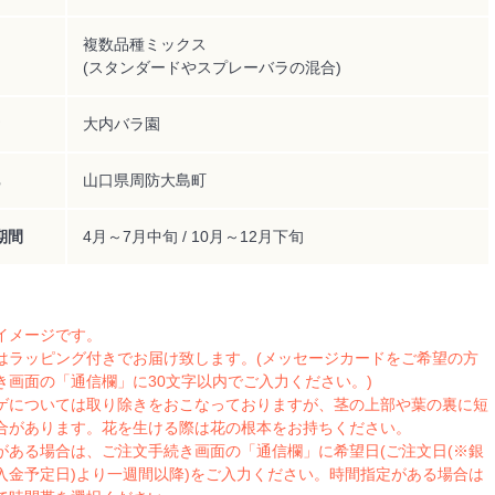
複数品種ミックス
(スタンダードやスプレーバラの混合)
大内バラ園
山口県周防大島町
期間
4月～7月中旬 / 10月～12月下旬
イメージです。
はラッピング付きでお届け致します。(メッセージカードをご希望の方
き画面の「通信欄」に30文字以内でご入力ください。)
ゲについては取り除きをおこなっておりますが、茎の上部や葉の裏に短
合があります。花を生ける際は花の根本をお持ちください。
がある場合は、ご注文手続き画面の「通信欄」に希望日(ご注文日(※銀
入金予定日)より一週間以降)をご入力ください。時間指定がある場合は