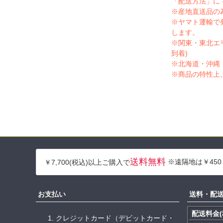
「配送方法」に
※産地直送品の
※ヤマト運輸で
します。
※関東・東北エ
到着)
※北海道・沖縄
※商品の特性上
送料無料
※遠隔地は￥450
￥7,700(税込)以上ご購入で
お支払い
送料・配
配送料金(
クレジットカード（デビットカード・