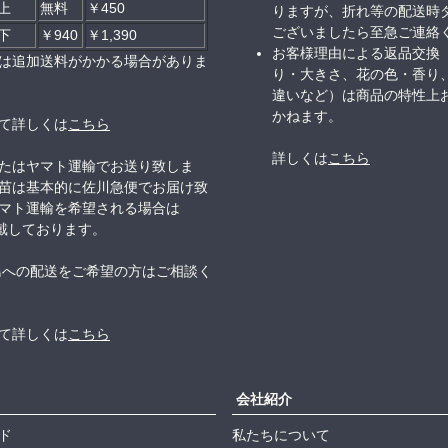
以上
無料
￥450
りますが、折れ等の配送時
ございましたら至急ご連絡
以下
￥940
￥1,390
お客様理由による返品交換
は追加送料がかかる場合がありま
り・大きさ、花の色・香り
違いなど）は商品の特性上
かねます。
て詳しくは
こちら
詳しくは
こちら
たはヤマト運輸でお送り致しま
苗は基本的に佐川急便でお届け致
マト運輸を希望される場合は
頂戴しております。
島への配送をご希望の方はご相談く
て詳しくは
こちら
会社紹介
ド
私たちについて