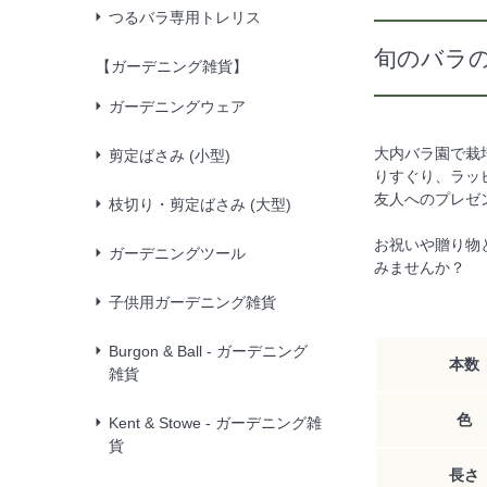
つるバラ専用トレリス
旬のバラの
【ガーデニング雑貨】
ガーデニングウェア
大内バラ園で栽
剪定ばさみ (小型)
りすぐり、ラッ
友人へのプレゼ
枝切り・剪定ばさみ (大型)
お祝いや贈り物
ガーデニングツール
みませんか？
子供用ガーデニング雑貨
Burgon & Ball - ガーデニング
本数
雑貨
色
Kent & Stowe - ガーデニング雑
貨
長さ