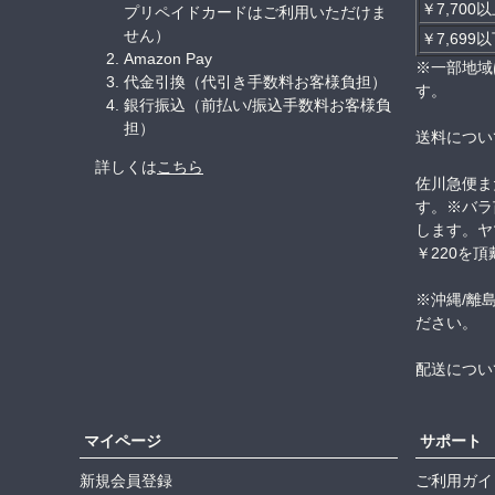
￥7,700
プリペイドカードはご利用いただけま
せん）
￥7,699
Amazon Pay
※一部地域
代金引換（代引き手数料お客様負担）
す。
銀行振込（前払い/振込手数料お客様負
担）
送料につい
詳しくは
こちら
佐川急便ま
す。※バラ
します。ヤ
￥220を
※沖縄/離
ださい。
配送につい
マイページ
サポート
新規会員登録
ご利用ガイ