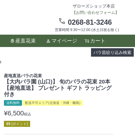
ザローズショップ本店
【お問い合わせフォーム】
0268-81-3246
営業時間 9:30〜12:00 (水土日祝を除く)
ます。
産直花束
マイページ
カート
い。
バラ苗絞り込み検索
き
産地直送バラの花束
【大内バラ園 (山口)】 旬のバラの花束 20本
【産地直送】 プレゼント ギフト ラッピング
付き
送料無料
配送不可エリア(北海道・沖縄・離島)
¥
6,500
税込
65
[ポイント]