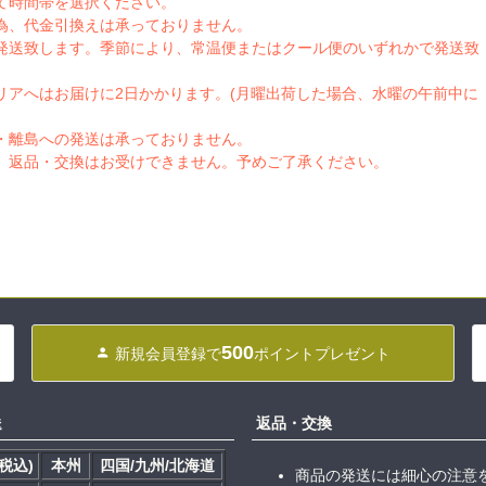
て時間帯を選択ください。
為、代金引換えは承っておりません。
発送致します。季節により、常温便またはクール便のいずれかで発送致
リアへはお届けに2日かかります。(月曜出荷した場合、水曜の午前中に
・離島への発送は承っておりません。
、返品・交換はお受けできません。予めご了承ください。
500
新規会員登録で
ポイントプレゼント
送
返品・交換
税込)
本州
四国/九州/北海道
商品の発送には細心の注意