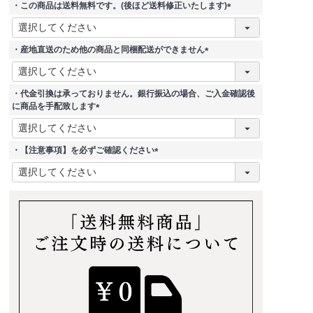
・この商品は送料無料です。(後ほど送料修正いたします)
(
必
須
・産地直送のため他の商品と同梱配送ができません
)
(
必
須
・代金引換は承っておりません。銀行振込の場合、ご入金確認後
)
に商品を手配致します
(
必
須
・【注意事項】を必ずご確認ください
)
(
必
須
)