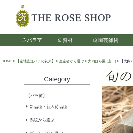
バラ苗
資材
園芸雑貨
検索
HOME
【産地直送バラの花束】
生産者から選ぶ
大内ばら園 (山口)
【大内バ
Category
【バラ苗】
新品種・新入荷品種
系統から選ぶ