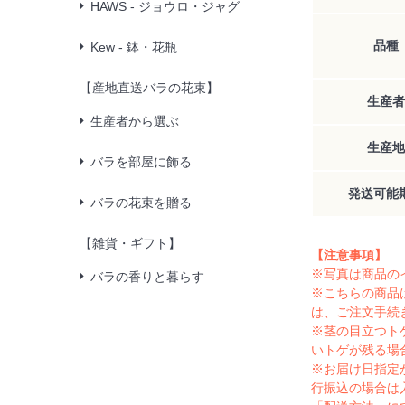
HAWS - ジョウロ・ジャグ
品種
Kew - 鉢・花瓶
【産地直送バラの花束】
生産者
生産者から選ぶ
生産地
バラを部屋に飾る
発送可能
バラの花束を贈る
【雑貨・ギフト】
【注意事項】
※写真は商品の
バラの香りと暮らす
※こちらの商品
は、ご注文手続
※茎の目立つト
いトゲが残る場
※お届け日指定
行振込の場合は