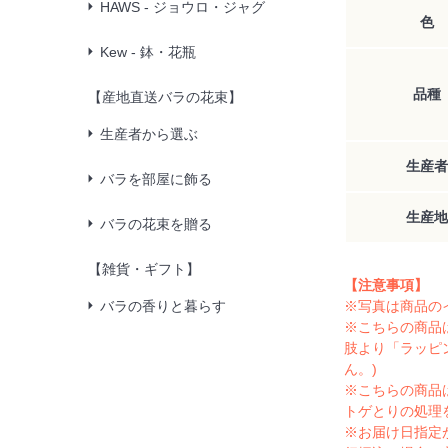
HAWS - ジョウロ・ジャグ
色
Kew - 鉢・花瓶
品種
【産地直送バラの花束】
生産者から選ぶ
生産者
バラを部屋に飾る
生産地
バラの花束を贈る
【雑貨・ギフト】
【注意事項】
バラの香りと暮らす
※写真は商品の
※こちらの商品
肢より「ラッピ
ん。)
※こちらの商品
トゲとりの処理
※お届け日指定