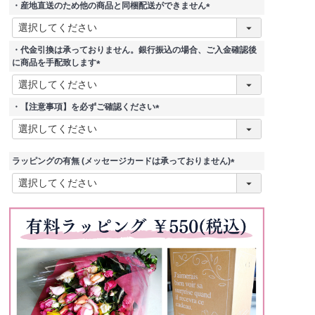
・産地直送のため他の商品と同梱配送ができません
(
必
須
・代金引換は承っておりません。銀行振込の場合、ご入金確認後
)
に商品を手配致します
(
必
須
・【注意事項】を必ずご確認ください
)
(
必
須
)
ラッピングの有無 (メッセージカードは承っておりません)
(
必
須
)