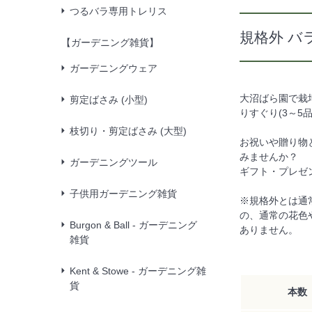
つるバラ専用トレリス
規格外 バ
【ガーデニング雑貨】
ガーデニングウェア
大沼ばら園で栽
剪定ばさみ (小型)
りすぐり(3～5
枝切り・剪定ばさみ (大型)
お祝いや贈り物
みませんか？
ガーデニングツール
ギフト・プレゼ
子供用ガーデニング雑貨
※規格外とは通常
の、通常の花色
Burgon & Ball - ガーデニング
ありません。
雑貨
Kent & Stowe - ガーデニング雑
貨
本数