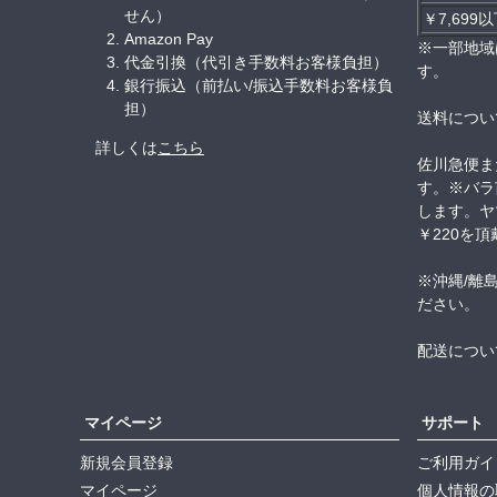
せん）
￥7,699
Amazon Pay
※一部地域
代金引換（代引き手数料お客様負担）
す。
銀行振込（前払い/振込手数料お客様負
担）
送料につい
詳しくは
こちら
佐川急便ま
す。※バラ
します。ヤ
￥220を
※沖縄/離
ださい。
配送につい
マイページ
サポート
新規会員登録
ご利用ガイ
マイページ
個人情報の