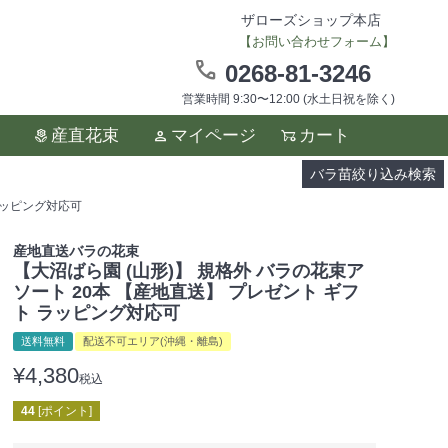
ザローズショップ本店
【お問い合わせフォーム】
0268-81-3246
営業時間 9:30〜12:00 (水土日祝を除く)
ます。
産直花束
マイページ
カート
い。
バラ苗絞り込み検索
ラッピング対応可
産地直送バラの花束
【大沼ばら園 (山形)】 規格外 バラの花束ア
ソート 20本 【産地直送】 プレゼント ギフ
ト ラッピング対応可
送料無料
配送不可エリア(沖縄・離島)
¥
4,380
税込
44
[ポイント]