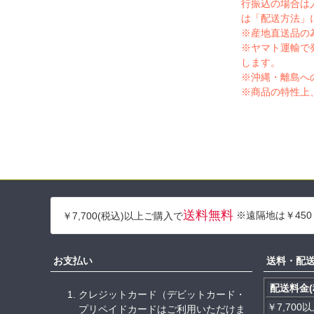
行振込の場合は
は「配送方法」
※産地直送品の
※ヤマト運輸で
します。
※沖縄・離島へ
※商品の特性上
送料無料
※遠隔地は￥450
￥7,700(税込)以上ご購入で
お支払い
送料・配
配送料金(
クレジットカード（デビットカード・
￥7,700
プリペイドカードはご利用いただけま