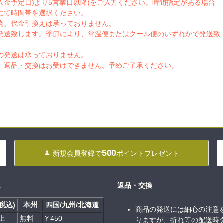
入金予定日)より5営業日以降)をご入力ください。時間指定がある場合
にて時間帯を選択ください。
為、代金引換えは承っておりません。
発送致します。季節により、常温便またはクール便のいずれかで発送致
の発送は承っておりません。
、返品・交換はお受けできません。予めご了承ください。
500
新規会員登録で
ポイントプレゼント
送
返品・交換
税込)
本州
四国/九州/北海道
商品の発送には細心の注意
以上
無料
￥450
りますが、折れ等の配送時