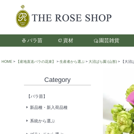
バラ苗
資材
園芸雑貨
検索
HOME
【産地直送バラの花束】
生産者から選ぶ
大沼ばら園 (山形)
【大沼ば
Category
【バラ苗】
新品種・新入荷品種
系統から選ぶ