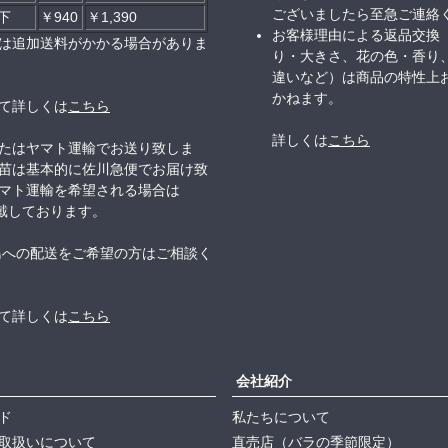
ございましたら至急ご連絡
以下
￥940
￥1,390
お客様理由による返品交換
は追加送料がかかる場合がありま
り・大きさ、花の色・香り
違いなど）は商品の特性上
かねます。
て詳しくは
こちら
詳しくは
こちら
たはヤマト運輸でお送り致しま
苗は基本的に佐川急便でお届け致
マト運輸を希望される場合は
頂戴しております。
島への配送をご希望の方はご相談く
て詳しくは
こちら
会社紹介
ド
私たちについて
取扱いについて
直売店（バラの季節限定）