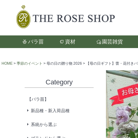
バラ苗
資材
園芸雑貨
検索
HOME
季節のイベント
母の日の贈り物 2026
【母の日ギフト】蕾・花付きバラ苗「
Category
【バラ苗】
新品種・新入荷品種
系統から選ぶ