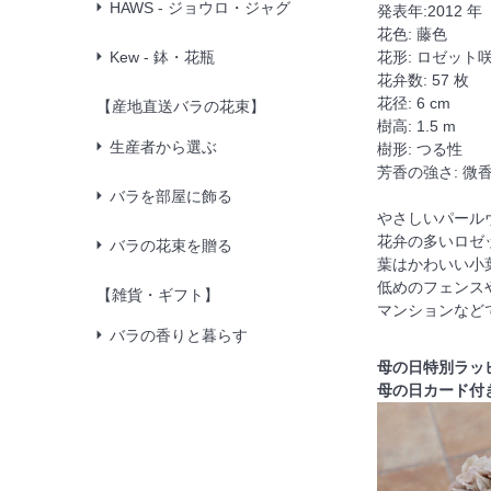
HAWS - ジョウロ・ジャグ
発表年:2012 年
花色: 藤色
Kew - 鉢・花瓶
花形: ロゼット
花弁数: 57 枚
花径: 6 cm
【産地直送バラの花束】
樹高: 1.5 m
生産者から選ぶ
樹形: つる性
芳香の強さ: 微
バラを部屋に飾る
やさしいパール
花弁の多いロゼ
バラの花束を贈る
葉はかわいい小
低めのフェンス
【雑貨・ギフト】
マンションなど
バラの香りと暮らす
母の日特別ラッ
母の日カード付