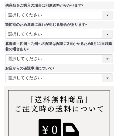
須
他商品をご購入の場合は別途送料がかかります
)
(
必
須
繁忙期のため運送に遅れが生じる場合があります
)
(
必
須
北海道・四国・九州への配送は配送に2日かかるため5月11日以降
)
着の場合あり
(
必
須
お店からの確認事項について
)
(
必
須
)