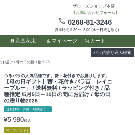
ザローズショップ本店
【お問い合わせフォーム】
0268-81-3246
営業時間 9:30〜12:00 (水土日祝を除く)
ます。
産直花束
マイページ
カート
い。
バラ苗絞り込み検索
お届け / 母の日の贈り物2026
つるバラの人気品種です。蕾・花付きでお届けします。
【母の日ギフト】蕾・花付きバラ苗「レイニ
ーブルー」 / 送料無料 / ラッピング付き / 品
種指定 /5月5日～10日の間にお届け / 母の日
の贈り物2026
送料無料（沖縄・離島除く）
¥
5,980
税込
60
[ポイント]