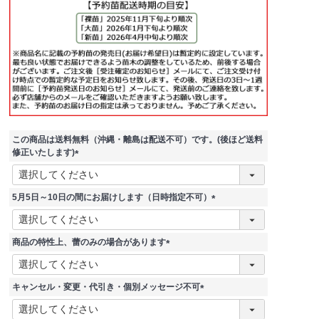
この商品は送料無料（沖縄・離島は配送不可）です。(後ほど送料
修正いたします)
(
必
須
5月5日～10日の間にお届けします（日時指定不可）
)
(
必
須
商品の特性上、蕾のみの場合があります
)
(
必
須
キャンセル・変更・代引き・個別メッセージ不可
)
(
必