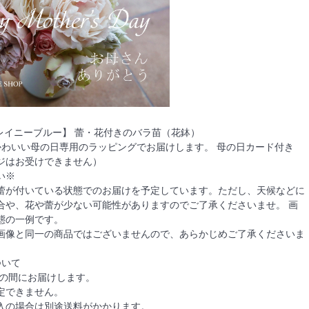
【レイニーブルー】 蕾・花付きのバラ苗（花鉢）
かわいい母の日専用のラッピングでお届けします。 母の日カード付き
ジはお受けできません）
い※
蕾が付いている状態でのお届けを予定しています。ただし、天候などに
合や、花や蕾が少ない可能性がありますのでご了承くださいませ。 画
態の一例です。
画像と同一の商品ではございませんので、あらかじめご了承くださいま
ついて
日の間にお届けします。
定できません。
入の場合は別途送料がかかります。