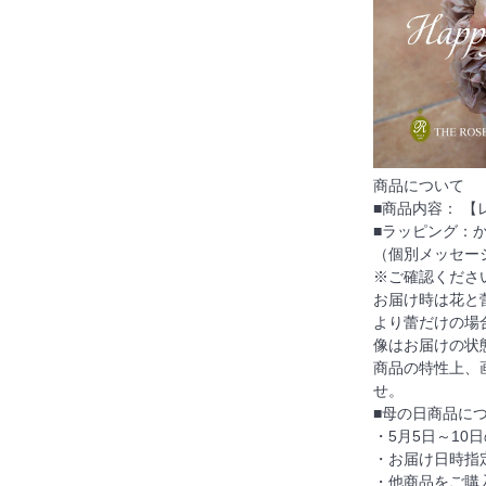
商品について
■商品内容： 
■ラッピング：
（個別メッセー
※ご確認くださ
お届け時は花と
より蕾だけの場
像はお届けの状
商品の特性上、
せ。
■母の日商品に
・5月5日～10
・お届け日時指
・他商品をご購