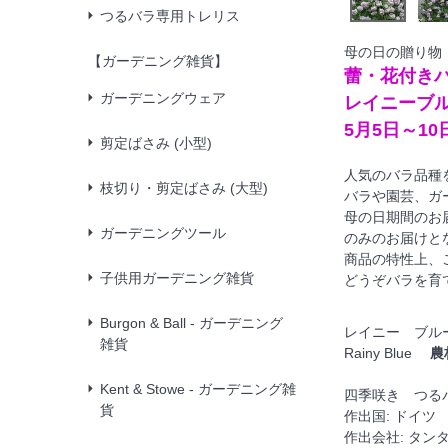
つるバラ専用トレリス
母の日の贈り物
【ガーデニング雑貨】
蕾・花付き
ガーデニングウェア
レイニーブ
5月5日～10
剪定ばさみ (小型)
人気のバラ品種
枝切り・剪定ばさみ (大型)
バラや園芸、ガ
母の日期間のお
ガーデニングツール
のみのお届けと
商品の特性上、
子供用ガーデニング雑貨
どうぞバラを育
Burgon & Ball - ガーデニング
レイニー ブル
雑貨
Rainy Blue
農
Kent & Stowe - ガーデニング雑
四季咲き つるバラ
貨
作出国: ドイツ
作出会社: タン