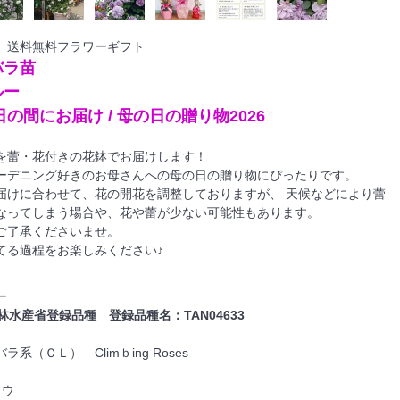
 送料無料フラワーギフト
バラ苗
ルー
日の間にお届け / 母の日の贈り物2026
を蕾・花付きの花鉢でお届けします！
ーデニング好きのお母さんへの母の日の贈り物にぴったりです。
届けに合わせて、花の開花を調整しておりますが、 天候などにより蕾
なってしまう場合や、花や蕾が少ない可能性もあります。
ご了承くださいませ。
てる過程をお楽しみください♪
ー
林水産省登録品種 登録品種名：TAN04633
系（ＣＬ） Climｂing Roses
タウ