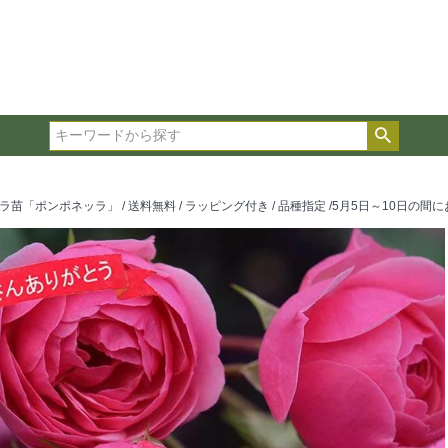
在庫ありのみ表示
複数の条件を選択して絞り込み検索が可能です。
選択した項目全てに該当する品種のみ検索結果に表示され
検索
タイプ、カラー、ブランドなどは1つずつ選択してくださ
ポンポネッラ」 / 送料無料 / ラッピング付き / 品種指定 /5月5日～10日の間にお