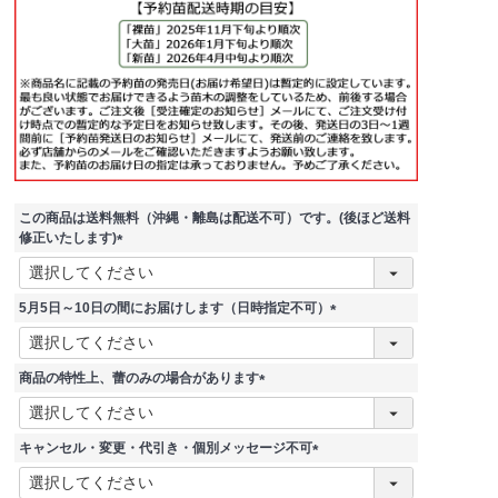
この商品は送料無料（沖縄・離島は配送不可）です。(後ほど送料
修正いたします)
(
必
須
5月5日～10日の間にお届けします（日時指定不可）
)
(
必
須
商品の特性上、蕾のみの場合があります
)
(
必
須
キャンセル・変更・代引き・個別メッセージ不可
)
(
必