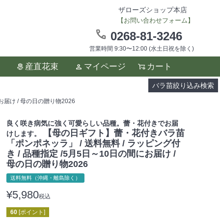
ザローズショップ本店
【お問い合わせフォーム】
0268-81-3246
営業時間 9:30〜12:00 (水土日祝を除く)
ます。
産直花束
マイページ
カート
い。
バラ苗絞り込み検索
届け / 母の日の贈り物2026
良く咲き病気に強く可愛らしい品種。蕾・花付きでお届
【母の日ギフト】蕾・花付きバラ苗
けします。
「ポンポネッラ」 / 送料無料 / ラッピング付
き / 品種指定 /5月5日～10日の間にお届け /
母の日の贈り物2026
送料無料（沖縄・離島除く）
¥
5,980
税込
60
[ポイント]