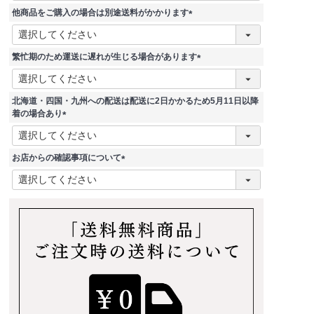
須
他商品をご購入の場合は別途送料がかかります
)
(
必
須
繁忙期のため運送に遅れが生じる場合があります
)
(
必
須
北海道・四国・九州への配送は配送に2日かかるため5月11日以降
)
着の場合あり
(
必
須
お店からの確認事項について
)
(
必
須
)