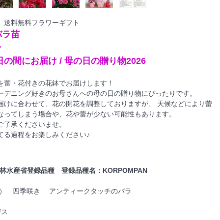
 送料無料フラワーギフト
バラ苗
ラ
日の間にお届け / 母の日の贈り物2026
を蕾・花付きの花鉢でお届けします！
ーデニング好きのお母さんへの母の日の贈り物にぴったりです。
届けに合わせて、花の開花を調整しておりますが、 天候などにより蕾
なってしまう場合や、花や蕾が少ない可能性もあります。
ご了承くださいませ。
てる過程をお楽しみください♪
林水産省登録品種 登録品種名：KORPOMPAN
L） 四季咲き アンティークタッチのバラ
デス