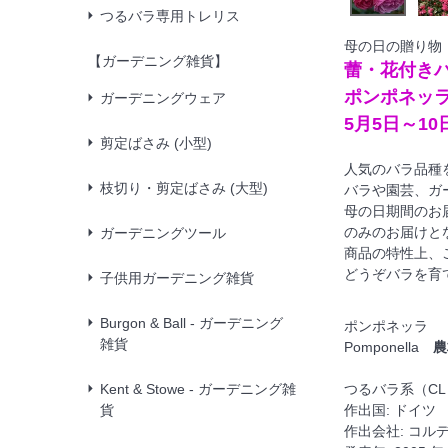
つるバラ専用トレリス
母の日の贈り物
【ガーデニング雑貨】
蕾・花付き
ポンポネッ
ガーデニングウェア
5月5日～10
剪定ばさみ (小型)
人気のバラ品種
枝切り・剪定ばさみ (大型)
バラや園芸、ガ
母の日期間のお
のみのお届けと
ガーデニングツール
商品の特性上、
どうぞバラを育
子供用ガーデニング雑貨
Burgon & Ball - ガーデニング
ポンポネッラ
雑貨
Pomponella
農
Kent & Stowe - ガーデニング雑
つるバラ系（C
貨
作出国: ドイツ
作出会社: コル