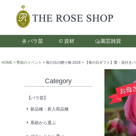
バラ苗
資材
園芸雑貨
検索
HOME
季節のイベント
母の日の贈り物 2026
【母の日ギフト】蕾・花付きバラ苗「
Category
【バラ苗】
新品種・新入荷品種
系統から選ぶ