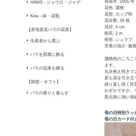
発表年: 2005 年
HAWS - ジョウロ・ジャグ
花色: 濃桃
花形: カップ咲
Kew - 鉢・花瓶
花弁数: 35 枚
花径: 4 cm
【産地直送バラの花束】
樹高: 2 m
樹形: シュラブ
生産者から選ぶ
芳香の強さ: 
バラを部屋に飾る
濃桃色のころこ
ます。
バラの花束を贈る
丸弁抱え咲きで
葉も花を引き立
【雑貨・ギフト】
繰り返し咲く性
わずかですが、
バラの香りと暮らす
黒点病に強い強健
母の日特別ラッ
母の日カード付