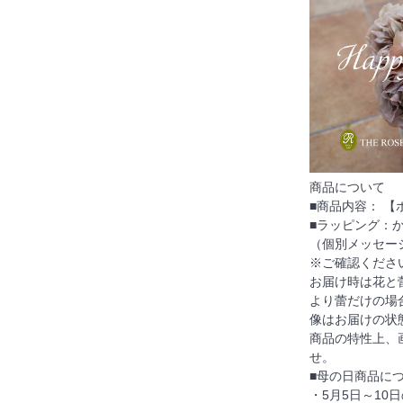
商品について
■商品内容： 
■ラッピング：
（個別メッセー
※ご確認くださ
お届け時は花と
より蕾だけの場
像はお届けの状
商品の特性上、
せ。
■母の日商品に
・5月5日～10