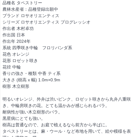
品種名 タペストリー
農林水産省：品種登録出願中
ブランド ロサオリエンティス
シリーズ ロサオリエンティス プログレッシオ
作出者 木村卓功
作出国 日本
作出年 2024年
系統 四季咲き中輪 フロリバンダ系
花色 オレンジ
花形 ロゼット咲き
花径 中輪
香りの強さ・種類 中香 ティ系
大きさ (樹高 x 幅) 1.0m×0.9m
樹形 木立樹形
明るいオレンジ、外弁は渋いピンク、ロゼット咲きから丸弁八重咲
き、中輪房咲きの花。とても温かみが感じられるバラ。
耐病性が強い木立樹形のバラ。
黒星病にとても強い。
樹高は普通なので、お庭で植えるなら前方から半ばに。
タペストリーとは、麻・ウール・など布地を用いて、絵や模様を表