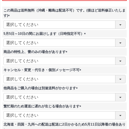
この商品は送料無料（沖縄・離島は配送不可）です。(後ほど送料修正いたしま
す)
(
必
須
5月5日～10日の間にお届けします（日時指定不可）
)
(
必
須
商品の特性上、蕾のみの場合があります
)
(
必
須
キャンセル・変更・代引き・個別メッセージ不可
)
(
必
須
他商品をご購入の場合は別途送料がかかります
)
(
必
須
繁忙期のため運送に遅れが生じる場合があります
)
(
必
須
北海道・四国・九州への配送は配送に2日かかるため5月11日以降着の場合あり
)