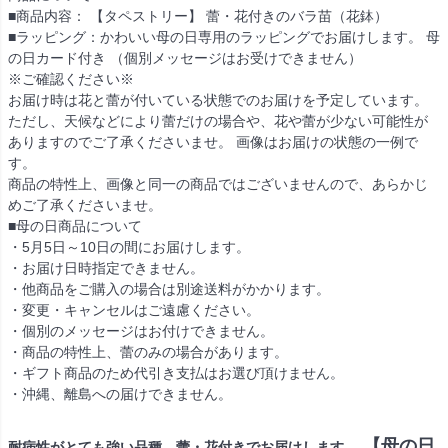
■商品内容： 【タペストリー】 蕾・花付きのバラ苗（花鉢）
■ラッピング：かわいい母の日専用のラッピングでお届けします。 母
の日カード付き （個別メッセージはお受けできません）
※ご確認ください※
お届け時は花と蕾が付いている状態でのお届けを予定しています。
ただし、天候などにより蕾だけの場合や、花や蕾が少ない可能性が
ありますのでご了承くださいませ。 画像はお届けの状態の一例で
す。
商品の特性上、画像と同一の商品ではございませんので、あらかじ
めご了承くださいませ。
■母の日商品について
・5月5日～10日の間にお届けします。
・お届け日時指定できません。
・他商品をご購入の場合は別途送料がかかります。
・変更・キャンセルはご遠慮ください。
・個別のメッセージはお付けできません。
・商品の特性上、蕾のみの場合があります。
・ギフト商品のため代引き支払はお選び頂けません。
・沖縄、離島への届けできません。
【母の日
耐病性がとても強い品種。蕾・花付きでお届けします。