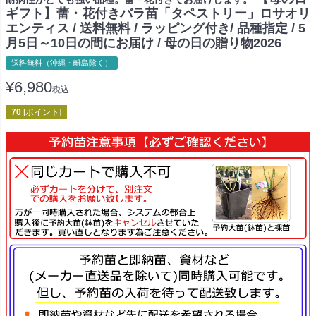
ギフト】蕾・花付きバラ苗「タペストリー」ロサオリ
エンティス / 送料無料 / ラッピング付き/ 品種指定 / 5
月5日～10日の間にお届け / 母の日の贈り物2026
送料無料（沖縄・離島除く）
¥
6,980
税込
70
[ポイント]