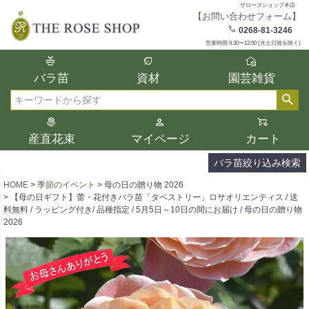
ザローズショップ本店
【お問い合わせフォーム】
在庫
0268-81-3246
在庫ありのみ表示
営業時間 9:30〜12:00 (水土日祝を除く)
複数の条件を選択して絞り込み検索が可能
バラ苗
資材
園芸雑貨
です。
選択した項目全てに該当する品種のみ検索
検索
結果に表示されます。
タイプ、カラー、ブランドなどは1つずつ選
産直花束
マイページ
カート
択してください。
バラ苗絞り込み検索
HOME
季節のイベント
母の日の贈り物 2026
【母の日ギフト】蕾・花付きバラ苗「タペストリー」ロサオリエンティス / 送
料無料 / ラッピング付き/ 品種指定 / 5月5日～10日の間にお届け / 母の日の贈り物
2026