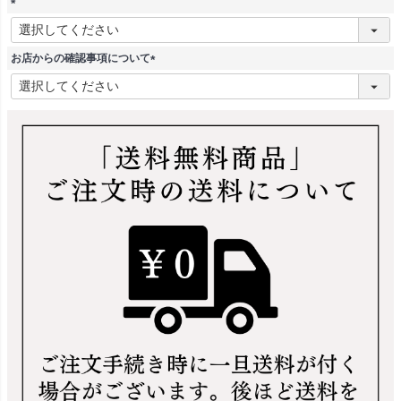
(
必
須
お店からの確認事項について
)
(
必
須
)