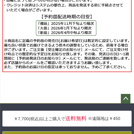
ペー
ジト
送料無料
※遠隔地は￥450
￥7,700(税込)以上ご購入で
ップ
へ