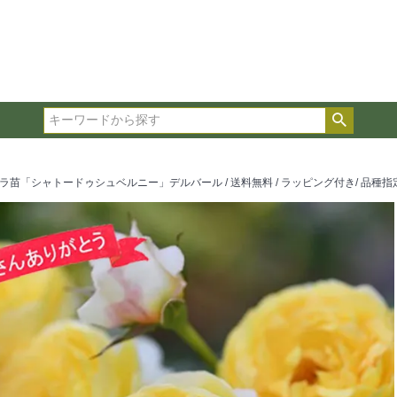
在庫ありのみ表示
複数の条件を選択して絞り込み検索が可能です。
選択した項目全てに該当する品種のみ検索結果に表示され
検索
タイプ、カラー、ブランドなどは1つずつ選択してくださ
「シャトードゥシュベルニー」デルバール / 送料無料 / ラッピング付き/ 品種指定 /