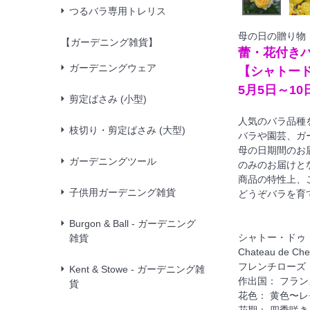
つるバラ専用トレリス
母の日の贈り物
【ガーデニング雑貨】
蕾・花付き
ガーデニングウェア
【シャトー
5月5日～1
剪定ばさみ (小型)
人気のバラ品種
枝切り・剪定ばさみ (大型)
バラや園芸、ガ
母の日期間のお
ガーデニングツール
のみのお届けと
商品の特性上、
子供用ガーデニング雑貨
どうぞバラを育
Burgon & Ball - ガーデニング
シャトー・ドゥ
雑貨
Chateau de 
フレンチローズ
Kent & Stowe - ガーデニング雑
作出国： フラン
貨
花色： 黄色〜
花期： 四季咲き