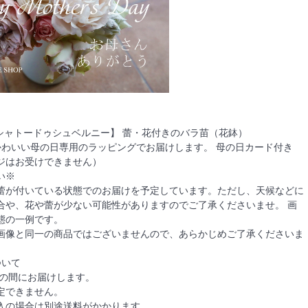
【シャトードゥシュベルニー】 蕾・花付きのバラ苗（花鉢）
かわいい母の日専用のラッピングでお届けします。 母の日カード付き
ジはお受けできません）
い※
蕾が付いている状態でのお届けを予定しています。ただし、天候などに
合や、花や蕾が少ない可能性がありますのでご了承くださいませ。 画
態の一例です。
画像と同一の商品ではございませんので、あらかじめご了承くださいま
ついて
日の間にお届けします。
定できません。
入の場合は別途送料がかかります。