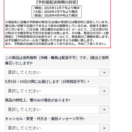
この商品は送料無料（沖縄・離島は配送不可）です。(後ほど送料
修正いたします)
(
必
須
5月5日～10日の間にお届けします（日時指定不可）
)
(
必
須
商品の特性上、蕾のみの場合があります
)
(
必
須
キャンセル・変更・代引き・個別メッセージ不可
)
(
必