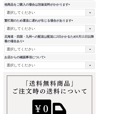
須
他商品をご購入の場合は別途送料がかかります
)
(
必
須
繁忙期のため運送に遅れが生じる場合があります
)
(
必
須
北海道・四国・九州への配送は配送に2日かかるため5月11日以降
)
着の場合あり
(
必
須
お店からの確認事項について
)
(
必
須
)