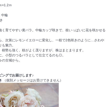
ｍ×1.2ｍ
、中輪
き
強く育てやすい黄バラ。中輪カップ咲きで、枝いっぱいに花を咲かせる
ら、次第にレモンイエローに変化し、一枝で2色咲きのように…さわや
りも魅力。
、樹勢も強く、枝がよく茂りますが、株はまとまります。
に、小型のつるバラとして仕立てるのも◎。
ルの古城から。
ピングでお届けします♪
き
（個別メッセージはお受けできません）