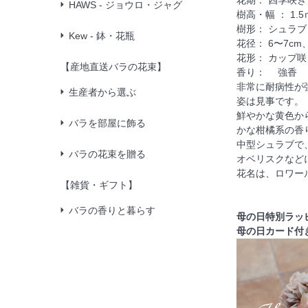
HAWS - ジョウロ・ジャグ
樹高・幅 ： 1.5
樹形： シュラブ
Kew - 鉢・花瓶
花径： 6〜7cm
花形： カップ咲
【産地直送バラの花束】
香り： 強香
非常に耐病性が
生産者から選ぶ
姿は見事です。
鮮やかな黄色か
バラを部屋に飾る
かな柑橘系の香
中型シュラブで
バラの花束を贈る
オベリスクなど
花名は、ロワー
【雑貨・ギフト】
バラの香りと暮らす
母の日特別ラッ
母の日カード付