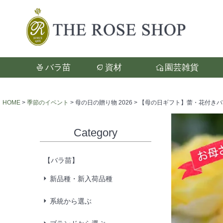
バラ苗
資材
園芸雑貨
検索
HOME
季節のイベント
母の日の贈り物 2026
【母の日ギフト】蕾・花付きバラ苗
Category
【バラ苗】
新品種・新入荷品種
系統から選ぶ