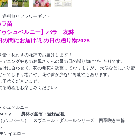
 送料無料フラワーギフト
バラ苗
ドゥシュベルニー】バラ 花鉢
0日の間にお届け/母の日の贈り物2026
を蕾・花付きの花鉢でお届けします！
ーデニング好きのお母さんへの母の日の贈り物にぴったりです。
届けに合わせて、花の開花を調整しておりますが、 天候などにより蕾
なってしまう場合や、花や蕾が少ない可能性もあります。
ご了承くださいませ。
てる過程をお楽しみください♪
・シュベルニー
Cheverny
農林水産省：登録品種
（デルバール）：スヴニール・ダムールシリーズ 四季咲き中輪
ス
レモンイエロー