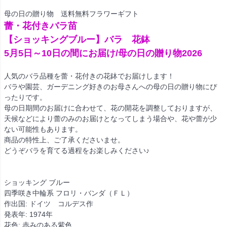
母の日の贈り物 送料無料フラワーギフト
蕾・花付きバラ苗
【ショッキングブルー】バラ 花鉢
5月5日～10日の間にお届け/母の日の贈り物2026
人気のバラ品種を蕾・花付きの花鉢でお届けします！
バラや園芸、ガーデニング好きのお母さんへの母の日の贈り物にぴ
ったりです。
母の日期間のお届けに合わせて、花の開花を調整しておりますが、
天候などにより蕾のみのお届けとなってしまう場合や、花や蕾が少
ない可能性もあります。
商品の特性上、ご了承くださいませ。
どうぞバラを育てる過程をお楽しみください♪
ショッキング ブルー
四季咲き中輪系 フロリ・バンダ（ＦＬ）
作出国: ドイツ コルデス作
発表年: 1974年
花色: 赤みのある紫色