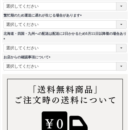
)
(
必
須
繁忙期のため運送に遅れが生じる場合があります
)
(
必
須
北海道・四国・九州への配送は配送に2日かかるため5月11日以降着の場合あり
)
(
必
須
お店からの確認事項について
)
(
必
須
)