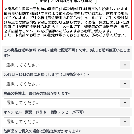
この商品は送料無料（沖縄・離島は配送不可）です。(後ほど送料修正いたしま
す)
(
必
須
5月5日～10日の間にお届けします（日時指定不可）
)
(
必
須
商品の特性上、蕾のみの場合があります
)
(
必
須
キャンセル・変更・代引き・個別メッセージ不可
)
(
必
須
他商品をご購入の場合は別途送料がかかります