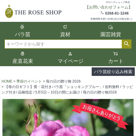
ザローズショップ本店
【お問い合わせフォーム】
在庫
0268-81-3246
在庫ありのみ表示
営業時間 9:30〜12:00 (水土日祝を除く)
複数の条件を選択して絞り込み検索が可能
バラ苗
資材
園芸雑貨
です。
選択した項目全てに該当する品種のみ検索
検索
結果に表示されます。
タイプ、カラー、ブランドなどは1つずつ選
産直花束
マイページ
カート
択してください。
バラ苗絞り込み検索
HOME
季節のイベント
母の日の贈り物 2026
【母の日ギフト】蕾・花付きバラ苗「ショッキングブルー」/ 送料無料 / ラッピ
ング付き/ 品種指定 / 5月5日～10日の間にお届け / 母の日の贈り物2026