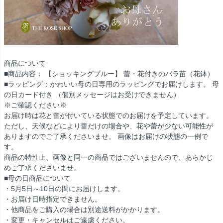
商品について
■商品内容： 【ショッキングブルー】 蕾・花付きのバラ苗（花鉢）
■ラッピング：かわいい母の日専用のラッピングでお届けします。 母
の日カード付き （個別メッセージはお受けできません）
※ご確認ください※
お届け時は花と蕾が付いている状態でのお届けを予定しています。
ただし、天候などにより蕾だけの場合や、花や蕾が少ない可能性が
ありますのでご了承くださいませ。 画像はお届けの状態の一例で
す。
商品の特性上、画像と同一の商品ではございませんので、あらかじ
めご了承くださいませ。
■母の日商品について
・5月5日～10日の間にお届けします。
・お届け日時指定できません。
・他商品をご購入の場合は別途送料がかかります。
・変更・キャンセルはご遠慮ください。