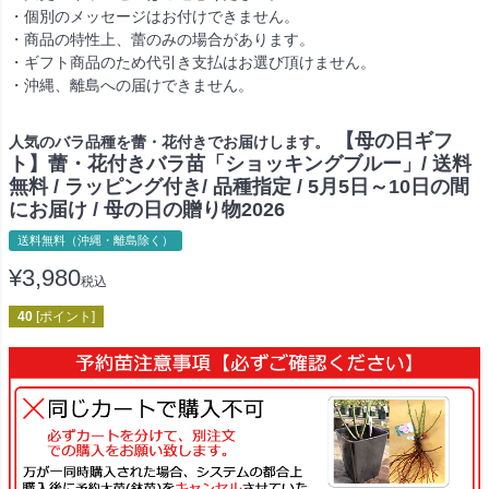
・個別のメッセージはお付けできません。
・商品の特性上、蕾のみの場合があります。
・ギフト商品のため代引き支払はお選び頂けません。
・沖縄、離島への届けできません。
【母の日ギフ
人気のバラ品種を蕾・花付きでお届けします。
ト】蕾・花付きバラ苗「ショッキングブルー」/ 送料
無料 / ラッピング付き/ 品種指定 / 5月5日～10日の間
にお届け / 母の日の贈り物2026
送料無料（沖縄・離島除く）
¥
3,980
税込
40
[ポイント]