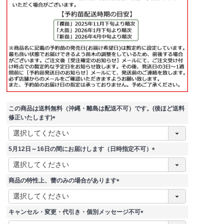
この商品は送料無料（沖縄・離島は配送不可）です。(後ほど送料
修正いたします)
(
必
須
5月12日～16日の間にお届けします（日時指定不可）
)
(
必
須
商品の特性上、蕾のみの場合があります
)
(
必
須
キャンセル・変更・代引き・個別メッセージ不可
)
(