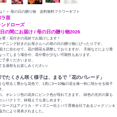
ね！＞ 母の日の贈り物 送料無料フラワーギフト
バラ苗
ランドローズ
6日の間にお届け / 母の日の贈り物2026
を蕾・花付きの花鉢でお届けします！
ーデニング好きのお母さんへの母の日の贈り物にぴったりです。
届けに合わせて、花の開花を調整しておりますが、 天候などにより蕾
なってしまう場合や、花や蕾が少ない可能性もあります。
ご了承くださいませ。
てる過程をお楽しみください♪
彩でたくさん咲く様子は、まるで「花のパレード」
うな明るく豊かな花色で、1房に3〜10輪の花を株一杯に咲かせる様子
す。
れ、オレンジ色の花弁にピンク色が現れてきます。 緑色の光沢の葉も
コンパクトで、鉢植えでも楽しめます。
ドローズはアメリカ・ディズニー社とバラ育種会社であるジャクソン＆
協力により発表されました。