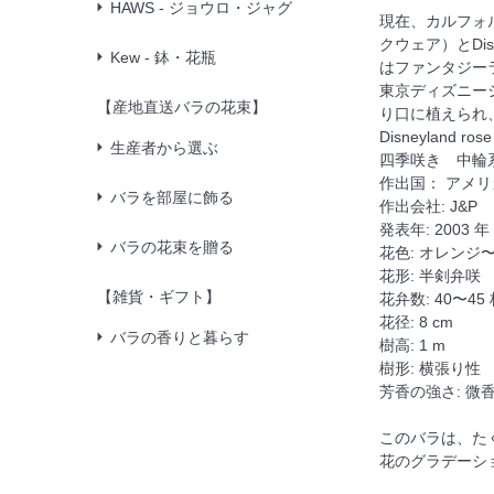
HAWS - ジョウロ・ジャグ
現在、カルフォル
クウェア）とDis
Kew - 鉢・花瓶
はファンタジー
東京ディズニー
【産地直送バラの花束】
り口に植えられ
Disneyland rose
生産者から選ぶ
四季咲き 中輪系
作出国： アメリ
バラを部屋に飾る
作出会社: J&P
発表年: 2003 年
バラの花束を贈る
花色: オレンジ
花形: 半剣弁咲
【雑貨・ギフト】
花弁数: 40〜45
花径: 8 cm
バラの香りと暮らす
樹高: 1 m
樹形: 横張り性
芳香の強さ: 微
このバラは、た
花のグラデーシ