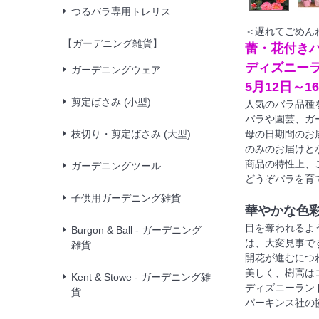
つるバラ専用トレリス
＜遅れてごめん
【ガーデニング雑貨】
蕾・花付き
ディズニー
ガーデニングウェア
5月12日～1
剪定ばさみ (小型)
人気のバラ品種
バラや園芸、ガ
枝切り・剪定ばさみ (大型)
母の日期間のお
のみのお届けと
商品の特性上、
ガーデニングツール
どうぞバラを育
子供用ガーデニング雑貨
華やかな色
目を奪われるよ
Burgon & Ball - ガーデニング
は、大変見事で
雑貨
開花が進むにつ
美しく、樹高は
Kent & Stowe - ガーデニング雑
ディズニーラン
貨
パーキンス社の