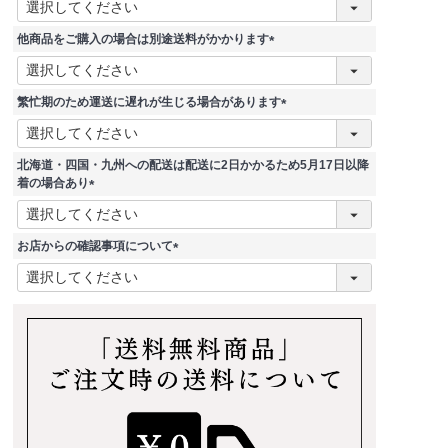
必
須
他商品をご購入の場合は別途送料がかかります
)
(
必
須
繁忙期のため運送に遅れが生じる場合があります
)
(
必
須
北海道・四国・九州への配送は配送に2日かかるため5月17日以降
)
着の場合あり
(
必
須
お店からの確認事項について
)
(
必
須
)