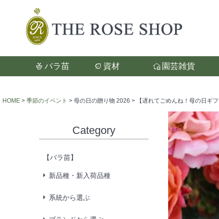
バラ苗
資材
園芸雑貨
検索
HOME
季節のイベント
母の日の贈り物 2026
【遅れてごめんね！母の日ギフト】
Category
【バラ苗】
新品種・新入荷品種
系統から選ぶ