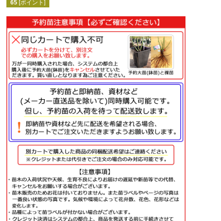
65
[ポイント]