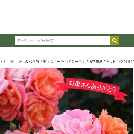
在庫ありのみ表示
複数の条件を選択して絞り込み検索が可能です。
選択した項目全てに該当する品種のみ検索結果に表示され
検索
タイプ、カラー、ブランドなどは1つずつ選択してくださ
 蕾・花付きバラ苗「ディズニーランドローズ」 / 送料無料 / ラッピング付き/ 品種指