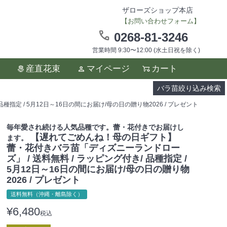
ザローズショップ本店
【お問い合わせフォーム】
0268-81-3246
営業時間 9:30〜12:00 (水土日祝を除く)
ます。
産直花束
マイページ
カート
い。
バラ苗絞り込み検索
定 / 5月12日～16日の間にお届け/母の日の贈り物2026 / プレゼント
毎年愛され続ける人気品種です。蕾・花付きでお届けし
【遅れてごめんね！母の日ギフト】
ます。
蕾・花付きバラ苗「ディズニーランドロー
ズ」 / 送料無料 / ラッピング付き/ 品種指定 /
5月12日～16日の間にお届け/母の日の贈り物
2026 / プレゼント
送料無料（沖縄・離島除く）
¥
6,480
税込