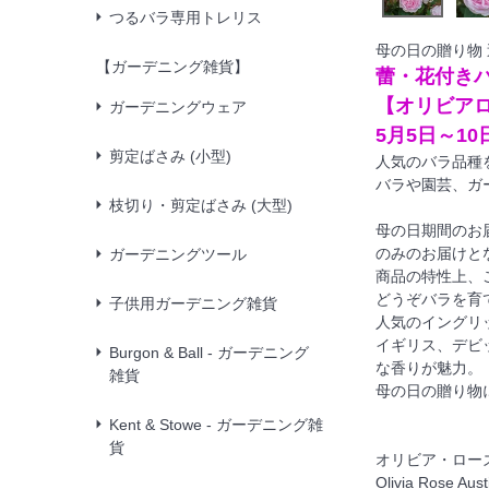
つるバラ専用トレリス
母の日の贈り物 
【ガーデニング雑貨】
蕾・花付き
【オリビア
ガーデニングウェア
5月5日～10
剪定ばさみ (小型)
人気のバラ品種
バラや園芸、ガ
枝切り・剪定ばさみ (大型)
母の日期間のお
のみのお届けと
ガーデニングツール
商品の特性上、
どうぞバラを育
子供用ガーデニング雑貨
人気のイングリ
イギリス、デビ
Burgon & Ball - ガーデニング
な香りが魅力。
雑貨
母の日の贈り物
Kent & Stowe - ガーデニング雑
貨
オリビア・ロー
Olivia Rose 