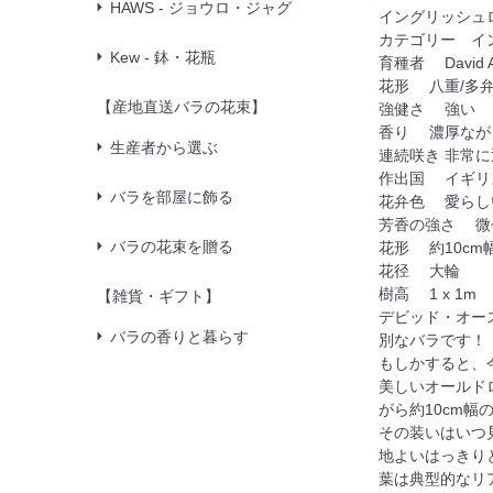
HAWS - ジョウロ・ジャグ
イングリッシュ
カテゴリー イングリッ
Kew - 鉢・花瓶
育種者 David Au
花形 八重/多
【産地直送バラの花束】
強健さ 強い
香り 濃厚なが
生産者から選ぶ
連続咲き 非常
作出国 イギリ
バラを部屋に飾る
花弁色 愛らし
芳香の強さ 微
バラの花束を贈る
花形 約10cm
花径 大輪
樹高 1 x 1m
【雑貨・ギフト】
デビッド・オース
バラの香りと暮らす
別なバラです！
もしかすると、
美しいオールド
がら約10cm
その装いはいつ
地よいはっきり
葉は典型的なリ