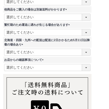
必
須
他商品をご購入の場合は別途送料がかかります
)
(
必
須
繁忙期のため運送に遅れが生じる場合があります
)
(
必
須
北海道・四国・九州への配送は配送に2日かかるため5月11日以降
)
着の場合あり
(
必
須
お店からの確認事項について
)
(
必
須
)