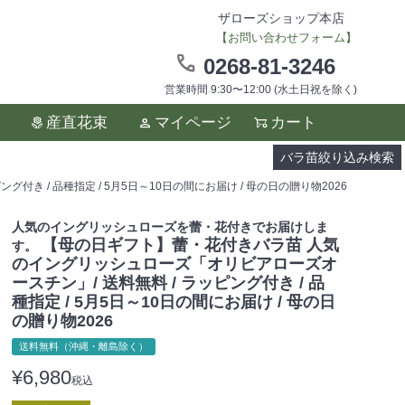
ザローズショップ本店
【お問い合わせフォーム】
0268-81-3246
営業時間 9:30〜12:00 (水土日祝を除く)
ます。
産直花束
マイページ
カート
い。
バラ苗絞り込み検索
 / 品種指定 / 5月5日～10日の間にお届け / 母の日の贈り物2026
人気のイングリッシュローズを蕾・花付きでお届けしま
【母の日ギフト】蕾・花付きバラ苗 人気
す。
のイングリッシュローズ「オリビアローズオ
ースチン」/ 送料無料 / ラッピング付き / 品
種指定 / 5月5日～10日の間にお届け / 母の日
の贈り物2026
送料無料（沖縄・離島除く）
¥
6,980
税込