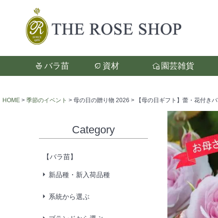
バラ苗
資材
園芸雑貨
検索
HOME
季節のイベント
母の日の贈り物 2026
【母の日ギフト】蕾・花付きバラ苗
Category
【バラ苗】
新品種・新入荷品種
系統から選ぶ