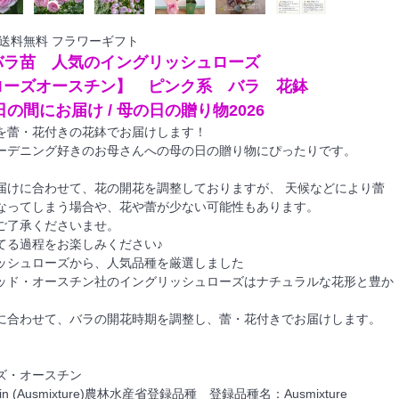
送料無料 フラワーギフト
バラ苗 人気のイングリッシュローズ
ローズオースチン】 ピンク系 バラ 花鉢
日の間にお届け / 母の日の贈り物2026
を蕾・花付きの花鉢でお届けします！
ーデニング好きのお母さんへの母の日の贈り物にぴったりです。
届けに合わせて、花の開花を調整しておりますが、 天候などにより蕾
なってしまう場合や、花や蕾が少ない可能性もあります。
ご了承くださいませ。
てる過程をお楽しみください♪
ッシュローズから、人気品種を厳選しました
ッド・オースチン社のイングリッシュローズはナチュラルな花形と豊か
に合わせて、バラの開花時期を調整し、蕾・花付きでお届けします。
ズ・オースチン
Austin (Ausmixture)農林水産省登録品種 登録品種名：Ausmixture