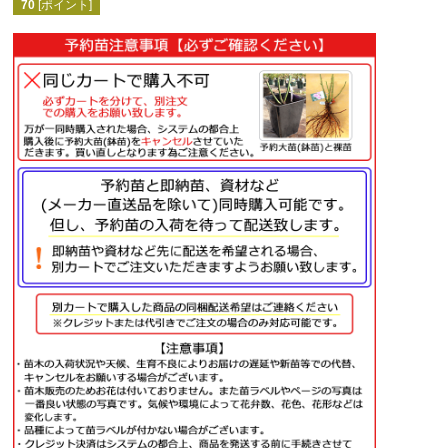
70
[ポイント]