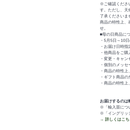
※ご確認くださ
す。ただし、天
了承くださいま
商品の特性上、
せ。
■母の日商品に
・5月5日～10
・お届け日時指
・他商品をご購
・変更・キャン
・個別のメッセ
・商品の特性上
・ギフト商品の
・商品の特性上
お届けするのは
※「輸入苗につ
※「イングリッ
→ 詳しくはこち