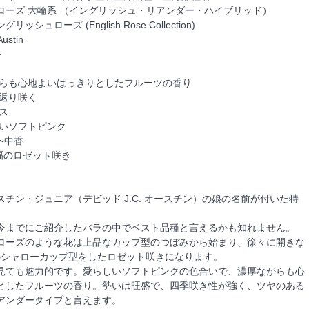
ローズ 大輪系 （イングリッシュ・リアンダー・ハイブリッド）
シュローズ (English Rose Collection)
stin
弁
らも心地よいはっきりとしたフルーツの香り
に返り咲く
ス
いソフトピンク
~中香
幅のロゼット咲き
チン・ジュニア（デビッド J.C. オースチン）の娘の名前が付いた特
今までにご紹介したバラの中でベスト品種と言えるかも知れません。
ローズのような花は上品なカップ型のつぼみから始まり、徐々に開きな
幅のシャローカップ型をしたロゼット咲きになります。
見ても魅力的です。愛らしいソフトピンクの色合いで、濃厚ながらも心
としたフルーツの香り。勢いは旺盛で、四季咲き性が強く、ツヤのある
アンダータイプと言えます。