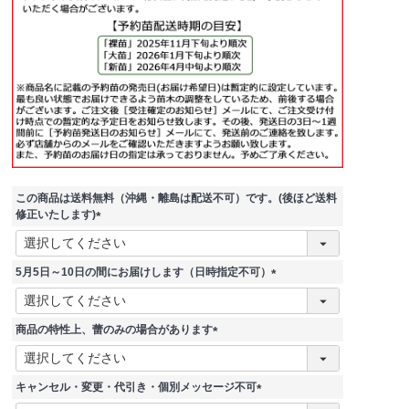
この商品は送料無料（沖縄・離島は配送不可）です。(後ほど送料
修正いたします)
(
必
須
5月5日～10日の間にお届けします（日時指定不可）
)
(
必
須
商品の特性上、蕾のみの場合があります
)
(
必
須
キャンセル・変更・代引き・個別メッセージ不可
)
(