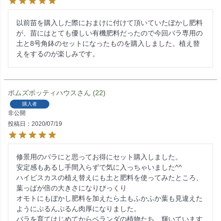
以前苗を購入した際におまけに付けて頂いていたぼかし肥料
が、苗にはとても優しい有機肥料だったので今回バラ専用の
土と8号角鉢のセットになったものを購入しました。植え替
えをするのが楽しみです。
ポムズポッティハウス
22
購入者
非公開
投稿日
2020/07/19
修景用のバラにと思ってお得にセット購入しました。

安定感もあるし手間入らずで気に入っちゃいました^^

ハイビスカスの植え替えにも土と肥料を使ってみたところ、
葉っぱが倍の大きさになりびっくり

オモトにもぼかし肥料を加えたら土もふかふか葉も見違えた
ようにぷるんぷるん肉厚になりました。

バラを育てはじめてからベランダの植物たち、輝いています