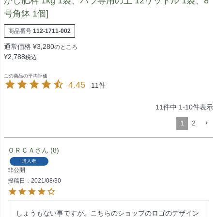
かし肥料 1kg 1袋、バラ専用の土 12リットル 1袋、8
号角鉢 1個]
商品番号
112-1711-002
通常価格
¥
3,280
のところ
¥
2,788
税込
4.45
11
11
件中
1
-
10
件表示
1
2
ＯＲＣＡ
8
購入者
非公開
投稿日
2021/08/30
しょうもない事ですが。こちらのショップのロゴのデザイン