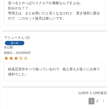
並べるとやっぱりスクエアが素敵なんですよね。

好みかな？？

専用土は　まとめ買いだと安くなるけれど　置き場所に困る
ので　このセット販売は嬉しいです。
マリュー
3
購入者
非公開
投稿日
2018/06/20
鉢底石意外すべて揃っているので、植え替えが直ぐに出来て
便利でした。
11
件中
1
-
10
件表示
1
2