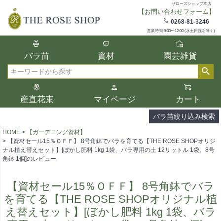
ザローズショップ本店
【お問い合わせフォーム】
在庫
0268-81-3246
在庫ありのみ表示
営業時間 9:30〜12:00 (水土日祝を除く)
複数の条件を選択して絞り込み検索が可能
バラ苗
資材
園芸雑貨
です。
選択した項目全てに該当する品種のみ検索
検索
結果に表示されます。
タイプ、カラー、ブランドなどは1つずつ選
産直花束
マイページ
カート
択してください。
バラ苗絞り込み検索
HOME
【ガーデニング資材】
【資材セール15％ＯＦＦ】 8号角鉢でバラを育てる【THE ROSE SHOPオリジ
ナル植え替えセット】[ぼかし肥料 1kg 1袋、バラ専用の土 12リットル 1袋、8号
角鉢 1個]のレビュー
【資材セール15％ＯＦＦ】 8号角鉢でバラ
を育てる【THE ROSE SHOPオリジナル植
え替えセット】[ぼかし肥料 1kg 1袋、バラ