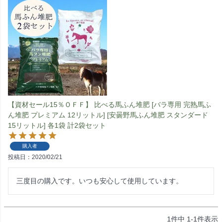
【資材セール15％ＯＦＦ】 比べる馬ふん堆肥 [バラ専用 完熟馬ふ
ん堆肥 プレミアム 12リットル] [安曇野馬ふん堆肥 スタンダード
15リットル] 各1袋 計2袋セット
購入者
投稿日
2020/02/21
三度目の購入です。いつも安心して使用しています。
1
件中
1
-
1
件表示