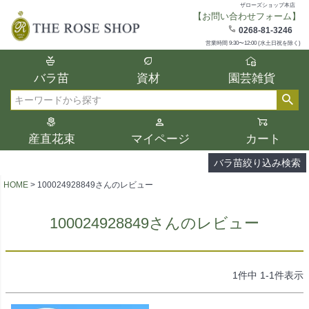
ザローズショップ本店
【お問い合わせフォーム】
在庫
0268-81-3246
在庫ありのみ表示
営業時間 9:30〜12:00 (水土日祝を除く)
複数の条件を選択して絞り込み検索が可能
バラ苗
資材
園芸雑貨
です。
選択した項目全てに該当する品種のみ検索
検索
結果に表示されます。
タイプ、カラー、ブランドなどは1つずつ選
産直花束
マイページ
カート
択してください。
バラ苗絞り込み検索
HOME
100024928849さんのレビュー
100024928849さんのレビュー
1
件中
1
-
1
件表示